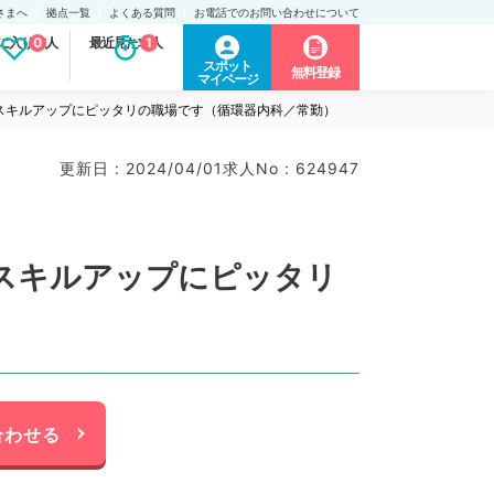
さまへ
拠点一覧
よくある質問
お電話でのお問い合わせについて
に入り求人
0
最近見た求人
1
スポット
無料登録
マイページ
スキルアップにピッタリの職場です（循環器内科／常勤）
更新日 : 2024/04/01
求人No : 624947
スキルアップにピッタリ
合わせる