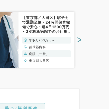
【東京都／大田区】駅チカ
で通勤至便・24時間保育完
備で安心・週4日1200万円
～2次救急病院でのお仕事
（循環器内科／常勤）
>
年収1,200万円～
循環器内科
病院（一般）
東京都大田区
手当/福利厚生