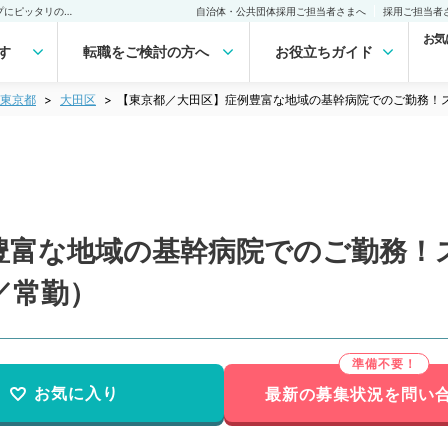
【東京都／大田区】症例豊富な地域の基幹病院でのご勤務！スキルアップにピッタリの職場です（循環器内科／常勤）の転職・求人｜医師の求人・転職・アルバイトは【マイナビDOCTOR】
自治体・公共団体採用ご担当者さまへ
採用ご担当者
お気
す
転職をご検討の方へ
お役立ちガイド
東京都
大田区
【東京都／大田区】症例豊富な地域の基幹病院でのご勤務！
豊富な地域の基幹病院でのご勤務！
／常勤）
お気に入り
最新の募集状況を問い