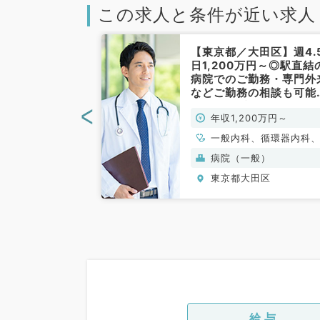
この求人と条件が近い求人
大田区】週5日
【東京都／大田区】週4.
～◎週3日勤務可
日1,200万円～◎駅直結
ル有無が選べる
病院でのご勤務・専門外
カクリニック
などご勤務の相談も可能
／常勤）
す（内科系／常勤）
<
00万円～
年収1,200万円～
外科、一般内科、
一般内科、循環器内科
科、呼吸器内科、
吸器内科、消化器内科
(保険診療)
病院（一般）
科、腎臓内科、外
臓内科
田区
東京都大田区
、一般外科、消化
給与