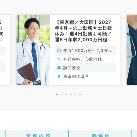
5
【東京都／大田区】2027
の
年4月～のご勤務★土日祝
来
休み！週4日勤務も可能／
で
週5日年収2,000万円程度
◎訪問診療のお仕事◆（内
年収1,600万円～2,000万
科系／常勤）
円
、呼
神経内科、心療内科、一般
、腎
内科、循環器内科、呼吸器
訪問診療
内科、消化器内科、内分
東京都大田区
泌・代謝内科、腎臓内科、
老年内科、膠原病科
業務内容
勤務地