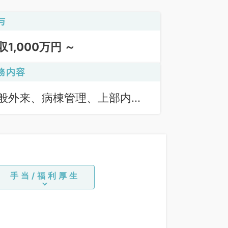
与
収1,000万円 ～
務内容
般外来、病棟管理、上部内視
検査（ＧＦ）、下部内視鏡検
（ＣＦ）
手当/福利厚生