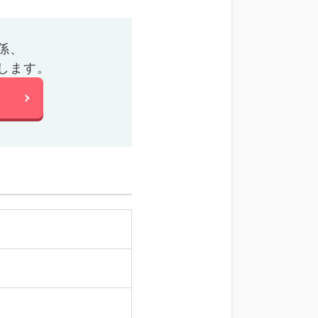
係、
します。