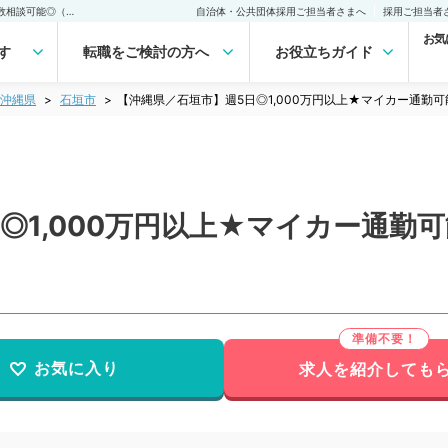
【沖縄県／石垣市】週5日◎1,000万円以上★マイカー通勤可能◎当直回数相談可能◎（消化器内科／常勤）の転職・求人｜医師の求人・転職・アルバイトは【マイナビDOCTOR】
自治体・公共団体採用ご担当者さまへ
採用ご担当者
お気
す
転職をご検討の方へ
お役立ちガイド
沖縄県
石垣市
【沖縄県／石垣市】週5日◎1,000万円以上★マイカー通勤
◎1,000万円以上★マイカー通勤
お気に入り
求人を紹介しても