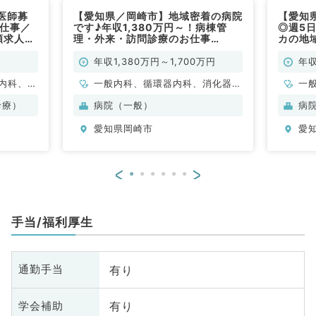
医師募
【愛知県／岡崎市】地域密着の病院
【愛知
お仕事／
です♪年収1,380万円～！病棟管
◎週5日
額求人～
理・外来・訪問診療のお仕事
カの地
の募集～
★（一般内科／常勤）
勤）
年収1,380万円～1,700万円
年収
内科、外
一般内科、循環器内科、消化器内
一
容皮膚
科、内分泌・代謝内科、血液内科
診療）
病院（一般）
病
愛知県岡崎市
愛
<
>
手当/福利厚生
有り
通勤手当
有り
学会補助