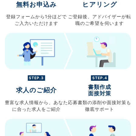
無料お申込み
ヒアリング
登録フォームから
1分ほどで
ご登録後、
アドバイザーが転
ご入力
いただけます
職の
ご希望を伺います
STEP.3
STEP.4
書類作成
求人のご紹介
面接対策
豊富な求人情報から、
あなた
応募書類の
添削や面接対策も
に合った求人を
ご紹介
徹底サポート