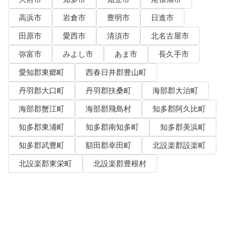
高浜市
岩倉市
豊明市
日進市
田原市
愛西市
清須市
北名古屋市
弥富市
みよし市
あま市
長久手市
愛知郡東郷町
西春日井郡豊山町
丹羽郡大口町
丹羽郡扶桑町
海部郡大治町
海部郡蟹江町
海部郡飛島村
知多郡阿久比町
知多郡東浦町
知多郡南知多町
知多郡美浜町
知多郡武豊町
額田郡幸田町
北設楽郡設楽町
北設楽郡東栄町
北設楽郡豊根村