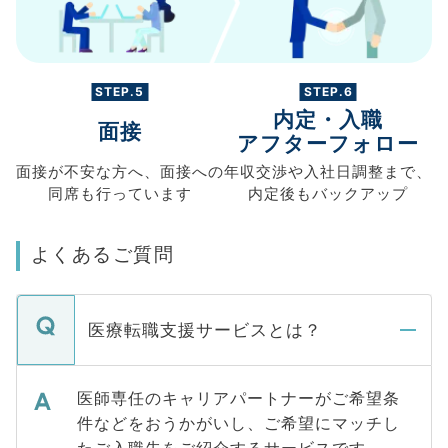
STEP.5
STEP.6
内定・入職
面接
アフターフォロー
面接が不安な方へ、
面接への
年収交渉や
入社日調整まで、
同席も
行っています
内定後もバックアップ
よくあるご質問
医療転職支援サービスとは？
医師専任のキャリアパートナーがご希望条
件などをおうかがいし、ご希望にマッチし