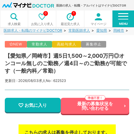
医師の求人・転職・アルバイトはマイナビDOCTOR
0
1
MENU
お気に入り求人
最近見た求人
マイページ
求人検索
医師求人・転職のマイナビDOCTOR
常勤医師求人
愛知県
岡崎市
【
NEW
常勤求人
高給与求人
募集停止
【愛知県／岡崎市】週5日1,500～2,000万円◎オ
ンコール無しのご勤務／週4日～のご勤務が可能で
す（一般内科／常勤）
更新日 : 2026/08/03
求人No : 622523
最新の募集状況を
お気に入り
問い合わせる
こちらの求人は募集を停止しております。