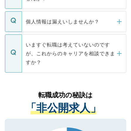
下記の理由によって、一般には公開してい
ません。
転職・入職を強要することは一切ありませ
ん。また、仮に応募先から内定をいただい
個人情報は漏えいしませんか？
■応募殺到を避けるため 人気のある医療機
たとしても、ご本人が納得しない限り、内
関を公にしてしまうと、応募が殺到する場
定を承諾する必要はありません。内定先へ
個人情報が漏えいすることはありませんの
合があります。 選考を効率よく行うため
の辞退の連絡はキャリアパートナーが行い
で、ご安心ください。当サイトからの登録
いますぐ転職は考えていないのです
に、医療機関が求める条件に合った人材の
ますので、ご安心ください。
などで収集したご登録者様の個人情報は、
が、これからのキャリアを相談できま
みを人材紹介会社に依頼するケースが増え
ご本人のキャリアアップおよび転職活動の
ています。
すか？
支援を目的に使用いたします。お預かりし
ているすべての個人データはご本人の許可
お気軽にご相談ください。先生専任のキャ
なく、医療機関側に開示したり、第三者に
リアパートナーが将来のご希望などをおう
提供することは一切ありません。また弊社
かがいして、現在の医療機関の状況や紹介
転職成功の秘訣は
は、個人情報の取り扱いについての厳密な
経験をまじえながら、適切なアドバイスを
管理基準を満たした事業者のみに付与され
「非公開求人」
させていただきます。すぐにご転職をされ
る、プライバシーマークを取得済みです。
ない方には、長期的なサポートが可能です
ご登録いただいた個人情報は、SSL（デー
ので、まずはご登録ください。
タ暗号化）によって保護されていますの