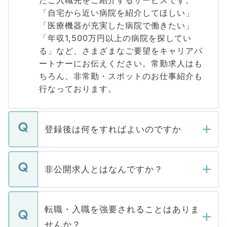
たご入職先をご紹介するサービスです。
「自宅から近い病院を紹介してほしい」
「医療機器が充実した病院で働きたい」
「年収1,500万円以上の病院を探してい
る」など、さまざまなご要望をキャリアパ
ートナーにお伝えください。常勤求人はも
ちろん、非常勤・スポットのお仕事紹介も
行なっております。
登録後は何をすればよいのですか
ご登録いただきましたら、弊社担当者がご
登録内容を確認し、その後メールもしくは
非公開求人とはなんですか？
お電話にて次のステップのご案内をいたし
ます。通常、5営業日以内にはご連絡をせて
マイナビDOCTORで取り扱っている求人の
いただきますので、しばらくお待ちくださ
うち約3割は、Webサイトからご覧いただ
転職・入職を強要されることはありま
い。
けない「非公開求人」です。非公開求人は
せんか？