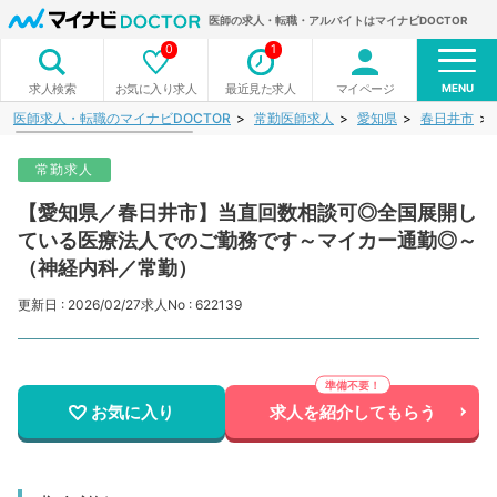
医師の求人・転職・アルバイトはマイナビDOCTOR
0
1
MENU
お気に入り求人
最近見た求人
マイページ
求人検索
医師求人・転職のマイナビDOCTOR
常勤医師求人
愛知県
春日井市
常勤求人
【愛知県／春日井市】当直回数相談可◎全国展開し
ている医療法人でのご勤務です～マイカー通勤◎～
（神経内科／常勤）
更新日 : 2026/02/27
求人No : 622139
お気に入り
求人を紹介してもらう