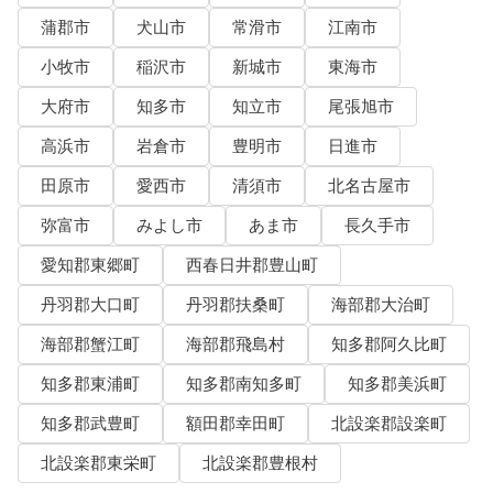
蒲郡市
犬山市
常滑市
江南市
小牧市
稲沢市
新城市
東海市
大府市
知多市
知立市
尾張旭市
高浜市
岩倉市
豊明市
日進市
田原市
愛西市
清須市
北名古屋市
弥富市
みよし市
あま市
長久手市
愛知郡東郷町
西春日井郡豊山町
丹羽郡大口町
丹羽郡扶桑町
海部郡大治町
海部郡蟹江町
海部郡飛島村
知多郡阿久比町
知多郡東浦町
知多郡南知多町
知多郡美浜町
知多郡武豊町
額田郡幸田町
北設楽郡設楽町
北設楽郡東栄町
北設楽郡豊根村