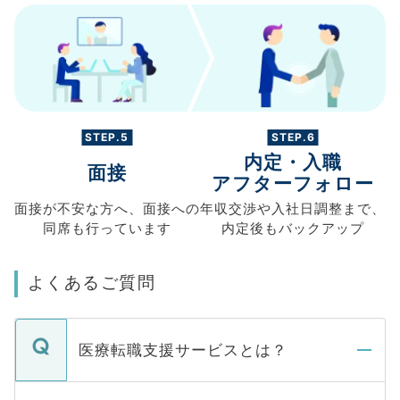
STEP.5
STEP.6
内定・入職
面接
アフターフォロー
面接が不安な方へ、
面接への
年収交渉や
入社日調整まで、
同席も
行っています
内定後もバックアップ
よくあるご質問
医療転職支援サービスとは？