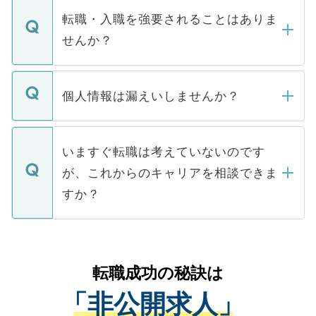
いただきますので、しばらくお待ちくださ
うち約3割は、Webサイトからご覧いただ
転職・入職を強要されることはありま
い。
けない「非公開求人」です。非公開求人は
せんか？
下記の理由によって、一般には公開してい
ません。
転職・入職を強要することは一切ありませ
ん。また、仮に応募先から内定をいただい
個人情報は漏えいしませんか？
■応募殺到を避けるため 人気のある医療機
たとしても、ご本人が納得しない限り、内
関を公にしてしまうと、応募が殺到する場
定を承諾する必要はありません。内定先へ
個人情報が漏えいすることはありませんの
合があります。 選考を効率よく行うため
の辞退の連絡はキャリアパートナーが行い
で、ご安心ください。当サイトからの登録
いますぐ転職は考えていないのです
に、医療機関が求める条件に合った人材の
ますので、ご安心ください。
などで収集したご登録者様の個人情報は、
が、これからのキャリアを相談できま
みを人材紹介会社に依頼するケースが増え
ご本人のキャリアアップおよび転職活動の
ています。
すか？
支援を目的に使用いたします。お預かりし
ているすべての個人データはご本人の許可
お気軽にご相談ください。先生専任のキャ
なく、医療機関側に開示したり、第三者に
リアパートナーが将来のご希望などをおう
提供することは一切ありません。また弊社
かがいして、現在の医療機関の状況や紹介
転職成功の秘訣は
は、個人情報の取り扱いについての厳密な
経験をまじえながら、適切なアドバイスを
管理基準を満たした事業者のみに付与され
「非公開求人」
させていただきます。すぐにご転職をされ
る、プライバシーマークを取得済みです。