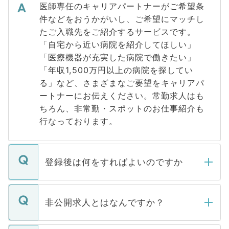
医師専任のキャリアパートナーがご希望条
件などをおうかがいし、ご希望にマッチし
たご入職先をご紹介するサービスです。
「自宅から近い病院を紹介してほしい」
「医療機器が充実した病院で働きたい」
「年収1,500万円以上の病院を探してい
る」など、さまざまなご要望をキャリアパ
ートナーにお伝えください。常勤求人はも
ちろん、非常勤・スポットのお仕事紹介も
行なっております。
登録後は何をすればよいのですか
ご登録いただきましたら、弊社担当者がご
登録内容を確認し、その後メールもしくは
非公開求人とはなんですか？
お電話にて次のステップのご案内をいたし
ます。通常、5営業日以内にはご連絡をせて
マイナビDOCTORで取り扱っている求人の