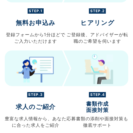
STEP.1
STEP.2
無料お申込み
ヒアリング
登録フォームから
1分ほどで
ご登録後、
アドバイザーが転
ご入力
いただけます
職の
ご希望を伺います
STEP.3
STEP.4
書類作成
求人のご紹介
面接対策
豊富な求人情報から、
あなた
応募書類の
添削や面接対策も
に合った求人を
ご紹介
徹底サポート