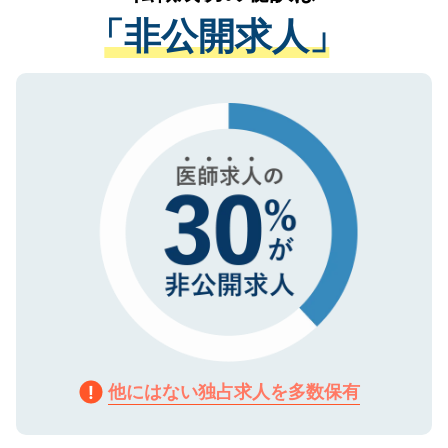
経験をまじえながら、適切なアドバイスを
管理基準を満たした事業者のみに付与され
「非公開求人」
させていただきます。すぐにご転職をされ
る、プライバシーマークを取得済みです。
ない方には、長期的なサポートが可能です
ご登録いただいた個人情報は、SSL（デー
ので、まずはご登録ください。
タ暗号化）によって保護されていますの
で、機密保持に関してもご安心ください。
他にはない独占求人を多数保有