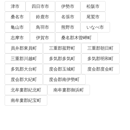
津市
四日市市
伊勢市
松阪市
桑名市
鈴鹿市
名張市
尾鷲市
亀山市
鳥羽市
熊野市
いなべ市
志摩市
伊賀市
桑名郡木曽岬町
員弁郡東員町
三重郡菰野町
三重郡朝日町
三重郡川越町
多気郡多気町
多気郡明和町
多気郡大台町
度会郡玉城町
度会郡度会町
度会郡大紀町
度会郡南伊勢町
北牟婁郡紀北町
南牟婁郡御浜町
南牟婁郡紀宝町