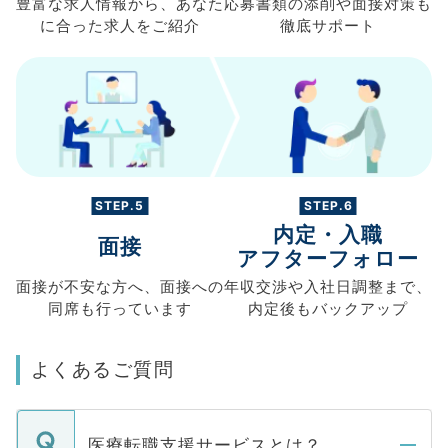
豊富な求人情報から、
あなた
応募書類の
添削や面接対策も
に合った求人を
ご紹介
徹底サポート
STEP.5
STEP.6
内定・入職
面接
アフターフォロー
面接が不安な方へ、
面接への
年収交渉や
入社日調整まで、
同席も
行っています
内定後もバックアップ
よくあるご質問
医療転職支援サービスとは？