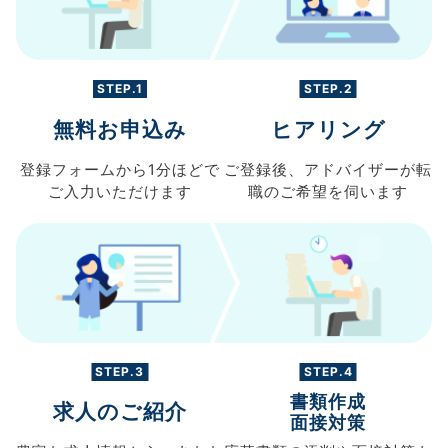
STEP.1
STEP.2
無料お申込み
ヒアリング
登録フォームから
1分ほどで
ご登録後、
アドバイザーが転
ご入力
いただけます
職の
ご希望を伺います
STEP.3
STEP.4
書類作成
求人のご紹介
面接対策