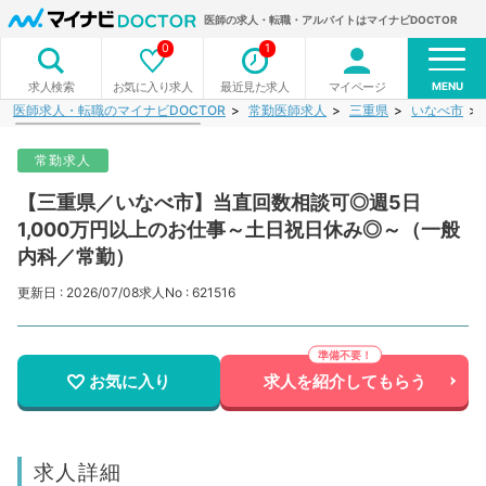
医師の求人・転職・アルバイトはマイナビDOCTOR
0
1
MENU
お気に入り求人
最近見た求人
マイページ
求人検索
医師求人・転職のマイナビDOCTOR
常勤医師求人
三重県
いなべ市
常勤求人
【三重県／いなべ市】当直回数相談可◎週5日
1,000万円以上のお仕事～土日祝日休み◎～（一般
内科／常勤）
更新日 : 2026/07/08
求人No : 621516
お気に入り
求人を紹介してもらう
求人詳細