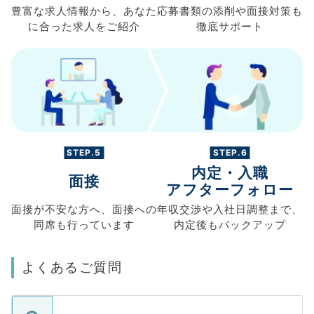
豊富な求人情報から、
あなた
応募書類の
添削や面接対策も
に合った求人を
ご紹介
徹底サポート
STEP.5
STEP.6
内定・入職
面接
アフターフォロー
面接が不安な方へ、
面接への
年収交渉や
入社日調整まで、
同席も
行っています
内定後もバックアップ
よくあるご質問