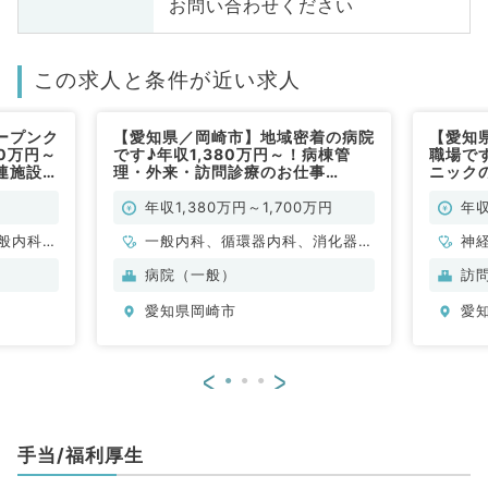
お問い合わせください
この求人と条件が近い求人
ープンク
【愛知県／岡崎市】地域密着の病院
【愛知
0万円～
です♪年収1,380万円～！病棟管
職場で
連施設へ
理・外来・訪問診療のお仕事
ニックの
／常勤）
★（一般内科／常勤）
円～も
常勤）
年収1,380万円～1,700万円
年収
般内科、
一般内科、循環器内科、消化器内
神
、消化器
科、内分泌・代謝内科、血液内科
科
病院（一般）
訪
、腎臓内
一
愛知県岡崎市
愛
科
科
外
<
>
手当/福利厚生