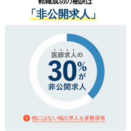
転職成功の秘訣は
は、個人情報の取り扱いについての厳密な
経験をまじえながら、適切なアドバイスを
管理基準を満たした事業者のみに付与され
「非公開求人」
させていただきます。すぐにご転職をされ
る、プライバシーマークを取得済みです。
ない方には、長期的なサポートが可能です
ご登録いただいた個人情報は、SSL（デー
ので、まずはご登録ください。
タ暗号化）によって保護されていますの
で、機密保持に関してもご安心ください。
他にはない独占求人を多数保有