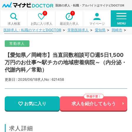
医師の求人・転職・アルバイトはマイナビDOCTOR
0
1
MENU
お気に入り求人
最近見た求人
マイページ
求人検索
医師求人・転職のマイナビDOCTOR
常勤医師求人
愛知県
岡崎市
【
常勤求人
【愛知県／岡崎市】当直回数相談可◎週5日1,500
万円のお仕事〜駅チカの地域密着病院～（内分泌・
代謝内科／常勤）
更新日 : 2026/06/18
求人No : 621458
お気に入り
求人を紹介してもらう
求人詳細