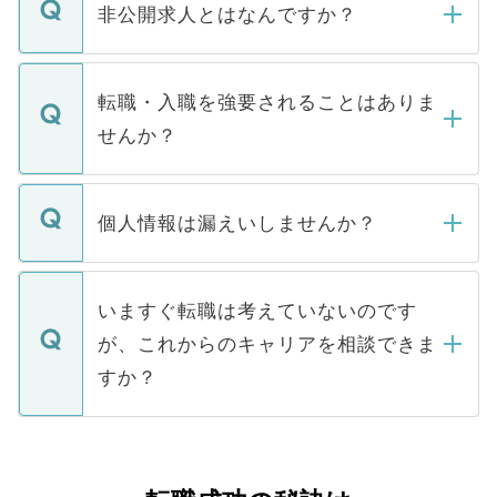
登録内容を確認し、その後メールもしくは
非公開求人とはなんですか？
お電話にて次のステップのご案内をいたし
ます。通常、5営業日以内にはご連絡をせて
マイナビDOCTORで取り扱っている求人の
いただきますので、しばらくお待ちくださ
うち約3割は、Webサイトからご覧いただ
転職・入職を強要されることはありま
い。
けない「非公開求人」です。非公開求人は
せんか？
下記の理由によって、一般には公開してい
ません。
転職・入職を強要することは一切ありませ
ん。また、仮に応募先から内定をいただい
個人情報は漏えいしませんか？
■応募殺到を避けるため 人気のある医療機
たとしても、ご本人が納得しない限り、内
関を公にしてしまうと、応募が殺到する場
定を承諾する必要はありません。内定先へ
個人情報が漏えいすることはありませんの
合があります。 選考を効率よく行うため
の辞退の連絡はキャリアパートナーが行い
で、ご安心ください。当サイトからの登録
いますぐ転職は考えていないのです
に、医療機関が求める条件に合った人材の
ますので、ご安心ください。
などで収集したご登録者様の個人情報は、
が、これからのキャリアを相談できま
みを人材紹介会社に依頼するケースが増え
ご本人のキャリアアップおよび転職活動の
ています。
すか？
支援を目的に使用いたします。お預かりし
ているすべての個人データはご本人の許可
お気軽にご相談ください。先生専任のキャ
なく、医療機関側に開示したり、第三者に
リアパートナーが将来のご希望などをおう
提供することは一切ありません。また弊社
かがいして、現在の医療機関の状況や紹介