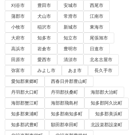
刈谷市
豊田市
安城市
西尾市
蒲郡市
犬山市
常滑市
江南市
小牧市
稲沢市
新城市
東海市
大府市
知多市
知立市
尾張旭市
高浜市
岩倉市
豊明市
日進市
田原市
愛西市
清須市
北名古屋市
弥富市
みよし市
あま市
長久手市
愛知郡東郷町
西春日井郡豊山町
丹羽郡大口町
丹羽郡扶桑町
海部郡大治町
海部郡蟹江町
海部郡飛島村
知多郡阿久比町
知多郡東浦町
知多郡南知多町
知多郡美浜町
知多郡武豊町
額田郡幸田町
北設楽郡設楽町