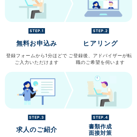
STEP.1
STEP.2
無料お申込み
ヒアリング
登録フォームから
1分ほどで
ご登録後、
アドバイザーが転
ご入力
いただけます
職の
ご希望を伺います
STEP.3
STEP.4
書類作成
求人のご紹介
面接対策