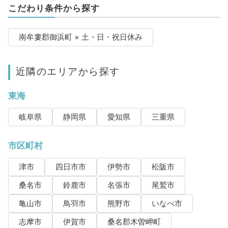
こだわり条件から探す
南牟婁郡御浜町 × 土・日・祝日休み
近隣のエリアから探す
東海
岐阜県
静岡県
愛知県
三重県
市区町村
津市
四日市市
伊勢市
松阪市
桑名市
鈴鹿市
名張市
尾鷲市
亀山市
鳥羽市
熊野市
いなべ市
志摩市
伊賀市
桑名郡木曽岬町