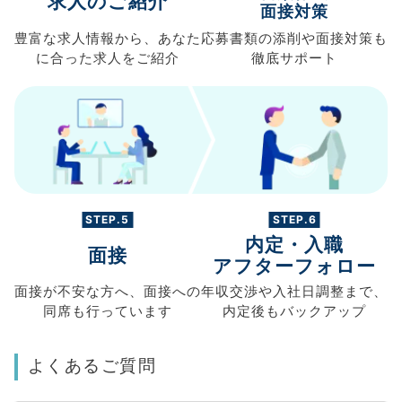
求人のご紹介
面接対策
豊富な求人情報から、
あなた
応募書類の
添削や面接対策も
に合った求人を
ご紹介
徹底サポート
STEP.5
STEP.6
内定・入職
面接
アフターフォロー
面接が不安な方へ、
面接への
年収交渉や
入社日調整まで、
同席も
行っています
内定後もバックアップ
よくあるご質問