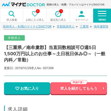
医師の求人・転職・アルバイトはマイナビDOCTOR
0
1
MENU
お気に入り求人
最近見た求人
マイページ
求人検索
医師求人・転職のマイナビDOCTOR
常勤医師求人
三重県
南牟婁郡御
常勤求人
【三重県／南牟婁郡】当直回数相談可◎週5日
1,500万円以上のお仕事～土日祝日休み◎～（一般
内科／常勤）
更新日 : 2019/10/29
求人No : 621369
お気に入り
求人を紹介してもらう
求人詳細