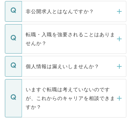
ご登録いただきましたら、弊社担当者がご
登録内容を確認し、その後メールもしくは
非公開求人とはなんですか？
お電話にて次のステップのご案内をいたし
ます。通常、5営業日以内にはご連絡をせて
マイナビDOCTORで取り扱っている求人の
いただきますので、しばらくお待ちくださ
うち約3割は、Webサイトからご覧いただ
転職・入職を強要されることはありま
い。
けない「非公開求人」です。非公開求人は
せんか？
下記の理由によって、一般には公開してい
ません。
転職・入職を強要することは一切ありませ
ん。また、仮に応募先から内定をいただい
個人情報は漏えいしませんか？
■応募殺到を避けるため 人気のある医療機
たとしても、ご本人が納得しない限り、内
関を公にしてしまうと、応募が殺到する場
定を承諾する必要はありません。内定先へ
個人情報が漏えいすることはありませんの
合があります。 選考を効率よく行うため
の辞退の連絡はキャリアパートナーが行い
で、ご安心ください。当サイトからの登録
いますぐ転職は考えていないのです
に、医療機関が求める条件に合った人材の
ますので、ご安心ください。
などで収集したご登録者様の個人情報は、
が、これからのキャリアを相談できま
みを人材紹介会社に依頼するケースが増え
ご本人のキャリアアップおよび転職活動の
ています。
すか？
支援を目的に使用いたします。お預かりし
ているすべての個人データはご本人の許可
お気軽にご相談ください。先生専任のキャ
なく、医療機関側に開示したり、第三者に
リアパートナーが将来のご希望などをおう