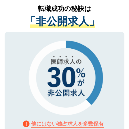
提供することは一切ありません。また弊社
かがいして、現在の医療機関の状況や紹介
転職成功の秘訣は
は、個人情報の取り扱いについての厳密な
経験をまじえながら、適切なアドバイスを
管理基準を満たした事業者のみに付与され
「非公開求人」
させていただきます。すぐにご転職をされ
る、プライバシーマークを取得済みです。
ない方には、長期的なサポートが可能です
ご登録いただいた個人情報は、SSL（デー
ので、まずはご登録ください。
タ暗号化）によって保護されていますの
で、機密保持に関してもご安心ください。
他にはない独占求人を多数保有