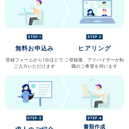
STEP.1
STEP.2
無料お申込み
ヒアリング
登録フォームから
1分ほどで
ご登録後、
アドバイザーが転
ご入力
いただけます
職の
ご希望を伺います
STEP.3
STEP.4
書類作成