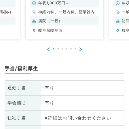
年収1,000万円～
年収
環器内
神経内科、一般内科、循環器内
一
内科、内
科、呼吸器内科、消化器内科、内
般
病院（一般）
訪
科、老年
分泌・代謝内科、腎臓内科、老年
岐阜県岐阜市
岐
科
内科、消化器外科
<
>
手当/福利厚生
有り
通勤手当
有り
学会補助
※詳細はお問い合わせください
住宅手当