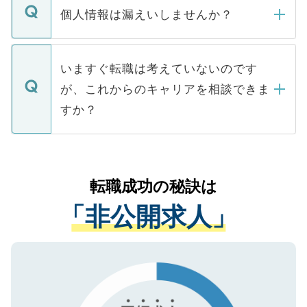
ん。また、仮に応募先から内定をいただい
個人情報は漏えいしませんか？
■応募殺到を避けるため 人気のある医療機
たとしても、ご本人が納得しない限り、内
関を公にしてしまうと、応募が殺到する場
定を承諾する必要はありません。内定先へ
個人情報が漏えいすることはありませんの
合があります。 選考を効率よく行うため
の辞退の連絡はキャリアパートナーが行い
で、ご安心ください。当サイトからの登録
いますぐ転職は考えていないのです
に、医療機関が求める条件に合った人材の
ますので、ご安心ください。
などで収集したご登録者様の個人情報は、
が、これからのキャリアを相談できま
みを人材紹介会社に依頼するケースが増え
ご本人のキャリアアップおよび転職活動の
ています。
すか？
支援を目的に使用いたします。お預かりし
ているすべての個人データはご本人の許可
お気軽にご相談ください。先生専任のキャ
なく、医療機関側に開示したり、第三者に
リアパートナーが将来のご希望などをおう
提供することは一切ありません。また弊社
かがいして、現在の医療機関の状況や紹介
転職成功の秘訣は
は、個人情報の取り扱いについての厳密な
経験をまじえながら、適切なアドバイスを
管理基準を満たした事業者のみに付与され
「非公開求人」
させていただきます。すぐにご転職をされ
る、プライバシーマークを取得済みです。
ない方には、長期的なサポートが可能です
ご登録いただいた個人情報は、SSL（デー
ので、まずはご登録ください。
タ暗号化）によって保護されていますの
で、機密保持に関してもご安心ください。