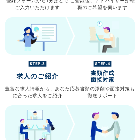
登録フォームから
1分ほどで
ご登録後、
アドバイザーが転
ご入力
いただけます
職の
ご希望を伺います
STEP.3
STEP.4
書類作成
求人のご紹介
面接対策
豊富な求人情報から、
あなた
応募書類の
添削や面接対策も
に合った求人を
ご紹介
徹底サポート