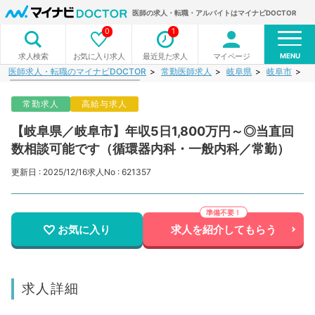
医師の求人・転職・アルバイトはマイナビDOCTOR
0
1
MENU
お気に入り求人
最近見た求人
マイページ
求人検索
医師求人・転職のマイナビDOCTOR
常勤医師求人
岐阜県
岐阜市
【
常勤求人
高給与求人
【岐阜県／岐阜市】年収5日1,800万円～◎当直回
数相談可能です（循環器内科・一般内科／常勤）
更新日 : 2025/12/16
求人No : 621357
お気に入り
求人を紹介してもらう
求人詳細