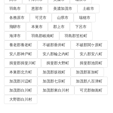
羽島市
恵那市
美濃加茂市
土岐市
各務原市
可児市
山県市
瑞穂市
飛騨市
本巣市
郡上市
下呂市
海津市
羽島郡岐南町
羽島郡笠松町
養老郡養老町
不破郡垂井町
不破郡関ケ原町
安八郡神戸町
安八郡輪之内町
安八郡安八町
揖斐郡揖斐川町
揖斐郡大野町
揖斐郡池田町
本巣郡北方町
加茂郡坂祝町
加茂郡富加町
加茂郡川辺町
加茂郡七宗町
加茂郡八百津町
加茂郡白川町
加茂郡東白川村
可児郡御嵩町
大野郡白川村