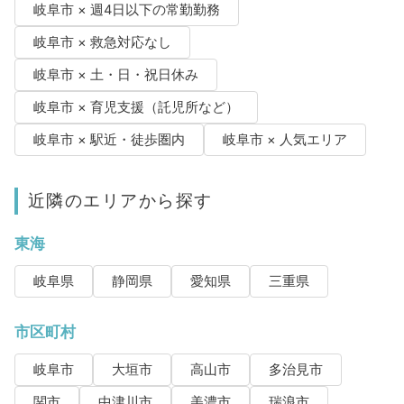
岐阜市 × 週4日以下の常勤勤務
岐阜市 × 救急対応なし
岐阜市 × 土・日・祝日休み
岐阜市 × 育児支援（託児所など）
岐阜市 × 駅近・徒歩圏内
岐阜市 × 人気エリア
近隣のエリアから探す
東海
岐阜県
静岡県
愛知県
三重県
市区町村
岐阜市
大垣市
高山市
多治見市
関市
中津川市
美濃市
瑞浪市