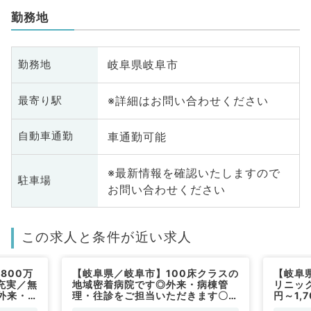
勤務地
岐阜県岐阜市
勤務地
※詳細はお問い合わせください
最寄り駅
車通勤可能
自動車通勤
※最新情報を確認いたしますので
駐車場
お問い合わせください
この求人と条件が近い求人
800万
【岐阜県／岐阜市】100床クラスの
【岐阜
充実／無
地域密着病院です◎外来・病棟管
リニック
外来・
理・往診をご担当いただきます〇週
円～1,
事です
5日1,000万円～（内科系／常勤）
科系・