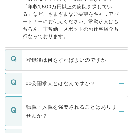
「年収1,500万円以上の病院を探してい
る」など、さまざまなご要望をキャリアパ
ートナーにお伝えください。常勤求人はも
ちろん、非常勤・スポットのお仕事紹介も
行なっております。
登録後は何をすればよいのですか
ご登録いただきましたら、弊社担当者がご
登録内容を確認し、その後メールもしくは
非公開求人とはなんですか？
お電話にて次のステップのご案内をいたし
ます。通常、5営業日以内にはご連絡をせて
マイナビDOCTORで取り扱っている求人の
いただきますので、しばらくお待ちくださ
うち約3割は、Webサイトからご覧いただ
転職・入職を強要されることはありま
い。
けない「非公開求人」です。非公開求人は
せんか？
下記の理由によって、一般には公開してい
ません。
転職・入職を強要することは一切ありませ