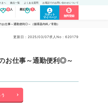
さまへ
拠点一覧
よくある質問
お電話でのお問い合わせについて
に入り求人
0
最近見た求人
1
スポット
無料登録
マイページ
上のお仕事～通勤便利◎～（循環器内科／常勤）
更新日 : 2025/03/07
求人No : 620179
上のお仕事～通勤便利◎～
らう