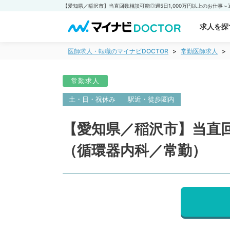
求人を探
医師求人・転職のマイナビDOCTOR
常勤医師求人
常勤求人
土・日・祝休み
駅近・徒歩圏内
【愛知県／稲沢市】当直回
（循環器内科／常勤）