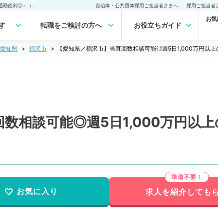
【愛知県／稲沢市】当直回数相談可能◎週5日1,000万円以上のお仕事～通勤便利◎～（循環器内科／常勤）の転職・求人｜医師の求人・転職・アルバイトは【マイナビDOCTOR】
自治体・公共団体採用ご担当者さまへ
採用ご担当者
お気
す
転職をご検討の方へ
お役立ちガイド
愛知県
稲沢市
【愛知県／稲沢市】当直回数相談可能◎週5日1,000万円以
数相談可能◎週5日1,000万円以
お気に入り
求人を紹介しても