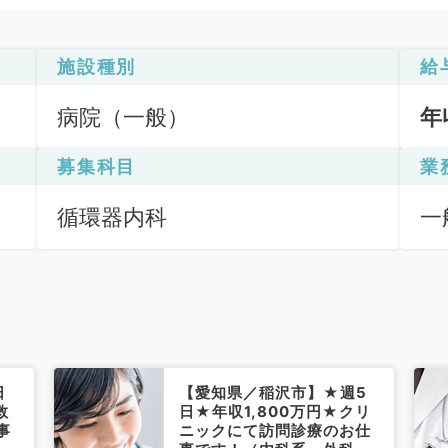
施設種別
給
病院（一般）
年
募集科目
業
循環器内科
一
日
【愛知県／稲沢市】★週5
救
日★年収1,800万円★クリ
事
ニックにて訪問診療のお仕