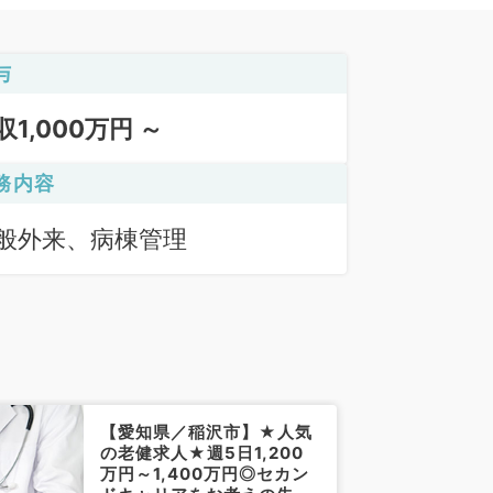
与
収1,000万円 ～
務内容
般外来、病棟管理
【愛知県／稲沢市】★人気
の老健求人★週5日1,200
万円～1,400万円◎セカン