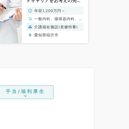
ドキャリアをお考えの先生
にもおススメ／2020年04
年収1,200万円～
月以降のご勤務です（科目
不問／常勤）
一般内科、循環器内科、呼
吸器内科、消化器内科、老
介護福祉施設(老健特養)
年内科
愛知県稲沢市
手当/福利厚生