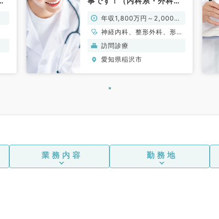
事です！（内科系・外科系
／常勤）
年収1,800万円～2,000万
円
神経内科、整形外科、形成
外科、脳神経外科、呼吸器
訪問診療
外科、心臓血管外科、泌尿
愛知県稲沢市
器科、一般内科、循環器内
科、呼吸器内科、消化器内
科、内分泌・代謝内科、腎
臓内科、老年内科、血液内
科、外科系全般、一般外
科、消化器外科、乳腺外
科、膠原病科、大腸・肛門
外科
業務内容
勤務地