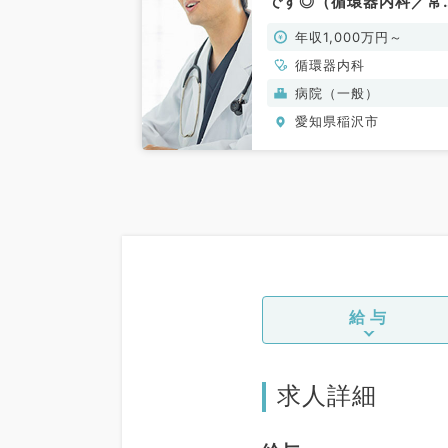
です◎（循環器内科／常
勤）
年収1,000万円～
循環器内科
病院（一般）
愛知県稲沢市
給与
求人詳細