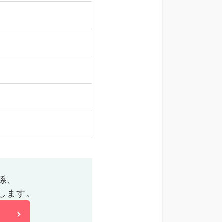
係、
します。