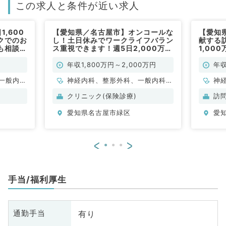
この求人と条件が近い求人
,600
【愛知県／名古屋市】オンコールな
【愛知
クでのお
し！土日休みでワークライフバラン
献する
も相談可
ス重視できます！週5日2,000万円
1,00
）
も相談可能な高額求人です（内科
可能～
系・外科系／常勤）
／常勤
年収1,800万円～2,000万円
年収
一般内
神経内科、整形外科、一般内科、
神
内科、消
呼吸器内科、消化器内科、腎臓内
科
クリニック(保険診療)
訪
内科、腎
科、外科系全般、一般外科
年
愛知県名古屋市緑区
愛
般外科
<
>
手当/福利厚生
有り
通勤手当