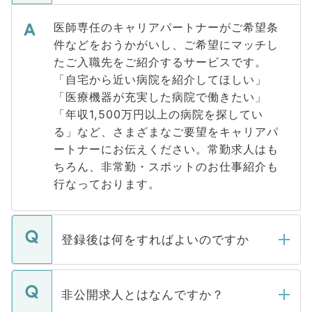
医師専任のキャリアパートナーがご希望条
件などをおうかがいし、ご希望にマッチし
たご入職先をご紹介するサービスです。
「自宅から近い病院を紹介してほしい」
「医療機器が充実した病院で働きたい」
「年収1,500万円以上の病院を探してい
る」など、さまざまなご要望をキャリアパ
ートナーにお伝えください。常勤求人はも
ちろん、非常勤・スポットのお仕事紹介も
行なっております。
登録後は何をすればよいのですか
ご登録いただきましたら、弊社担当者がご
登録内容を確認し、その後メールもしくは
非公開求人とはなんですか？
お電話にて次のステップのご案内をいたし