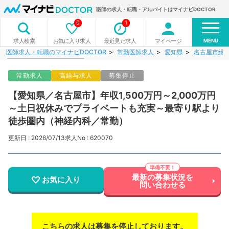
医師の求人・転職・アルバイトはマイナビDOCTOR
0
1
MENU
お気に入り求人
最近見た求人
マイページ
求人検索
医師求人・転職のマイナビDOCTOR
常勤医師求人
愛知県
名古屋市緑
常勤求人
高給与求人
募集停止
【愛知県／名古屋市】年収1,500万円～2,000万円
～土日祝休みでプライベートも充実～最寄り駅より
徒歩圏内（神経内科／常勤）
更新日 : 2026/07/13
求人No : 620070
最新の募集状況を
お気に入り
問い合わせる
こちらの求人は募集を停止しております。