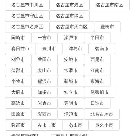
名古屋市中川区
名古屋市港区
名古屋市南区
名古屋市守山区
名古屋市緑区
名古屋市名東区
名古屋市天白区
豊橋市
岡崎市
一宮市
瀬戸市
半田市
春日井市
豊川市
津島市
碧南市
刈谷市
豊田市
安城市
西尾市
蒲郡市
犬山市
常滑市
江南市
小牧市
稲沢市
新城市
東海市
大府市
知多市
知立市
尾張旭市
高浜市
岩倉市
豊明市
日進市
田原市
愛西市
清須市
北名古屋市
弥富市
みよし市
あま市
長久手市