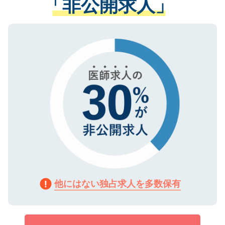
「非公開求人」
させていただきます。すぐにご転職をされ
る、プライバシーマークを取得済みです。
ない方には、長期的なサポートが可能です
ご登録いただいた個人情報は、SSL（デー
ので、まずはご登録ください。
タ暗号化）によって保護されていますの
で、機密保持に関してもご安心ください。
他にはない独占求人を多数保有