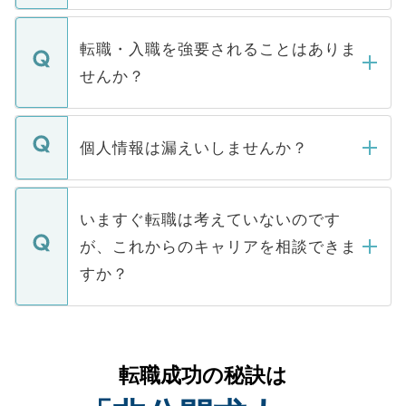
ます。通常、5営業日以内にはご連絡をせて
マイナビDOCTORで取り扱っている求人の
いただきますので、しばらくお待ちくださ
うち約3割は、Webサイトからご覧いただ
転職・入職を強要されることはありま
い。
けない「非公開求人」です。非公開求人は
せんか？
下記の理由によって、一般には公開してい
ません。
転職・入職を強要することは一切ありませ
ん。また、仮に応募先から内定をいただい
個人情報は漏えいしませんか？
■応募殺到を避けるため 人気のある医療機
たとしても、ご本人が納得しない限り、内
関を公にしてしまうと、応募が殺到する場
定を承諾する必要はありません。内定先へ
個人情報が漏えいすることはありませんの
合があります。 選考を効率よく行うため
の辞退の連絡はキャリアパートナーが行い
で、ご安心ください。当サイトからの登録
いますぐ転職は考えていないのです
に、医療機関が求める条件に合った人材の
ますので、ご安心ください。
などで収集したご登録者様の個人情報は、
が、これからのキャリアを相談できま
みを人材紹介会社に依頼するケースが増え
ご本人のキャリアアップおよび転職活動の
ています。
すか？
支援を目的に使用いたします。お預かりし
ているすべての個人データはご本人の許可
お気軽にご相談ください。先生専任のキャ
なく、医療機関側に開示したり、第三者に
リアパートナーが将来のご希望などをおう
提供することは一切ありません。また弊社
かがいして、現在の医療機関の状況や紹介
転職成功の秘訣は
は、個人情報の取り扱いについての厳密な
経験をまじえながら、適切なアドバイスを
管理基準を満たした事業者のみに付与され