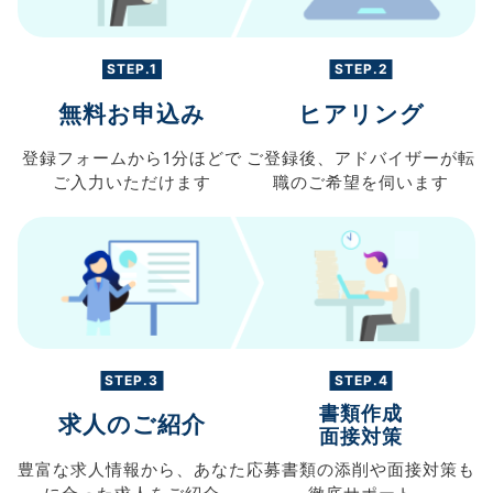
STEP.1
STEP.2
無料お申込み
ヒアリング
登録フォームから
1分ほどで
ご登録後、
アドバイザーが転
ご入力
いただけます
職の
ご希望を伺います
STEP.3
STEP.4
書類作成
求人のご紹介
面接対策
豊富な求人情報から、
あなた
応募書類の
添削や面接対策も