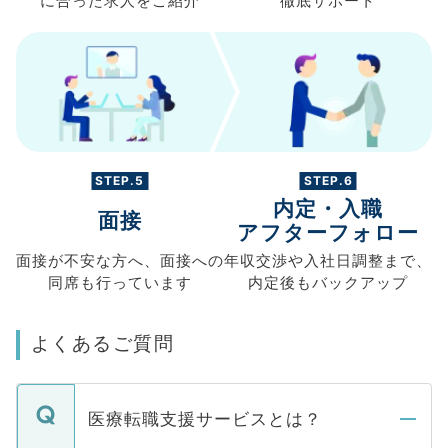
に合った求人を
ご紹介
徹底サポート
STEP.5
STEP.6
内定・入職
面接
アフターフォロー
面接が不安な方へ、
面接への
年収交渉や
入社日調整まで、
同席も
行っています
内定後もバックアップ
よくあるご質問
医療転職支援サービスとは？