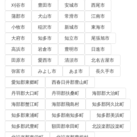
刈谷市
豊田市
安城市
西尾市
蒲郡市
犬山市
常滑市
江南市
小牧市
稲沢市
新城市
東海市
大府市
知多市
知立市
尾張旭市
高浜市
岩倉市
豊明市
日進市
田原市
愛西市
清須市
北名古屋市
弥富市
みよし市
あま市
長久手市
愛知郡東郷町
西春日井郡豊山町
丹羽郡大口町
丹羽郡扶桑町
海部郡大治町
海部郡蟹江町
海部郡飛島村
知多郡阿久比町
知多郡東浦町
知多郡南知多町
知多郡美浜町
知多郡武豊町
額田郡幸田町
北設楽郡設楽町