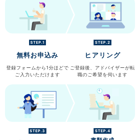
STEP.1
STEP.2
無料お申込み
ヒアリング
登録フォームから
1分ほどで
ご登録後、
アドバイザーが転
ご入力
いただけます
職の
ご希望を伺います
STEP.3
STEP.4