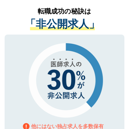
リアパートナーが将来のご希望などをおう
提供することは一切ありません。また弊社
かがいして、現在の医療機関の状況や紹介
転職成功の秘訣は
は、個人情報の取り扱いについての厳密な
経験をまじえながら、適切なアドバイスを
管理基準を満たした事業者のみに付与され
「非公開求人」
させていただきます。すぐにご転職をされ
る、プライバシーマークを取得済みです。
ない方には、長期的なサポートが可能です
ご登録いただいた個人情報は、SSL（デー
ので、まずはご登録ください。
タ暗号化）によって保護されていますの
で、機密保持に関してもご安心ください。
他にはない独占求人を多数保有