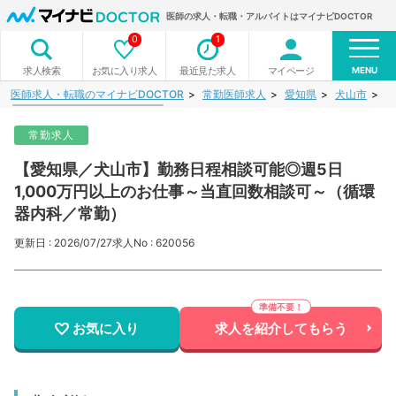
医師の求人・転職・アルバイトはマイナビDOCTOR
0
1
MENU
お気に入り求人
最近見た求人
マイページ
求人検索
医師求人・転職のマイナビDOCTOR
常勤医師求人
愛知県
犬山市
【
常勤求人
【愛知県／犬山市】勤務日程相談可能◎週5日
1,000万円以上のお仕事～当直回数相談可～（循環
器内科／常勤）
更新日 : 2026/07/27
求人No : 620056
お気に入り
求人を紹介してもらう