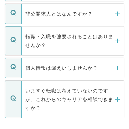
ご登録いただきましたら、弊社担当者がご
登録内容を確認し、その後メールもしくは
非公開求人とはなんですか？
お電話にて次のステップのご案内をいたし
ます。通常、5営業日以内にはご連絡をせて
マイナビDOCTORで取り扱っている求人の
いただきますので、しばらくお待ちくださ
うち約3割は、Webサイトからご覧いただ
転職・入職を強要されることはありま
い。
けない「非公開求人」です。非公開求人は
せんか？
下記の理由によって、一般には公開してい
ません。
転職・入職を強要することは一切ありませ
ん。また、仮に応募先から内定をいただい
個人情報は漏えいしませんか？
■応募殺到を避けるため 人気のある医療機
たとしても、ご本人が納得しない限り、内
関を公にしてしまうと、応募が殺到する場
定を承諾する必要はありません。内定先へ
個人情報が漏えいすることはありませんの
合があります。 選考を効率よく行うため
の辞退の連絡はキャリアパートナーが行い
で、ご安心ください。当サイトからの登録
いますぐ転職は考えていないのです
に、医療機関が求める条件に合った人材の
ますので、ご安心ください。
などで収集したご登録者様の個人情報は、
が、これからのキャリアを相談できま
みを人材紹介会社に依頼するケースが増え
ご本人のキャリアアップおよび転職活動の
ています。
すか？
支援を目的に使用いたします。お預かりし
ているすべての個人データはご本人の許可
お気軽にご相談ください。先生専任のキャ
なく、医療機関側に開示したり、第三者に