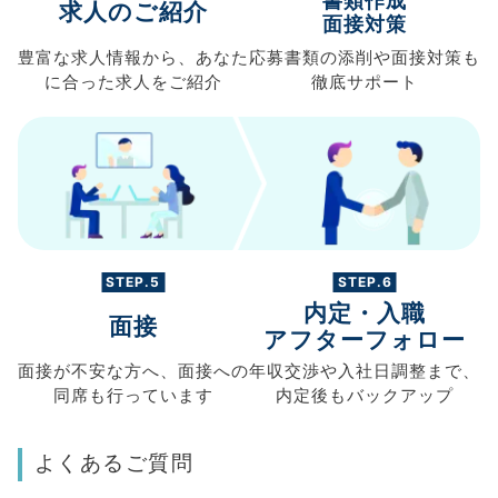
書類作成
求人のご紹介
面接対策
豊富な求人情報から、
あなた
応募書類の
添削や面接対策も
に合った求人を
ご紹介
徹底サポート
STEP.5
STEP.6
内定・入職
面接
アフターフォロー
面接が不安な方へ、
面接への
年収交渉や
入社日調整まで、
同席も
行っています
内定後もバックアップ
よくあるご質問