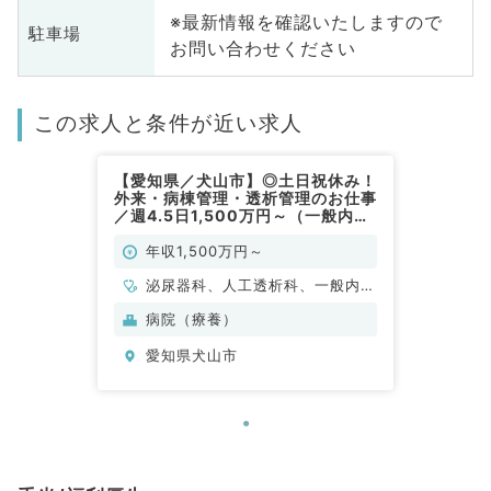
※最新情報を確認いたしますので
駐車場
お問い合わせください
この求人と条件が近い求人
【愛知県／犬山市】◎土日祝休み！
外来・病棟管理・透析管理のお仕事
／週4.5日1,500万円～（一般内科
／常勤）
年収1,500万円～
泌尿器科、人工透析科、一般内
科、循環器内科、呼吸器内科、消
病院（療養）
化器内科、内分泌・代謝内科、腎
愛知県犬山市
臓内科