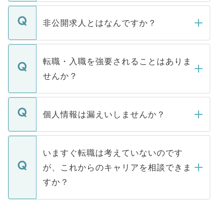
ご登録いただきましたら、弊社担当者がご
登録内容を確認し、その後メールもしくは
非公開求人とはなんですか？
お電話にて次のステップのご案内をいたし
ます。通常、5営業日以内にはご連絡をせて
マイナビDOCTORで取り扱っている求人の
いただきますので、しばらくお待ちくださ
うち約3割は、Webサイトからご覧いただ
転職・入職を強要されることはありま
い。
けない「非公開求人」です。非公開求人は
せんか？
下記の理由によって、一般には公開してい
ません。
転職・入職を強要することは一切ありませ
ん。また、仮に応募先から内定をいただい
個人情報は漏えいしませんか？
■応募殺到を避けるため 人気のある医療機
たとしても、ご本人が納得しない限り、内
関を公にしてしまうと、応募が殺到する場
定を承諾する必要はありません。内定先へ
個人情報が漏えいすることはありませんの
合があります。 選考を効率よく行うため
の辞退の連絡はキャリアパートナーが行い
で、ご安心ください。当サイトからの登録
いますぐ転職は考えていないのです
に、医療機関が求める条件に合った人材の
ますので、ご安心ください。
などで収集したご登録者様の個人情報は、
が、これからのキャリアを相談できま
みを人材紹介会社に依頼するケースが増え
ご本人のキャリアアップおよび転職活動の
ています。
すか？
支援を目的に使用いたします。お預かりし
ているすべての個人データはご本人の許可
お気軽にご相談ください。先生専任のキャ
なく、医療機関側に開示したり、第三者に