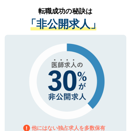
リアパートナーが将来のご希望などをおう
提供することは一切ありません。また弊社
かがいして、現在の医療機関の状況や紹介
転職成功の秘訣は
は、個人情報の取り扱いについての厳密な
経験をまじえながら、適切なアドバイスを
管理基準を満たした事業者のみに付与され
「非公開求人」
させていただきます。すぐにご転職をされ
る、プライバシーマークを取得済みです。
ない方には、長期的なサポートが可能です
ご登録いただいた個人情報は、SSL（デー
ので、まずはご登録ください。
タ暗号化）によって保護されていますの
で、機密保持に関してもご安心ください。
他にはない独占求人を多数保有