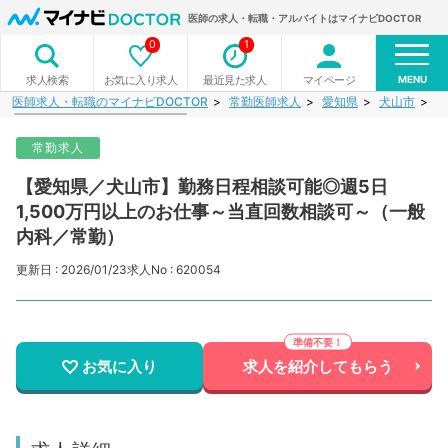
医師の求人・転職・アルバイトはマイナビDOCTOR
0
1
MENU
お気に入り求人
最近見た求人
マイページ
求人検索
医師求人・転職のマイナビDOCTOR
常勤医師求人
愛知県
犬山市
【
常勤求人
【愛知県／犬山市】勤務日程相談可能◎週5日
1,500万円以上のお仕事～当直回数相談可～（一般
内科／常勤）
更新日 : 2026/01/23
求人No : 620054
お気に入り
求人を紹介してもらう