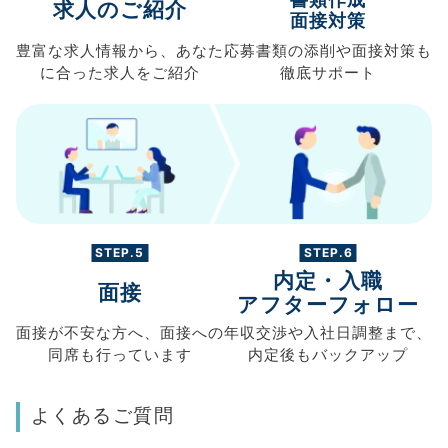
求人のご紹介
面接対策
豊富な求人情報から、
あなた
応募書類の
添削や面接対策も
に合った求人を
ご紹介
徹底サポート
STEP.5
STEP.6
内定・入職
面接
アフターフォロー
面接が不安な方へ、
面接への
年収交渉や
入社日調整まで、
同席も
行っています
内定後もバックアップ
よくあるご質問