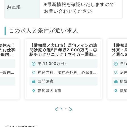
※最新情報を確認いたしますので
駐車場
お問い合わせください
この求人と条件が近い求人
祝休み！
【愛知県／犬山市】居宅メインの訪
【愛知
のお仕事
問診療◇週5日年収2,000万円～◎
外来・
一般内科
駅チカクリニック！マイカー通勤も
／週4.
可能です（内科系、外科系／常勤）
／常勤
年収1,000万円～
年収
一般内
神経内科、脳神経外科、心臓血管
泌
内科、消
外科、一般内科、老年内科、外科
科
訪問診療
病
内科、腎
系全般、一般外科
化
愛知県犬山市
愛
臓
<
>