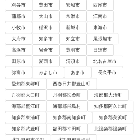
刈谷市
豊田市
安城市
西尾市
蒲郡市
犬山市
常滑市
江南市
小牧市
稲沢市
新城市
東海市
大府市
知多市
知立市
尾張旭市
高浜市
岩倉市
豊明市
日進市
田原市
愛西市
清須市
北名古屋市
弥富市
みよし市
あま市
長久手市
愛知郡東郷町
西春日井郡豊山町
丹羽郡大口町
丹羽郡扶桑町
海部郡大治町
海部郡蟹江町
海部郡飛島村
知多郡阿久比町
知多郡東浦町
知多郡南知多町
知多郡美浜町
知多郡武豊町
額田郡幸田町
北設楽郡設楽町