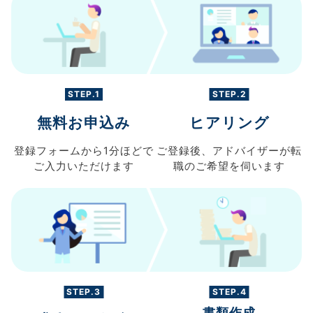
STEP.1
STEP.2
無料お申込み
ヒアリング
登録フォームから
1分ほどで
ご登録後、
アドバイザーが転
ご入力
いただけます
職の
ご希望を伺います
STEP.3
STEP.4
書類作成