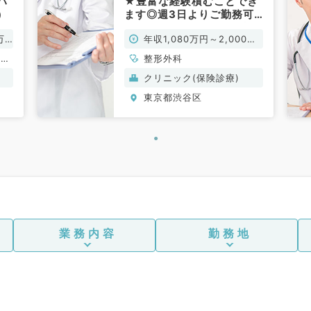
ハ
★豊富な経験積むことでき
）
ます◎週3日よりご勤務可♪
週5日年収2,500万円相談
万
年収1,080万円～2,000万
可★（整形外科／常勤）
円
、リ
整形外科
クリニック(保険診療)
東京都渋谷区
業務内容
勤務地