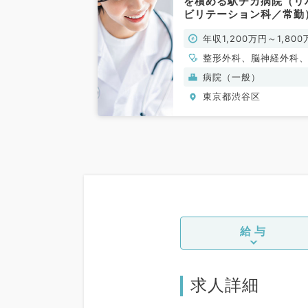
を積める駅チカ病院（リ
ビリテーション科／常勤
年収1,200万円～1,800
円
整形外科、脳神経外科
ハビリテーション科
病院（一般）
東京都渋谷区
給与
求人詳細