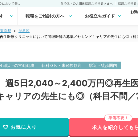
【東京都／渋谷区】高給！ 週5日2,040～2,400万円◎再生医療クリニックにおいて管理医師の募集／セカンドキャリアの先生にも◎（科目不問／常勤）の転職・求人｜医師の求人・転職・アルバイトは【マイナビDOCTOR】
自治体・公共団体採用ご担当者さまへ
採用ご担当者
お気
す
転職をご検討の方へ
お役立ちガイド
東京都
渋谷区
0万円◎再生医療クリニックにおいて管理医師の募集／セカンドキャリアの先生にも◎（
4日以下の常勤勤務
転科ＯＫ・未経験歓迎
駅近・徒歩圏内
週5日2,040～2,400万円◎再
キャリアの先生にも◎（科目不問／
お気に入り
求人を紹介しても