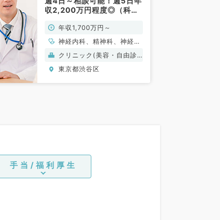
週4日～相談可能！週5日年
収2,200万円程度◎（科目
不問／常勤）
年収1,700万円～
神経内科、精神科、神経
科、アレルギー科、リウマ
クリニック(美容・自由診
チ科、小児科、整形外科、
療）
東京都渋谷区
形成外科、美容外科、脳神
経外科、呼吸器外科、心臓
血管外科、小児外科、皮膚
科、泌尿器科、産婦人科、
産科、婦人科、眼科、耳鼻
咽喉科、気管食道科、放射
線科、リハビリテーション
科、麻酔科、ペインクリニ
ック、人工透析科、緩和ケ
ア科、一般内科、循環器内
手当/福利厚生
科、呼吸器内科、消化器内
科、内分泌・代謝内科、腎
臓内科、老年内科、血液内
科、外科系全般、一般外
科、消化器外科、乳腺外
科、総合診療科、美容皮膚