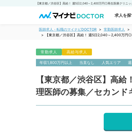
求人を探
医師求人・転職のマイナビDOCTOR
常勤医師求人
【東京都／渋谷区】高給！ 週5日2,040～2,40
常勤求人
高給与求人
年収1,800万円以上
当直なし
人気エリア
週
【東京都／渋谷区】高給！ 
理医師の募集／セカンド