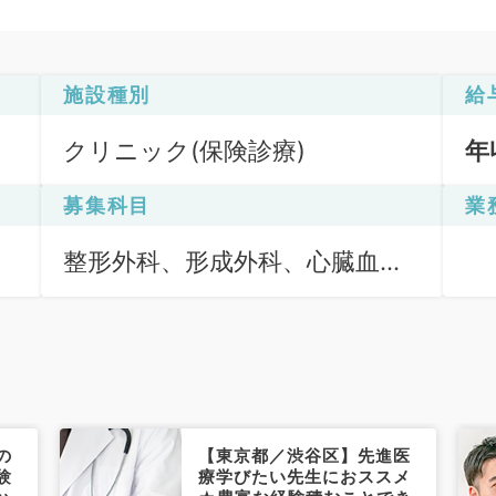
施設種別
給
クリニック(保険診療)
年
募集科目
業
整形外科、形成外科、心臓血管
外科、外科系全般、一般外科、
消化器外科
の
【東京都／渋谷区】先進医
験
療学びたい先生におススメ