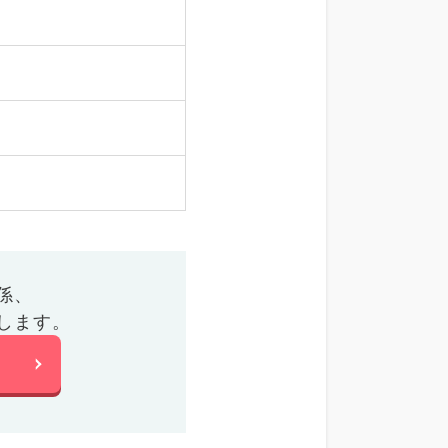
係、
します。