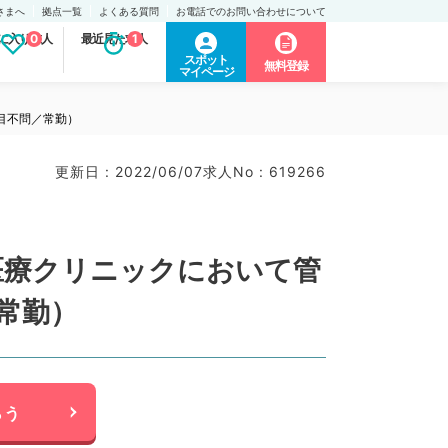
さまへ
拠点一覧
よくある質問
お電話でのお問い合わせについて
に入り求人
0
最近見た求人
1
スポット
無料登録
マイページ
科目不問／常勤）
更新日 : 2022/06/07
求人No : 619266
生医療クリニックにおいて管
常勤）
らう