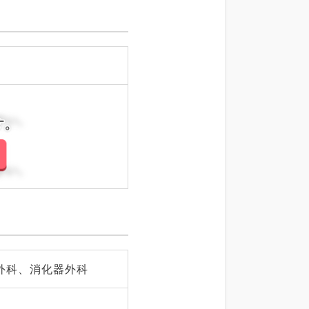
科、健診・人間ドック、救
急科・ＩＣＵ、病理科、基
礎医学系、膠原病科、スポ
ーツ整形外科、大腸・肛門
外科、産業医、脊髄・脊椎
外科、科目不問
さい。
さい。
外科、消化器外科