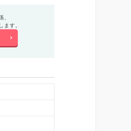
係、
します。