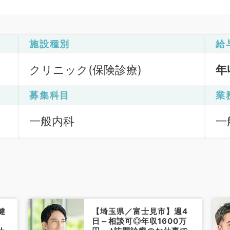
施設種別
給
クリニック(保険診療)
年
募集科目
業
一般内科
一
ク
健
【埼玉県／富士見市】週4
日～相談可◎年収1600万