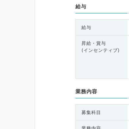
膠原病科、スポーツ整
給与
科、大腸・肛門外科、
医、脊髄・脊椎外科
給与
昇給・賞与
(インセンティブ)
業務内容
募集科目
業務内容