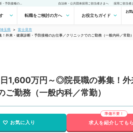
【埼玉県／富士見市】週5日1,600万円～◎院長職の募集！外来・健康診断・予防接種のお仕事／クリニックでのご勤務（一般内科／常勤）の転職・求人｜医師の求人・転職・アルバイトは【マイナビDOCTOR】
自治体・公共団体採用ご担当者さまへ
採用ご担当者
お気
す
転職をご検討の方へ
お役立ちガイド
埼玉県
富士見市
の募集！外来・健康診断・予防接種のお仕事／クリニックでのご勤務（一般内科／常勤
日1,600万円～◎院長職の募集！
のご勤務（一般内科／常勤）
お気に入り
求人を紹介しても