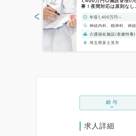
仕事です！（一
1,400万円◎施設管理の
勤）
事！夜間対応は原則なし
マイカー通勤可能（科目
<
0万円～1,800万
年収1,400万円～
問／常勤）
神経内科、精神科、神
科、アレルギー科、小
(保険診療)
介護福祉施設(老健特養)
科、整形外科、形成外
士見市
埼玉県富士見市
美容外科、脳神経外科
吸器外科、心臓血管外
小児外科、皮膚科、泌
科、産婦人科、産科、
科、眼科、耳鼻咽喉科
射線科、麻酔科、ペイ
リニック、人工透析科
般内科、循環器内科、
器内科、消化器内科、
泌・代謝内科、腎臓内
給与
老年内科、血液内科、
系全般、一般外科、消
外科、乳腺外科、総合
科、美容皮膚科、健診
求人詳細
間ドック、救急科・Ｉ
Ｕ、病理科、基礎医学