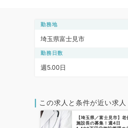
勤務地
埼玉県富士見市
勤務日数
週5.00日
この求人と条件が近い求人
富士見市】週4
【埼玉県／富士見市】老
200万円～♪一
施設長の募集！週4日