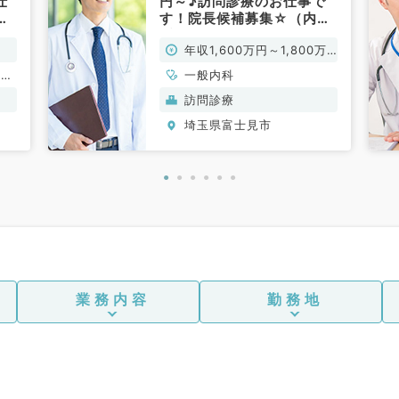
仕
円～♪訪問診療のお仕事で
◎
す！院長候補募集☆（内科
不
系／常勤）
年収1,600万円～1,800万
円
経
一般内科
児
訪問診療
科、
埼玉県富士見市
、呼
科、
尿器
婦人
、放
ンク
、一
呼吸
内分
科、
業務内容
勤務地
外科
化器
診療
・人
Ｃ
系、