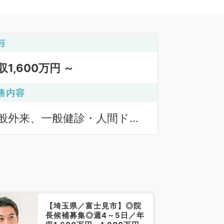
与
収1,600万円 ～
務内容
般外来、一般健診・人間ドッ
、予防接種、その他
【埼玉県／富士見市】◎院
長候補募集◎週4～5日／年