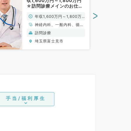
収1,600万円～1,800万円
☆訪問診療メインのお仕事
です！（内科系／常勤）
>
年収1,600万円～1,800万
円
神経内科、一般内科、循環
器内科、呼吸器内科、消化
訪問診療
器内科、内分泌・代謝内
埼玉県富士見市
科、腎臓内科、老年内科、
血液内科、膠原病科
手当/福利厚生