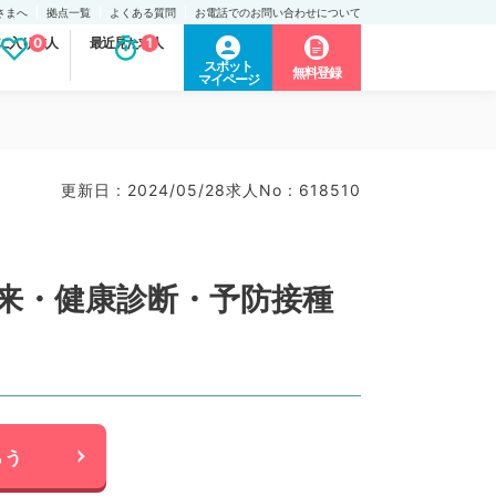
さまへ
拠点一覧
よくある質問
お電話でのお問い合わせについて
に入り求人
0
最近見た求人
1
スポット
無料登録
マイページ
）
更新日 : 2024/05/28
求人No : 618510
外来・健康診断・予防接種
らう