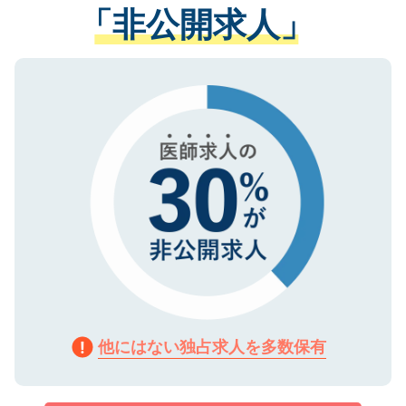
管理基準を満たした事業者のみに付与され
「非公開求人」
させていただきます。すぐにご転職をされ
る、プライバシーマークを取得済みです。
ない方には、長期的なサポートが可能です
ご登録いただいた個人情報は、SSL（デー
ので、まずはご登録ください。
タ暗号化）によって保護されていますの
で、機密保持に関してもご安心ください。
他にはない独占求人を多数保有