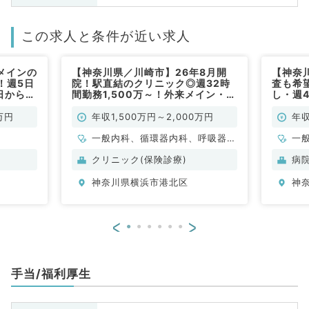
この求人と条件が近い求人
メインの
【神奈川県／川崎市】26年8月開
【神奈
！週5日
院！駅直結のクリニック◎週32時
査も希
日から相
間勤務1,500万～！外来メイン・訪
し・週4
◎駅チカ
問診療もできる先生優遇（呼吸器内
内人気
群♪（一
科、循環器内科／常勤）
のアク
万円
年収1,500万円～2,000万円
年収
常勤）
一般内科、循環器内科、呼吸器内
一
科
科
クリニック(保険診療)
病
科
神奈川県横浜市港北区
神
<
>
手当/福利厚生