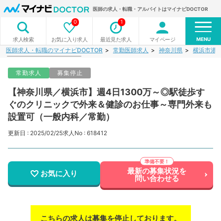
医師の求人・転職・アルバイトはマイナビDOCTOR
0
1
MENU
お気に入り求人
最近見た求人
マイページ
求人検索
医師求人・転職のマイナビDOCTOR
常勤医師求人
神奈川県
横浜市港
常勤求人
募集停止
【神奈川県／横浜市】週4日1300万～◎駅徒歩す
ぐのクリニックで外来＆健診のお仕事～専門外来も
設置可（一般内科／常勤）
更新日 : 2025/02/25
求人No : 618412
最新の募集状況を
お気に入り
問い合わせる
こちらの求人は募集を停止しております。