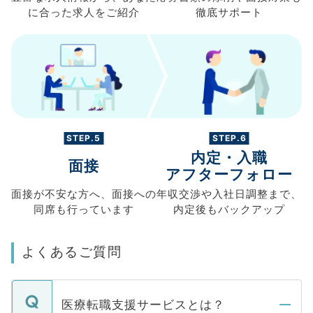
に合った求人を
ご紹介
徹底サポート
STEP.5
STEP.6
内定・入職
面接
アフターフォロー
面接が不安な方へ、
面接への
年収交渉や
入社日調整まで、
同席も
行っています
内定後もバックアップ
よくあるご質問
医療転職支援サービスとは？