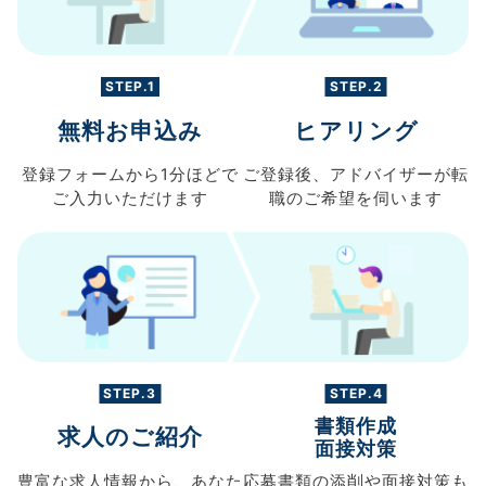
STEP.1
STEP.2
無料お申込み
ヒアリング
登録フォームから
1分ほどで
ご登録後、
アドバイザーが転
ご入力
いただけます
職の
ご希望を伺います
STEP.3
STEP.4
書類作成
求人のご紹介
面接対策
豊富な求人情報から、
あなた
応募書類の
添削や面接対策も