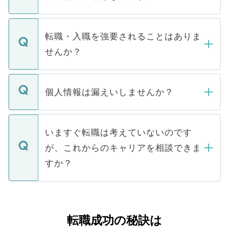
お電話にて次のステップのご案内をいたし
ます。通常、5営業日以内にはご連絡をせて
マイナビDOCTORで取り扱っている求人の
いただきますので、しばらくお待ちくださ
うち約3割は、Webサイトからご覧いただ
転職・入職を強要されることはありま
い。
けない「非公開求人」です。非公開求人は
せんか？
下記の理由によって、一般には公開してい
ません。
転職・入職を強要することは一切ありませ
ん。また、仮に応募先から内定をいただい
個人情報は漏えいしませんか？
■応募殺到を避けるため 人気のある医療機
たとしても、ご本人が納得しない限り、内
関を公にしてしまうと、応募が殺到する場
定を承諾する必要はありません。内定先へ
個人情報が漏えいすることはありませんの
合があります。 選考を効率よく行うため
の辞退の連絡はキャリアパートナーが行い
で、ご安心ください。当サイトからの登録
いますぐ転職は考えていないのです
に、医療機関が求める条件に合った人材の
ますので、ご安心ください。
などで収集したご登録者様の個人情報は、
が、これからのキャリアを相談できま
みを人材紹介会社に依頼するケースが増え
ご本人のキャリアアップおよび転職活動の
ています。
すか？
支援を目的に使用いたします。お預かりし
ているすべての個人データはご本人の許可
お気軽にご相談ください。先生専任のキャ
なく、医療機関側に開示したり、第三者に
リアパートナーが将来のご希望などをおう
提供することは一切ありません。また弊社
かがいして、現在の医療機関の状況や紹介
転職成功の秘訣は
は、個人情報の取り扱いについての厳密な
経験をまじえながら、適切なアドバイスを