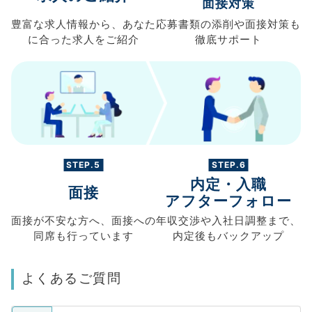
面接対策
豊富な求人情報から、
あなた
応募書類の
添削や面接対策も
に合った求人を
ご紹介
徹底サポート
STEP.5
STEP.6
内定・入職
面接
アフターフォロー
面接が不安な方へ、
面接への
年収交渉や
入社日調整まで、
同席も
行っています
内定後もバックアップ
よくあるご質問