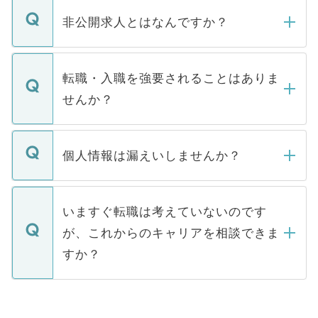
ご登録いただきましたら、弊社担当者がご
登録内容を確認し、その後メールもしくは
非公開求人とはなんですか？
お電話にて次のステップのご案内をいたし
ます。通常、5営業日以内にはご連絡をせて
マイナビDOCTORで取り扱っている求人の
いただきますので、しばらくお待ちくださ
うち約3割は、Webサイトからご覧いただ
転職・入職を強要されることはありま
い。
けない「非公開求人」です。非公開求人は
せんか？
下記の理由によって、一般には公開してい
ません。
転職・入職を強要することは一切ありませ
ん。また、仮に応募先から内定をいただい
個人情報は漏えいしませんか？
■応募殺到を避けるため 人気のある医療機
たとしても、ご本人が納得しない限り、内
関を公にしてしまうと、応募が殺到する場
定を承諾する必要はありません。内定先へ
個人情報が漏えいすることはありませんの
合があります。 選考を効率よく行うため
の辞退の連絡はキャリアパートナーが行い
で、ご安心ください。当サイトからの登録
いますぐ転職は考えていないのです
に、医療機関が求める条件に合った人材の
ますので、ご安心ください。
などで収集したご登録者様の個人情報は、
が、これからのキャリアを相談できま
みを人材紹介会社に依頼するケースが増え
ご本人のキャリアアップおよび転職活動の
ています。
すか？
支援を目的に使用いたします。お預かりし
ているすべての個人データはご本人の許可
お気軽にご相談ください。先生専任のキャ
なく、医療機関側に開示したり、第三者に
リアパートナーが将来のご希望などをおう
提供することは一切ありません。また弊社