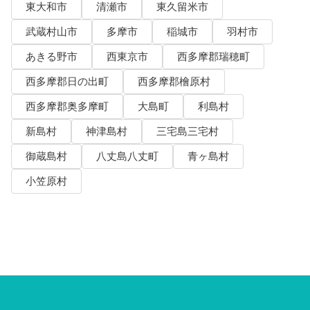
東大和市
清瀬市
東久留米市
武蔵村山市
多摩市
稲城市
羽村市
あきる野市
西東京市
西多摩郡瑞穂町
西多摩郡日の出町
西多摩郡檜原村
西多摩郡奥多摩町
大島町
利島村
新島村
神津島村
三宅島三宅村
御蔵島村
八丈島八丈町
青ヶ島村
小笠原村