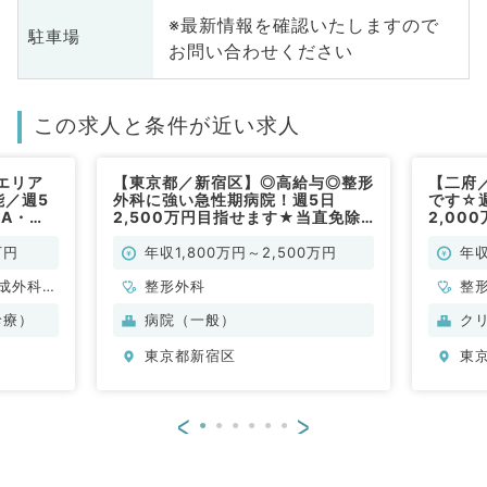
※最新情報を確認いたしますので
駐車場
お問い合わせください
この求人と条件が近い求人
エリア
【東京都／新宿区】◎高給与◎整形
【二府
能／週5
外科に強い急性期病院！週5日
です☆週
GA・
2,500万円目指せます★当直免除
2,00
のお仕事
可～外来・オペ・病棟管理のお仕事
群のクリ
★（整形外科／常勤）
万円
年収1,800万円～2,500万円
年収
常勤）
成外科、
整形外科
整
、心臓血
脳
診療）
病院（一般）
ク
器内科、
管
東京都新宿区
東
、内分
科
、老年内
科
般、一般
<
>
外科、美
腸・肛門