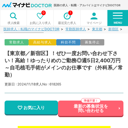
医師の求人・転職・アルバイトはマイナビDOCTOR
0
1
MENU
お気に入り求人
最近見た求人
マイページ
求人検索
医師求人・転職のマイナビDOCTOR
常勤医師求人
東京都
新宿区
【
常勤求人
高給与求人
科目不問
募集停止
【東京都／新宿区】！ぜひ一度お問い合わせ下さ
い！高給！ゆったりめのご勤務◎週5日2,400万円
～自毛植毛手術がメインのお仕事です（外科系／常
勤）
更新日 : 2024/11/18
求人No : 618265
最新の募集状況を
お気に入り
問い合わせる