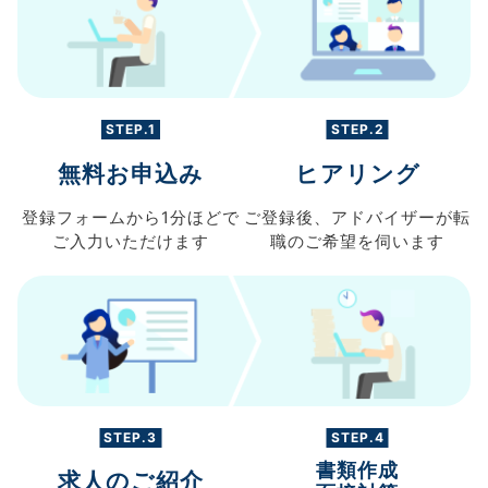
STEP.1
STEP.2
無料お申込み
ヒアリング
登録フォームから
1分ほどで
ご登録後、
アドバイザーが転
ご入力
いただけます
職の
ご希望を伺います
STEP.3
STEP.4
書類作成
求人のご紹介