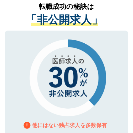
かがいして、現在の医療機関の状況や紹介
転職成功の秘訣は
は、個人情報の取り扱いについての厳密な
経験をまじえながら、適切なアドバイスを
管理基準を満たした事業者のみに付与され
「非公開求人」
させていただきます。すぐにご転職をされ
る、プライバシーマークを取得済みです。
ない方には、長期的なサポートが可能です
ご登録いただいた個人情報は、SSL（デー
ので、まずはご登録ください。
タ暗号化）によって保護されていますの
で、機密保持に関してもご安心ください。
他にはない独占求人を多数保有