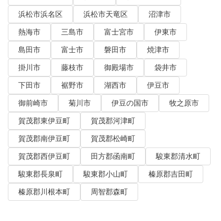
浜松市浜名区
浜松市天竜区
沼津市
熱海市
三島市
富士宮市
伊東市
島田市
富士市
磐田市
焼津市
掛川市
藤枝市
御殿場市
袋井市
下田市
裾野市
湖西市
伊豆市
御前崎市
菊川市
伊豆の国市
牧之原市
賀茂郡東伊豆町
賀茂郡河津町
賀茂郡南伊豆町
賀茂郡松崎町
賀茂郡西伊豆町
田方郡函南町
駿東郡清水町
駿東郡長泉町
駿東郡小山町
榛原郡吉田町
榛原郡川根本町
周智郡森町