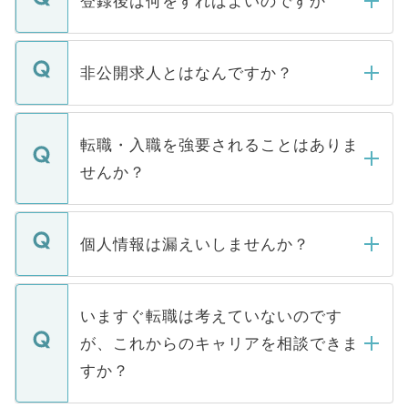
登録後は何をすればよいのですか
ご登録いただきましたら、弊社担当者がご
登録内容を確認し、その後メールもしくは
非公開求人とはなんですか？
お電話にて次のステップのご案内をいたし
ます。通常、5営業日以内にはご連絡をせて
マイナビDOCTORで取り扱っている求人の
いただきますので、しばらくお待ちくださ
うち約3割は、Webサイトからご覧いただ
転職・入職を強要されることはありま
い。
けない「非公開求人」です。非公開求人は
せんか？
下記の理由によって、一般には公開してい
ません。
転職・入職を強要することは一切ありませ
ん。また、仮に応募先から内定をいただい
個人情報は漏えいしませんか？
■応募殺到を避けるため 人気のある医療機
たとしても、ご本人が納得しない限り、内
関を公にしてしまうと、応募が殺到する場
定を承諾する必要はありません。内定先へ
個人情報が漏えいすることはありませんの
合があります。 選考を効率よく行うため
の辞退の連絡はキャリアパートナーが行い
で、ご安心ください。当サイトからの登録
いますぐ転職は考えていないのです
に、医療機関が求める条件に合った人材の
ますので、ご安心ください。
などで収集したご登録者様の個人情報は、
が、これからのキャリアを相談できま
みを人材紹介会社に依頼するケースが増え
ご本人のキャリアアップおよび転職活動の
ています。
すか？
支援を目的に使用いたします。お預かりし
ているすべての個人データはご本人の許可