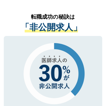
お気軽にご相談ください。先生専任のキャ
なく、医療機関側に開示したり、第三者に
リアパートナーが将来のご希望などをおう
提供することは一切ありません。また弊社
かがいして、現在の医療機関の状況や紹介
転職成功の秘訣は
は、個人情報の取り扱いについての厳密な
経験をまじえながら、適切なアドバイスを
管理基準を満たした事業者のみに付与され
「非公開求人」
させていただきます。すぐにご転職をされ
る、プライバシーマークを取得済みです。
ない方には、長期的なサポートが可能です
ご登録いただいた個人情報は、SSL（デー
ので、まずはご登録ください。
タ暗号化）によって保護されていますの
で、機密保持に関してもご安心ください。