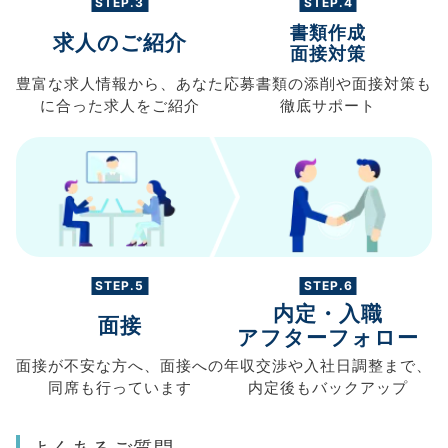
STEP.3
STEP.4
書類作成
求人のご紹介
面接対策
豊富な求人情報から、
あなた
応募書類の
添削や面接対策も
に合った求人を
ご紹介
徹底サポート
STEP.5
STEP.6
内定・入職
面接
アフターフォロー
面接が不安な方へ、
面接への
年収交渉や
入社日調整まで、
同席も
行っています
内定後もバックアップ