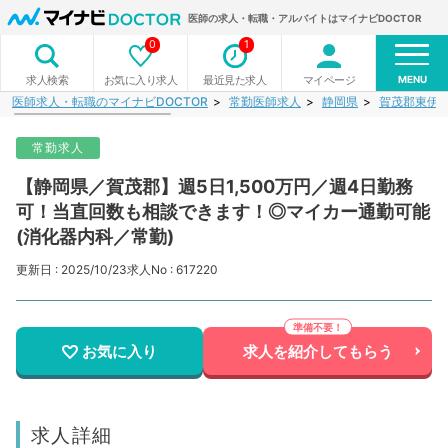
医師の求人・転職・アルバイトはマイナビDOCTOR
0
1
MENU
お気に入り求人
最近見た求人
マイページ
求人検索
医師求人・転職のマイナビDOCTOR
常勤医師求人
静岡県
賀茂郡東伊
常勤求人
【静岡県／賀茂郡】週5日1,500万円／週4日勤務
可！当直回数も相談できます！◎マイカー通勤可能
(消化器内科／常勤)
更新日 : 2025/10/23
求人No : 617220
お気に入り
求人を紹介してもらう
求人詳細