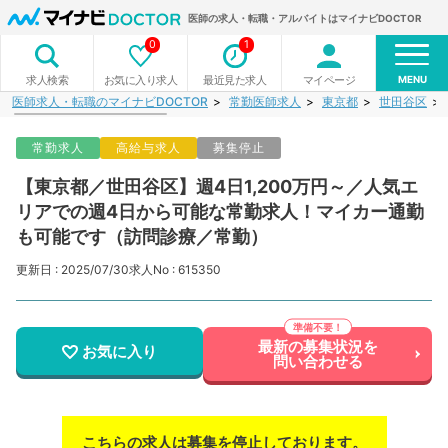
医師の求人・転職・アルバイトはマイナビDOCTOR
0
1
MENU
お気に入り求人
最近見た求人
マイページ
求人検索
医師求人・転職のマイナビDOCTOR
常勤医師求人
東京都
世田谷区
常勤求人
高給与求人
募集停止
【東京都／世田谷区】週4日1,200万円～／人気エ
リアでの週4日から可能な常勤求人！マイカー通勤
も可能です（訪問診療／常勤）
更新日 : 2025/07/30
求人No : 615350
最新の募集状況を
お気に入り
問い合わせる
こちらの求人は募集を停止しております。