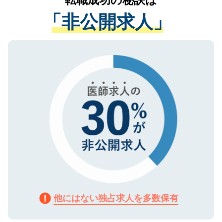
転職成功の秘訣は
経験をまじえながら、適切なアドバイスを
管理基準を満たした事業者のみに付与され
「非公開求人」
させていただきます。すぐにご転職をされ
る、プライバシーマークを取得済みです。
ない方には、長期的なサポートが可能です
ご登録いただいた個人情報は、SSL（デー
ので、まずはご登録ください。
タ暗号化）によって保護されていますの
で、機密保持に関してもご安心ください。
他にはない独占求人を多数保有