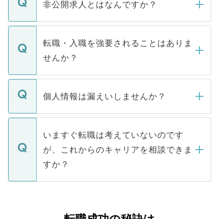
登録内容を確認し、その後メールもしくは
非公開求人とはなんですか？
お電話にて次のステップのご案内をいたし
ます。通常、5営業日以内にはご連絡をせて
マイナビDOCTORで取り扱っている求人の
いただきますので、しばらくお待ちくださ
うち約3割は、Webサイトからご覧いただ
転職・入職を強要されることはありま
い。
けない「非公開求人」です。非公開求人は
せんか？
下記の理由によって、一般には公開してい
ません。
転職・入職を強要することは一切ありませ
ん。また、仮に応募先から内定をいただい
個人情報は漏えいしませんか？
■応募殺到を避けるため 人気のある医療機
たとしても、ご本人が納得しない限り、内
関を公にしてしまうと、応募が殺到する場
定を承諾する必要はありません。内定先へ
個人情報が漏えいすることはありませんの
合があります。 選考を効率よく行うため
の辞退の連絡はキャリアパートナーが行い
で、ご安心ください。当サイトからの登録
いますぐ転職は考えていないのです
に、医療機関が求める条件に合った人材の
ますので、ご安心ください。
などで収集したご登録者様の個人情報は、
が、これからのキャリアを相談できま
みを人材紹介会社に依頼するケースが増え
ご本人のキャリアアップおよび転職活動の
ています。
すか？
支援を目的に使用いたします。お預かりし
ているすべての個人データはご本人の許可
お気軽にご相談ください。先生専任のキャ
なく、医療機関側に開示したり、第三者に
リアパートナーが将来のご希望などをおう
提供することは一切ありません。また弊社
かがいして、現在の医療機関の状況や紹介
は、個人情報の取り扱いについての厳密な