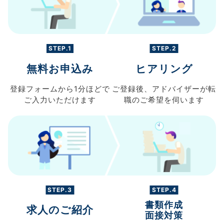
STEP.1
STEP.2
無料お申込み
ヒアリング
登録フォームから
1分ほどで
ご登録後、
アドバイザーが転
ご入力
いただけます
職の
ご希望を伺います
STEP.3
STEP.4
書類作成
求人のご紹介
面接対策