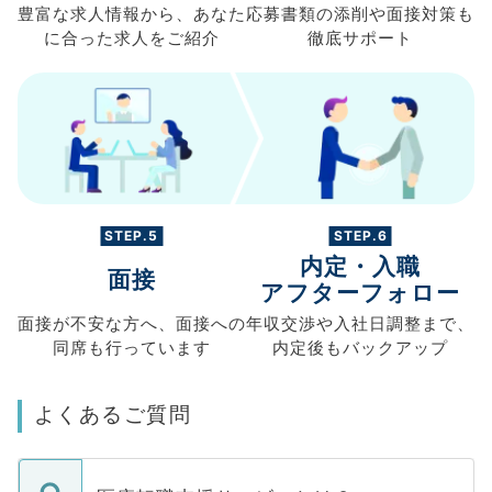
豊富な求人情報から、
あなた
応募書類の
添削や面接対策も
に合った求人を
ご紹介
徹底サポート
STEP.5
STEP.6
内定・入職
面接
アフターフォロー
面接が不安な方へ、
面接への
年収交渉や
入社日調整まで、
同席も
行っています
内定後もバックアップ
よくあるご質問