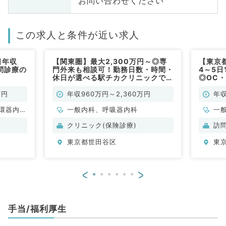
お問い合わせください
この求人と条件が近い求人
日年収
【関東圏】最大2,300万円～◎専
【東京
問診療の
門外来も相談可！勤務日数・時間・
4～5日
）
休日が選べる駅チカクリニックで外
◎OC
来診療のお仕事（一般内科／常勤）
日祝日
ス充実
万円
年収960万円～2,360万円
年収
♪（訪
環器内
一般内科、呼吸器内科
一
内科
クリニック(保険診療)
訪
東京都世田谷区
東
<
>
手当/福利厚生