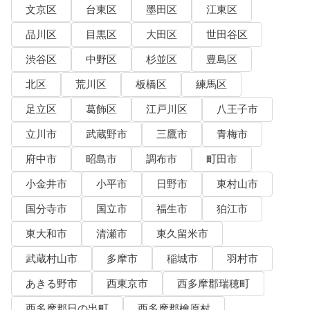
文京区
台東区
墨田区
江東区
品川区
目黒区
大田区
世田谷区
渋谷区
中野区
杉並区
豊島区
北区
荒川区
板橋区
練馬区
足立区
葛飾区
江戸川区
八王子市
立川市
武蔵野市
三鷹市
青梅市
府中市
昭島市
調布市
町田市
小金井市
小平市
日野市
東村山市
国分寺市
国立市
福生市
狛江市
東大和市
清瀬市
東久留米市
武蔵村山市
多摩市
稲城市
羽村市
あきる野市
西東京市
西多摩郡瑞穂町
西多摩郡日の出町
西多摩郡檜原村