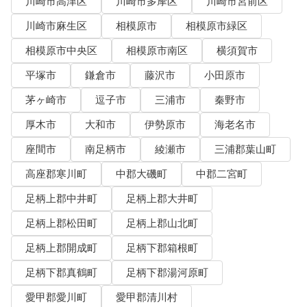
川崎市高津区
川崎市多摩区
川崎市宮前区
川崎市麻生区
相模原市
相模原市緑区
相模原市中央区
相模原市南区
横須賀市
平塚市
鎌倉市
藤沢市
小田原市
茅ヶ崎市
逗子市
三浦市
秦野市
厚木市
大和市
伊勢原市
海老名市
座間市
南足柄市
綾瀬市
三浦郡葉山町
高座郡寒川町
中郡大磯町
中郡二宮町
足柄上郡中井町
足柄上郡大井町
足柄上郡松田町
足柄上郡山北町
足柄上郡開成町
足柄下郡箱根町
足柄下郡真鶴町
足柄下郡湯河原町
愛甲郡愛川町
愛甲郡清川村