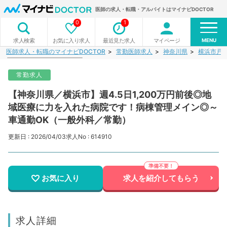
医師の求人・転職・アルバイトはマイナビDOCTOR
0
1
MENU
お気に入り求人
最近見た求人
マイページ
求人検索
医師求人・転職のマイナビDOCTOR
常勤医師求人
神奈川県
横浜市戸
常勤求人
【神奈川県／横浜市】週4.5日1,200万円前後◎地
域医療に力を入れた病院です！病棟管理メイン◎～
車通勤OK（一般外科／常勤）
更新日 : 2026/04/03
求人No : 614910
お気に入り
求人を紹介してもらう
求人詳細