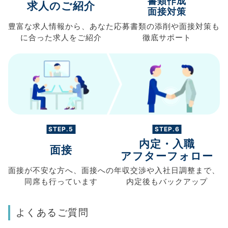
書類作成
求人のご紹介
面接対策
豊富な求人情報から、
あなた
応募書類の
添削や面接対策も
に合った求人を
ご紹介
徹底サポート
STEP.5
STEP.6
内定・入職
面接
アフターフォロー
面接が不安な方へ、
面接への
年収交渉や
入社日調整まで、
同席も
行っています
内定後もバックアップ
よくあるご質問