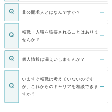
ご登録いただきましたら、弊社担当者がご
登録内容を確認し、その後メールもしくは
非公開求人とはなんですか？
お電話にて次のステップのご案内をいたし
ます。通常、5営業日以内にはご連絡をせて
マイナビDOCTORで取り扱っている求人の
いただきますので、しばらくお待ちくださ
うち約3割は、Webサイトからご覧いただ
転職・入職を強要されることはありま
い。
けない「非公開求人」です。非公開求人は
せんか？
下記の理由によって、一般には公開してい
ません。
転職・入職を強要することは一切ありませ
ん。また、仮に応募先から内定をいただい
個人情報は漏えいしませんか？
■応募殺到を避けるため 人気のある医療機
たとしても、ご本人が納得しない限り、内
関を公にしてしまうと、応募が殺到する場
定を承諾する必要はありません。内定先へ
個人情報が漏えいすることはありませんの
合があります。 選考を効率よく行うため
の辞退の連絡はキャリアパートナーが行い
で、ご安心ください。当サイトからの登録
いますぐ転職は考えていないのです
に、医療機関が求める条件に合った人材の
ますので、ご安心ください。
などで収集したご登録者様の個人情報は、
が、これからのキャリアを相談できま
みを人材紹介会社に依頼するケースが増え
ご本人のキャリアアップおよび転職活動の
ています。
すか？
支援を目的に使用いたします。お預かりし
ているすべての個人データはご本人の許可
お気軽にご相談ください。先生専任のキャ
なく、医療機関側に開示したり、第三者に