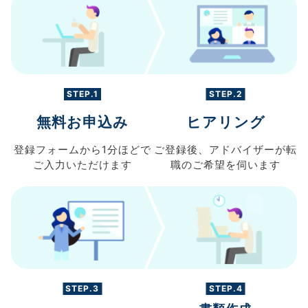
STEP.1
STEP.2
無料お申込み
ヒアリング
登録フォームから
1分ほどで
ご登録後、
アドバイザーが転
ご入力
いただけます
職の
ご希望を伺います
STEP.3
STEP.4