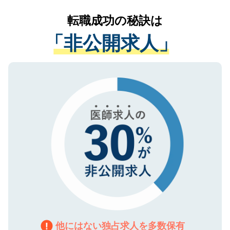
リアパートナーが将来のご希望などをおう
提供することは一切ありません。また弊社
かがいして、現在の医療機関の状況や紹介
転職成功の秘訣は
は、個人情報の取り扱いについての厳密な
経験をまじえながら、適切なアドバイスを
管理基準を満たした事業者のみに付与され
「非公開求人」
させていただきます。すぐにご転職をされ
る、プライバシーマークを取得済みです。
ない方には、長期的なサポートが可能です
ご登録いただいた個人情報は、SSL（デー
ので、まずはご登録ください。
タ暗号化）によって保護されていますの
で、機密保持に関してもご安心ください。
他にはない独占求人を多数保有