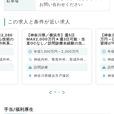
駐車場
お問い合わせください
この求人と条件が近い求人
,280
【神奈川県／横浜市】週5日
【神奈川
も技術の
MAX2,000万円★週3日可能・当
万円～
外科系／
直OCなし／訪問診療未経験の先生
習得が
歓迎です！（内科系・外科系／常
常勤）
勤）
年収1,000万円～2,000万円
年収
成外科、
神経内科、整形外科、形成外科、
神
、心臓血
脳神経外科、呼吸器外科、心臓血
脳
訪問診療
訪
内科、循
管外科、泌尿器科、一般内科、循
管
神奈川県横浜市戸塚区
神
消化器内
環器内科、呼吸器内科、消化器内
環
腎臓内
科、内分泌・代謝内科、腎臓内
科
、外科系
科、血液内科、外科系全般、一般
科
<
>
外科、乳
外科、消化器外科、乳腺外科
全
・肛門外
腺
科
手当/福利厚生