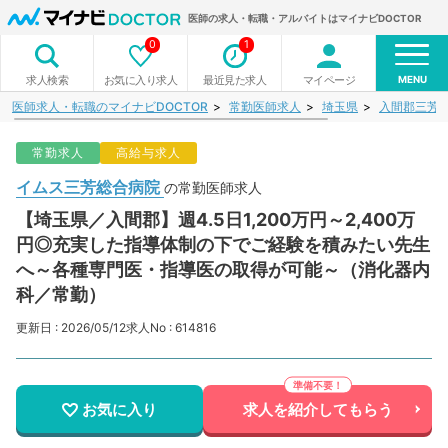
医師の求人・転職・アルバイトはマイナビDOCTOR
0
1
MENU
お気に入り求人
最近見た求人
マイページ
求人検索
医師求人・転職のマイナビDOCTOR
常勤医師求人
埼玉県
入間郡三芳
常勤求人
高給与求人
イムス三芳総合病院
の常勤医師求人
【埼玉県／入間郡】週4.5日1,200万円～2,400万
円◎充実した指導体制の下でご経験を積みたい先生
へ～各種専門医・指導医の取得が可能～（消化器内
科／常勤）
更新日 : 2026/05/12
求人No : 614816
お気に入り
求人を紹介してもらう