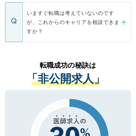
定を承諾する必要はありません。内定先へ
個人情報が漏えいすることはありませんの
合があります。 選考を効率よく行うため
の辞退の連絡はキャリアパートナーが行い
で、ご安心ください。当サイトからの登録
いますぐ転職は考えていないのです
に、医療機関が求める条件に合った人材の
ますので、ご安心ください。
などで収集したご登録者様の個人情報は、
が、これからのキャリアを相談できま
みを人材紹介会社に依頼するケースが増え
ご本人のキャリアアップおよび転職活動の
ています。
すか？
支援を目的に使用いたします。お預かりし
ているすべての個人データはご本人の許可
お気軽にご相談ください。先生専任のキャ
なく、医療機関側に開示したり、第三者に
リアパートナーが将来のご希望などをおう
提供することは一切ありません。また弊社
かがいして、現在の医療機関の状況や紹介
転職成功の秘訣は
は、個人情報の取り扱いについての厳密な
経験をまじえながら、適切なアドバイスを
管理基準を満たした事業者のみに付与され
「非公開求人」
させていただきます。すぐにご転職をされ
る、プライバシーマークを取得済みです。
ない方には、長期的なサポートが可能です
ご登録いただいた個人情報は、SSL（デー
ので、まずはご登録ください。
タ暗号化）によって保護されていますの
で、機密保持に関してもご安心ください。