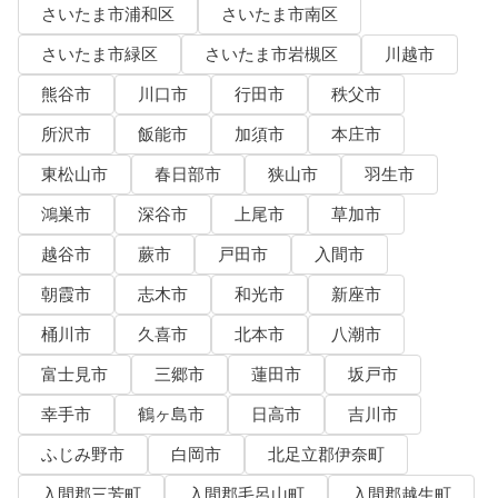
さいたま市浦和区
さいたま市南区
さいたま市緑区
さいたま市岩槻区
川越市
熊谷市
川口市
行田市
秩父市
所沢市
飯能市
加須市
本庄市
東松山市
春日部市
狭山市
羽生市
鴻巣市
深谷市
上尾市
草加市
越谷市
蕨市
戸田市
入間市
朝霞市
志木市
和光市
新座市
桶川市
久喜市
北本市
八潮市
富士見市
三郷市
蓮田市
坂戸市
幸手市
鶴ヶ島市
日高市
吉川市
ふじみ野市
白岡市
北足立郡伊奈町
入間郡三芳町
入間郡毛呂山町
入間郡越生町