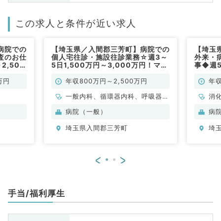
この求人と条件が近い求人
病院での
【埼玉県／入間郡三芳町】病院での
【埼玉
査のお仕
個人宅往診・施設往診業務☆週3～
外来・
2,500
5日1,500万円～3,000万円！マイ
事◆週5
（消化器
カー通勤も可能です（内科系／常
万円◎
勤）
内科／
万円
年収800万円～2,500万円
年収
一般内科、循環器内科、呼吸器内
消
科、消化器内科、内分泌・代謝内
病院（一般）
病
科
埼玉県入間郡三芳町
埼
<
>
手当/福利厚生