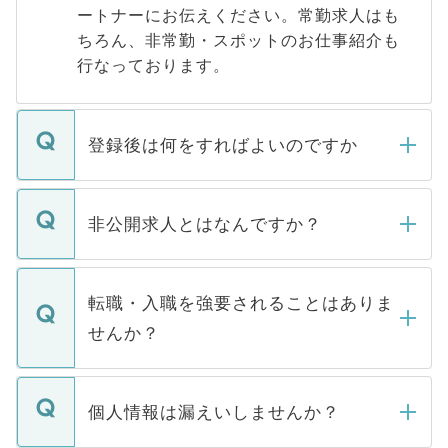
ートナーにお伝えください。常勤求人はも
ちろん、非常勤・スポットのお仕事紹介も
行なっております。
登録後は何をすればよいのですか
ご登録いただきましたら、弊社担当者がご
登録内容を確認し、その後メールもしくは
非公開求人とはなんですか？
お電話にて次のステップのご案内をいたし
ます。通常、5営業日以内にはご連絡をせて
マイナビDOCTORで取り扱っている求人の
いただきますので、しばらくお待ちくださ
うち約3割は、Webサイトからご覧いただ
転職・入職を強要されることはありま
い。
けない「非公開求人」です。非公開求人は
せんか？
下記の理由によって、一般には公開してい
ません。
転職・入職を強要することは一切ありませ
ん。また、仮に応募先から内定をいただい
個人情報は漏えいしませんか？
■応募殺到を避けるため 人気のある医療機
たとしても、ご本人が納得しない限り、内
関を公にしてしまうと、応募が殺到する場