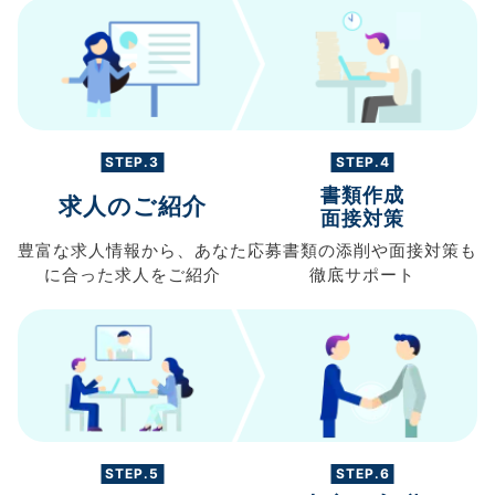
STEP.3
STEP.4
書類作成
求人のご紹介
面接対策
豊富な求人情報から、
あなた
応募書類の
添削や面接対策も
に合った求人を
ご紹介
徹底サポート
STEP.5
STEP.6