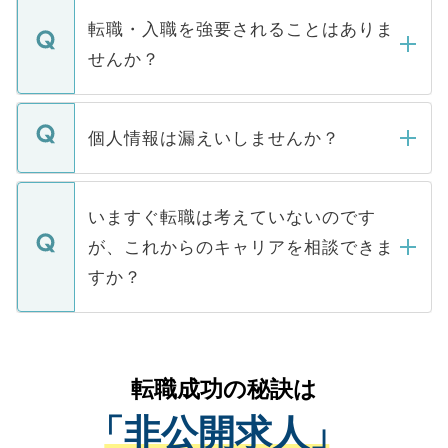
いただきますので、しばらくお待ちくださ
うち約3割は、Webサイトからご覧いただ
転職・入職を強要されることはありま
い。
けない「非公開求人」です。非公開求人は
せんか？
下記の理由によって、一般には公開してい
ません。
転職・入職を強要することは一切ありませ
ん。また、仮に応募先から内定をいただい
個人情報は漏えいしませんか？
■応募殺到を避けるため 人気のある医療機
たとしても、ご本人が納得しない限り、内
関を公にしてしまうと、応募が殺到する場
定を承諾する必要はありません。内定先へ
個人情報が漏えいすることはありませんの
合があります。 選考を効率よく行うため
の辞退の連絡はキャリアパートナーが行い
で、ご安心ください。当サイトからの登録
いますぐ転職は考えていないのです
に、医療機関が求める条件に合った人材の
ますので、ご安心ください。
などで収集したご登録者様の個人情報は、
が、これからのキャリアを相談できま
みを人材紹介会社に依頼するケースが増え
ご本人のキャリアアップおよび転職活動の
ています。
すか？
支援を目的に使用いたします。お預かりし
ているすべての個人データはご本人の許可
お気軽にご相談ください。先生専任のキャ
なく、医療機関側に開示したり、第三者に
リアパートナーが将来のご希望などをおう
提供することは一切ありません。また弊社
かがいして、現在の医療機関の状況や紹介
転職成功の秘訣は
は、個人情報の取り扱いについての厳密な
経験をまじえながら、適切なアドバイスを
管理基準を満たした事業者のみに付与され
「非公開求人」
させていただきます。すぐにご転職をされ
る、プライバシーマークを取得済みです。