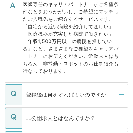
医師専任のキャリアパートナーがご希望条
件などをおうかがいし、ご希望にマッチし
たご入職先をご紹介するサービスです。
「自宅から近い病院を紹介してほしい」
「医療機器が充実した病院で働きたい」
「年収1,500万円以上の病院を探してい
る」など、さまざまなご要望をキャリアパ
ートナーにお伝えください。常勤求人はも
ちろん、非常勤・スポットのお仕事紹介も
行なっております。
登録後は何をすればよいのですか
ご登録いただきましたら、弊社担当者がご
登録内容を確認し、その後メールもしくは
非公開求人とはなんですか？
お電話にて次のステップのご案内をいたし
ます。通常、5営業日以内にはご連絡をせて
マイナビDOCTORで取り扱っている求人の