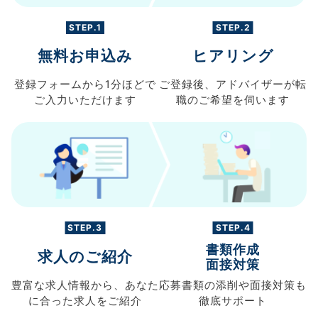
STEP.1
STEP.2
無料お申込み
ヒアリング
登録フォームから
1分ほどで
ご登録後、
アドバイザーが転
ご入力
いただけます
職の
ご希望を伺います
STEP.3
STEP.4
書類作成
求人のご紹介
面接対策
豊富な求人情報から、
あなた
応募書類の
添削や面接対策も
に合った求人を
ご紹介
徹底サポート