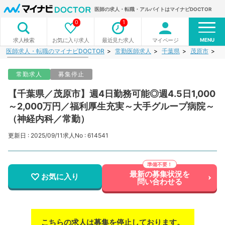
医師の求人・転職・アルバイトはマイナビDOCTOR
0
1
MENU
お気に入り求人
最近見た求人
マイページ
求人検索
医師求人・転職のマイナビDOCTOR
常勤医師求人
千葉県
茂原市
【
常勤求人
募集停止
【千葉県／茂原市】週4日勤務可能◎週4.5日1,000
～2,000万円／福利厚生充実～大手グループ病院～
（神経内科／常勤）
更新日 : 2025/09/11
求人No : 614541
最新の募集状況を
お気に入り
問い合わせる
こちらの求人は募集を停止しております。