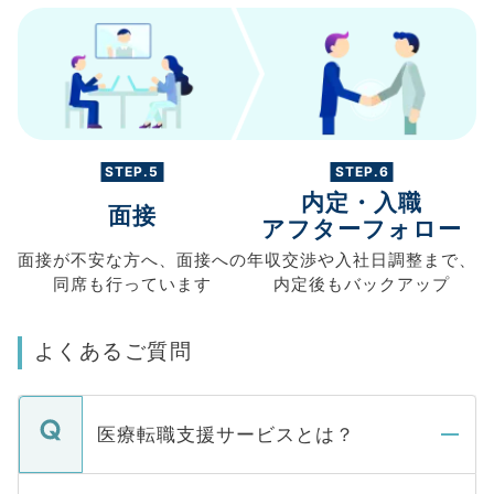
STEP.5
STEP.6
内定・入職
面接
アフターフォロー
面接が不安な方へ、
面接への
年収交渉や
入社日調整まで、
同席も
行っています
内定後もバックアップ
よくあるご質問
医療転職支援サービスとは？