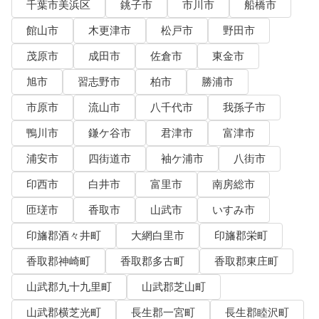
千葉市美浜区
銚子市
市川市
船橋市
館山市
木更津市
松戸市
野田市
茂原市
成田市
佐倉市
東金市
旭市
習志野市
柏市
勝浦市
市原市
流山市
八千代市
我孫子市
鴨川市
鎌ケ谷市
君津市
富津市
浦安市
四街道市
袖ケ浦市
八街市
印西市
白井市
富里市
南房総市
匝瑳市
香取市
山武市
いすみ市
印旛郡酒々井町
大網白里市
印旛郡栄町
香取郡神崎町
香取郡多古町
香取郡東庄町
山武郡九十九里町
山武郡芝山町
山武郡横芝光町
長生郡一宮町
長生郡睦沢町