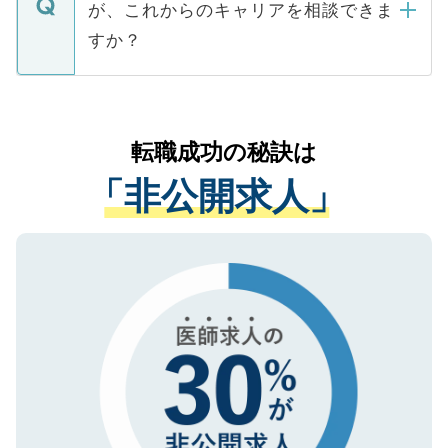
が、これからのキャリアを相談できま
みを人材紹介会社に依頼するケースが増え
ご本人のキャリアアップおよび転職活動の
ています。
すか？
支援を目的に使用いたします。お預かりし
ているすべての個人データはご本人の許可
お気軽にご相談ください。先生専任のキャ
なく、医療機関側に開示したり、第三者に
リアパートナーが将来のご希望などをおう
提供することは一切ありません。また弊社
かがいして、現在の医療機関の状況や紹介
転職成功の秘訣は
は、個人情報の取り扱いについての厳密な
経験をまじえながら、適切なアドバイスを
管理基準を満たした事業者のみに付与され
「非公開求人」
させていただきます。すぐにご転職をされ
る、プライバシーマークを取得済みです。
ない方には、長期的なサポートが可能です
ご登録いただいた個人情報は、SSL（デー
ので、まずはご登録ください。
タ暗号化）によって保護されていますの
で、機密保持に関してもご安心ください。