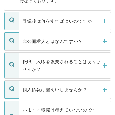
行なっております。
登録後は何をすればよいのですか
ご登録いただきましたら、弊社担当者がご
登録内容を確認し、その後メールもしくは
非公開求人とはなんですか？
お電話にて次のステップのご案内をいたし
ます。通常、5営業日以内にはご連絡をせて
マイナビDOCTORで取り扱っている求人の
いただきますので、しばらくお待ちくださ
うち約3割は、Webサイトからご覧いただ
転職・入職を強要されることはありま
い。
けない「非公開求人」です。非公開求人は
せんか？
下記の理由によって、一般には公開してい
ません。
転職・入職を強要することは一切ありませ
ん。また、仮に応募先から内定をいただい
個人情報は漏えいしませんか？
■応募殺到を避けるため 人気のある医療機
たとしても、ご本人が納得しない限り、内
関を公にしてしまうと、応募が殺到する場
定を承諾する必要はありません。内定先へ
個人情報が漏えいすることはありませんの
合があります。 選考を効率よく行うため
の辞退の連絡はキャリアパートナーが行い
で、ご安心ください。当サイトからの登録
いますぐ転職は考えていないのです
に、医療機関が求める条件に合った人材の
ますので、ご安心ください。
などで収集したご登録者様の個人情報は、