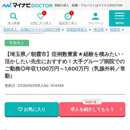
医師の求人・転職・アルバイトはマイナビDOCTOR
0
1
MENU
お気に入り求人
最近見た求人
マイページ
求人検索
医師求人・転職のマイナビDOCTOR
常勤医師求人
埼玉県
朝霞市
【
常勤求人
【埼玉県／朝霞市】症例数豊富★経験を積みたい・
活かしたい先生におすすめ！大手グループ病院での
ご勤務◎年収1,100万円～1,600万円（乳腺外科／常
勤）
更新日 : 2026/06/26
求人No : 614466
お気に入り
求人を紹介してもらう