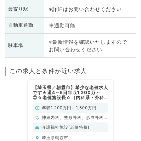
※詳細はお問い合わせください
最寄り駅
車通勤可能
自動車通勤
※最新情報を確認いたしますので
駐車場
お問い合わせください
この求人と条件が近い求人
【埼玉県／朝霞市】希少な老健求人
です★週4～5日年収1,200万～
◎☆老健施設長☆（内科系・外科
系／常勤）
年収1,200万円～1,500万円
神経内科、整形外科、形成外科、
脳神経外科、呼吸器外科、心臓血
介護福祉施設(老健特養)
管外科、泌尿器科、一般内科、循
埼玉県朝霞市
環器内科、呼吸器内科、消化器内