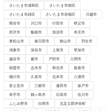
さいたま市浦和区
さいたま市南区
さいたま市緑区
さいたま市岩槻区
川越市
熊谷市
川口市
行田市
秩父市
所沢市
飯能市
加須市
本庄市
東松山市
春日部市
狭山市
羽生市
鴻巣市
深谷市
上尾市
草加市
越谷市
蕨市
戸田市
入間市
朝霞市
志木市
和光市
新座市
桶川市
久喜市
北本市
八潮市
富士見市
三郷市
蓮田市
坂戸市
幸手市
鶴ヶ島市
日高市
吉川市
ふじみ野市
白岡市
北足立郡伊奈町