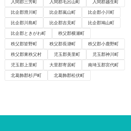
入間郡三芳町
入間郡毛呂山町
入間郡越生町
比企郡滑川町
比企郡嵐山町
比企郡小川町
比企郡川島町
比企郡吉見町
比企郡鳩山町
比企郡ときがわ町
秩父郡横瀬町
秩父郡皆野町
秩父郡長瀞町
秩父郡小鹿野町
秩父郡東秩父村
児玉郡美里町
児玉郡神川町
児玉郡上里町
大里郡寄居町
南埼玉郡宮代町
北葛飾郡杉戸町
北葛飾郡松伏町