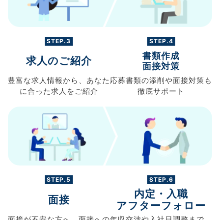
STEP.3
STEP.4
書類作成
求人のご紹介
面接対策
豊富な求人情報から、
あなた
応募書類の
添削や面接対策も
に合った求人を
ご紹介
徹底サポート
STEP.5
STEP.6
内定・入職
面接
アフターフォロー
面接が不安な方へ、
面接への
年収交渉や
入社日調整まで、