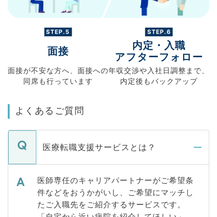
STEP.5
STEP.6
内定・入職
面接
アフターフォロー
面接が不安な方へ、
面接への
年収交渉や
入社日調整まで、
同席も
行っています
内定後もバックアップ
よくあるご質問
医療転職支援サービスとは？
医師専任のキャリアパートナーがご希望条
件などをおうかがいし、ご希望にマッチし
たご入職先をご紹介するサービスです。
「自宅から近い病院を紹介してほしい」