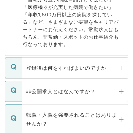
「医療機器が充実した病院で働きたい」
「年収1,500万円以上の病院を探してい
る」など、さまざまなご要望をキャリアパ
ートナーにお伝えください。常勤求人はも
ちろん、非常勤・スポットのお仕事紹介も
行なっております。
登録後は何をすればよいのですか
ご登録いただきましたら、弊社担当者がご
登録内容を確認し、その後メールもしくは
非公開求人とはなんですか？
お電話にて次のステップのご案内をいたし
ます。通常、5営業日以内にはご連絡をせて
マイナビDOCTORで取り扱っている求人の
いただきますので、しばらくお待ちくださ
うち約3割は、Webサイトからご覧いただ
転職・入職を強要されることはありま
い。
けない「非公開求人」です。非公開求人は
せんか？
下記の理由によって、一般には公開してい