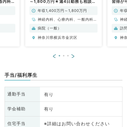
器内科／
～1,800万円★週4日勤務も相談可
習得が
能★訪問診療のお仕事★（内科系
／常勤）
年収1,400万円～1,800万円
年収
神経内科、心療内科、一般内科、
神
循環器内科、呼吸器内科、消化器
科
病院（一般）
訪
内科、内分泌・代謝内科、腎臓内
分
神奈川県横浜市金沢区
神
科、老年内科、膠原病科
内
<
>
手当/福利厚生
有り
通勤手当
有り
学会補助
※詳細はお問い合わせください
住宅手当