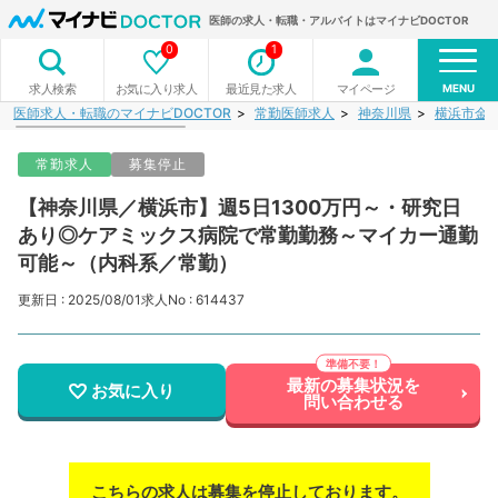
医師の求人・転職・アルバイトはマイナビDOCTOR
0
1
MENU
お気に入り求人
最近見た求人
マイページ
求人検索
医師求人・転職のマイナビDOCTOR
常勤医師求人
神奈川県
横浜市金
常勤求人
募集停止
【神奈川県／横浜市】週5日1300万円～・研究日
あり◎ケアミックス病院で常勤勤務～マイカー通勤
可能～（内科系／常勤）
更新日 : 2025/08/01
求人No : 614437
最新の募集状況を
お気に入り
問い合わせる
こちらの求人は募集を停止しております。