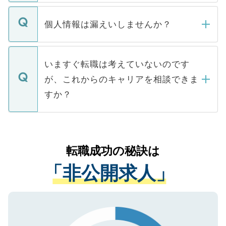
ません。
転職・入職を強要することは一切ありませ
ん。また、仮に応募先から内定をいただい
個人情報は漏えいしませんか？
■応募殺到を避けるため 人気のある医療機
たとしても、ご本人が納得しない限り、内
関を公にしてしまうと、応募が殺到する場
定を承諾する必要はありません。内定先へ
個人情報が漏えいすることはありませんの
合があります。 選考を効率よく行うため
の辞退の連絡はキャリアパートナーが行い
で、ご安心ください。当サイトからの登録
いますぐ転職は考えていないのです
に、医療機関が求める条件に合った人材の
ますので、ご安心ください。
などで収集したご登録者様の個人情報は、
が、これからのキャリアを相談できま
みを人材紹介会社に依頼するケースが増え
ご本人のキャリアアップおよび転職活動の
ています。
すか？
支援を目的に使用いたします。お預かりし
ているすべての個人データはご本人の許可
お気軽にご相談ください。先生専任のキャ
なく、医療機関側に開示したり、第三者に
リアパートナーが将来のご希望などをおう
提供することは一切ありません。また弊社
かがいして、現在の医療機関の状況や紹介
転職成功の秘訣は
は、個人情報の取り扱いについての厳密な
経験をまじえながら、適切なアドバイスを
管理基準を満たした事業者のみに付与され
「非公開求人」
させていただきます。すぐにご転職をされ
る、プライバシーマークを取得済みです。
ない方には、長期的なサポートが可能です
ご登録いただいた個人情報は、SSL（デー
ので、まずはご登録ください。
タ暗号化）によって保護されていますの
で、機密保持に関してもご安心ください。