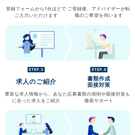
登録フォームから
1分ほどで
ご登録後、
アドバイザーが転
ご入力
いただけます
職の
ご希望を伺います
STEP.3
STEP.4
書類作成
求人のご紹介
面接対策
豊富な求人情報から、
あなた
応募書類の
添削や面接対策も
に合った求人を
ご紹介
徹底サポート