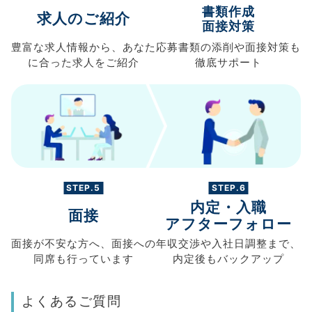
書類作成
求人のご紹介
面接対策
豊富な求人情報から、
あなた
応募書類の
添削や面接対策も
に合った求人を
ご紹介
徹底サポート
STEP.5
STEP.6
内定・入職
面接
アフターフォロー
面接が不安な方へ、
面接への
年収交渉や
入社日調整まで、
同席も
行っています
内定後もバックアップ
よくあるご質問