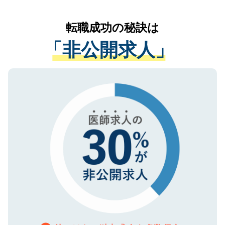
なく、医療機関側に開示したり、第三者に
リアパートナーが将来のご希望などをおう
提供することは一切ありません。また弊社
かがいして、現在の医療機関の状況や紹介
転職成功の秘訣は
は、個人情報の取り扱いについての厳密な
経験をまじえながら、適切なアドバイスを
管理基準を満たした事業者のみに付与され
「非公開求人」
させていただきます。すぐにご転職をされ
る、プライバシーマークを取得済みです。
ない方には、長期的なサポートが可能です
ご登録いただいた個人情報は、SSL（デー
ので、まずはご登録ください。
タ暗号化）によって保護されていますの
で、機密保持に関してもご安心ください。