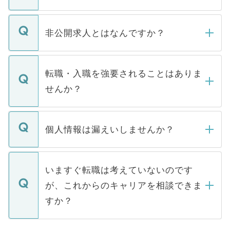
ご登録いただきましたら、弊社担当者がご
登録内容を確認し、その後メールもしくは
非公開求人とはなんですか？
お電話にて次のステップのご案内をいたし
ます。通常、5営業日以内にはご連絡をせて
マイナビDOCTORで取り扱っている求人の
いただきますので、しばらくお待ちくださ
うち約3割は、Webサイトからご覧いただ
転職・入職を強要されることはありま
い。
けない「非公開求人」です。非公開求人は
せんか？
下記の理由によって、一般には公開してい
ません。
転職・入職を強要することは一切ありませ
ん。また、仮に応募先から内定をいただい
個人情報は漏えいしませんか？
■応募殺到を避けるため 人気のある医療機
たとしても、ご本人が納得しない限り、内
関を公にしてしまうと、応募が殺到する場
定を承諾する必要はありません。内定先へ
個人情報が漏えいすることはありませんの
合があります。 選考を効率よく行うため
の辞退の連絡はキャリアパートナーが行い
で、ご安心ください。当サイトからの登録
いますぐ転職は考えていないのです
に、医療機関が求める条件に合った人材の
ますので、ご安心ください。
などで収集したご登録者様の個人情報は、
が、これからのキャリアを相談できま
みを人材紹介会社に依頼するケースが増え
ご本人のキャリアアップおよび転職活動の
ています。
すか？
支援を目的に使用いたします。お預かりし
ているすべての個人データはご本人の許可
お気軽にご相談ください。先生専任のキャ