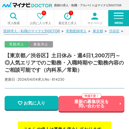
医師の求人・転職・アルバイトはマイナビDOCTOR
0
1
MENU
お気に入り求人
最近見た求人
マイページ
求人検索
医師求人・転職のマイナビDOCTOR
常勤医師求人
東京都
渋谷区
【
常勤求人
募集停止
【東京都／渋谷区】土日休み・週4日1,200万円～
◎人気エリアでのご勤務・入職時期やご勤務内容の
ご相談可能です（内科系／常勤）
更新日 : 2024/04/04
求人No : 614230
最新の募集状況を
お気に入り
問い合わせる