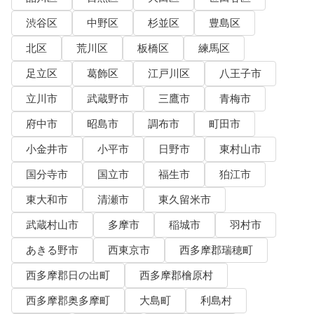
渋谷区
中野区
杉並区
豊島区
北区
荒川区
板橋区
練馬区
足立区
葛飾区
江戸川区
八王子市
立川市
武蔵野市
三鷹市
青梅市
府中市
昭島市
調布市
町田市
小金井市
小平市
日野市
東村山市
国分寺市
国立市
福生市
狛江市
東大和市
清瀬市
東久留米市
武蔵村山市
多摩市
稲城市
羽村市
あきる野市
西東京市
西多摩郡瑞穂町
西多摩郡日の出町
西多摩郡檜原村
西多摩郡奥多摩町
大島町
利島村