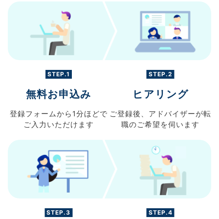
STEP.1
STEP.2
無料お申込み
ヒアリング
登録フォームから
1分ほどで
ご登録後、
アドバイザーが転
ご入力
いただけます
職の
ご希望を伺います
STEP.3
STEP.4