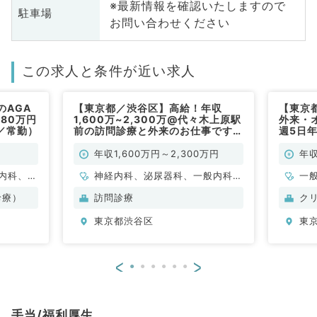
※最新情報を確認いたしますので
駐車場
お問い合わせください
この求人と条件が近い求人
のAGA
【東京都／渋谷区】高給！年収
【東京
80万円
1,600万~2,300万@代々木上原駅
外来・
／常勤）
前の訪問診療と外来のお仕事です
週5日年
（内科全般/常勤）
も可能
科／常
年収1,600万円～2,300万円
年収
内科、外
神経内科、泌尿器科、一般内科、
一
容皮膚
循環器内科、呼吸器内科、消化器
診療）
訪問診療
ク
内科
東京都渋谷区
東
<
>
手当/福利厚生