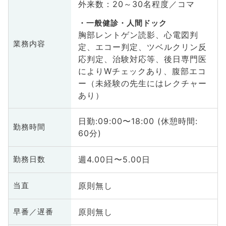
外来数：20～30名程度／コマ
一般健診・人間ドック
胸部レントゲン読影、心電図判
業務内容
定、エコー判定、ツベルクリン反
応判定、治験対応等、後日専門医
によりWチェックあり、腹部エコ
ー（未経験の先生にはレクチャー
あり）
日勤:09:00〜18:00 (休憩時間:
勤務時間
60分)
週4.00日〜5.00日
勤務日数
原則無し
当直
原則無し
早番／遅番