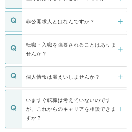
ご登録いただきましたら、弊社担当者がご
登録内容を確認し、その後メールもしくは
非公開求人とはなんですか？
お電話にて次のステップのご案内をいたし
ます。通常、5営業日以内にはご連絡をせて
マイナビDOCTORで取り扱っている求人の
いただきますので、しばらくお待ちくださ
うち約3割は、Webサイトからご覧いただ
転職・入職を強要されることはありま
い。
けない「非公開求人」です。非公開求人は
せんか？
下記の理由によって、一般には公開してい
ません。
転職・入職を強要することは一切ありませ
ん。また、仮に応募先から内定をいただい
個人情報は漏えいしませんか？
■応募殺到を避けるため 人気のある医療機
たとしても、ご本人が納得しない限り、内
関を公にしてしまうと、応募が殺到する場
定を承諾する必要はありません。内定先へ
個人情報が漏えいすることはありませんの
合があります。 選考を効率よく行うため
の辞退の連絡はキャリアパートナーが行い
で、ご安心ください。当サイトからの登録
いますぐ転職は考えていないのです
に、医療機関が求める条件に合った人材の
ますので、ご安心ください。
などで収集したご登録者様の個人情報は、
が、これからのキャリアを相談できま
みを人材紹介会社に依頼するケースが増え
ご本人のキャリアアップおよび転職活動の
ています。
すか？
支援を目的に使用いたします。お預かりし
ているすべての個人データはご本人の許可