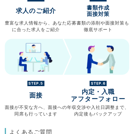
書類作成
求人のご紹介
面接対策
豊富な求人情報から、
あなた
応募書類の
添削や面接対策も
に合った求人を
ご紹介
徹底サポート
STEP.5
STEP.6
内定・入職
面接
アフターフォロー
面接が不安な方へ、
面接への
年収交渉や
入社日調整まで、
同席も
行っています
内定後もバックアップ
よくあるご質問