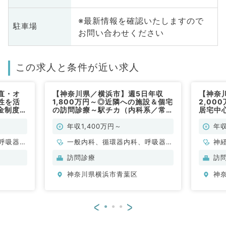
※最新情報を確認いたしますので
駐車場
お問い合わせください
この求人と条件が近い求人
直・オ
【神奈川県／横浜市】週5日年収
【神奈
性を活
1,800万円～◎近隣への施設＆個宅
2,00
金制度あ
の訪問診療～駅チカ（内科系／常
居宅中
,400
勤）
せしま
医師募
年収1,400万円～
年収
呼吸器内
一般内科、循環器内科、呼吸器内
神
・代謝内
科、消化器内科、腎臓内科
脳
訪問診療
訪
管
神奈川県横浜市青葉区
神
環
科
科
<
>
全
腺