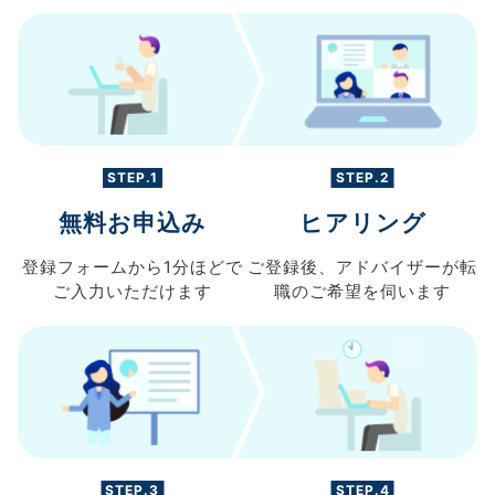
STEP.1
STEP.2
無料お申込み
ヒアリング
登録フォームから
1分ほどで
ご登録後、
アドバイザーが転
ご入力
いただけます
職の
ご希望を伺います
STEP.3
STEP.4