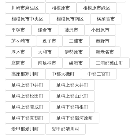
川崎市麻生区
相模原市
相模原市緑区
相模原市中央区
相模原市南区
横須賀市
平塚市
鎌倉市
藤沢市
小田原市
茅ヶ崎市
逗子市
三浦市
秦野市
厚木市
大和市
伊勢原市
海老名市
座間市
南足柄市
綾瀬市
三浦郡葉山町
高座郡寒川町
中郡大磯町
中郡二宮町
足柄上郡中井町
足柄上郡大井町
足柄上郡松田町
足柄上郡山北町
足柄上郡開成町
足柄下郡箱根町
足柄下郡真鶴町
足柄下郡湯河原町
愛甲郡愛川町
愛甲郡清川村