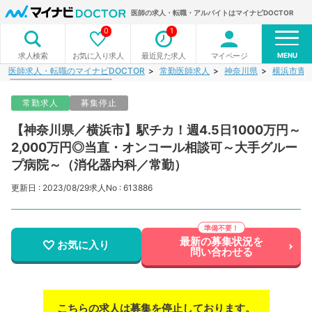
医師の求人・転職・アルバイトはマイナビDOCTOR
0
1
MENU
お気に入り求人
最近見た求人
マイページ
求人検索
医師求人・転職のマイナビDOCTOR
常勤医師求人
神奈川県
横浜市青
常勤求人
募集停止
【神奈川県／横浜市】駅チカ！週4.5日1000万円～
2,000万円◎当直・オンコール相談可～大手グルー
プ病院～（消化器内科／常勤）
更新日 : 2023/08/29
求人No : 613886
最新の募集状況を
お気に入り
問い合わせる
こちらの求人は募集を停止しております。