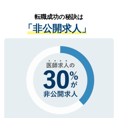
お気軽にご相談ください。先生専任のキャ
なく、医療機関側に開示したり、第三者に
リアパートナーが将来のご希望などをおう
提供することは一切ありません。また弊社
かがいして、現在の医療機関の状況や紹介
転職成功の秘訣は
は、個人情報の取り扱いについての厳密な
経験をまじえながら、適切なアドバイスを
管理基準を満たした事業者のみに付与され
「非公開求人」
させていただきます。すぐにご転職をされ
る、プライバシーマークを取得済みです。
ない方には、長期的なサポートが可能です
ご登録いただいた個人情報は、SSL（デー
ので、まずはご登録ください。
タ暗号化）によって保護されていますの
で、機密保持に関してもご安心ください。