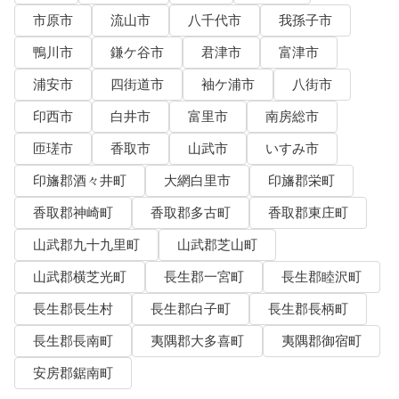
市原市
流山市
八千代市
我孫子市
鴨川市
鎌ケ谷市
君津市
富津市
浦安市
四街道市
袖ケ浦市
八街市
印西市
白井市
富里市
南房総市
匝瑳市
香取市
山武市
いすみ市
印旛郡酒々井町
大網白里市
印旛郡栄町
香取郡神崎町
香取郡多古町
香取郡東庄町
山武郡九十九里町
山武郡芝山町
山武郡横芝光町
長生郡一宮町
長生郡睦沢町
長生郡長生村
長生郡白子町
長生郡長柄町
長生郡長南町
夷隅郡大多喜町
夷隅郡御宿町
安房郡鋸南町