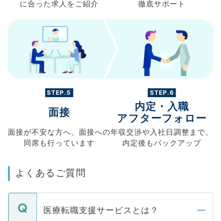
に合った求人を
ご紹介
徹底サポート
STEP.5
STEP.6
内定・入職
面接
アフターフォロー
面接が不安な方へ、
面接への
年収交渉や
入社日調整まで、
同席も
行っています
内定後もバックアップ
よくあるご質問
医療転職支援サービスとは？