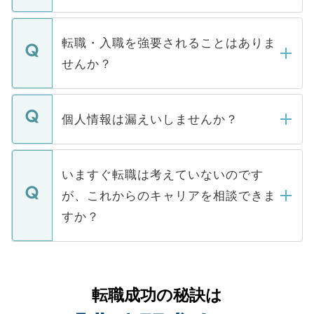
お電話にて次のステップのご案内をいたし
ます。通常、5営業日以内にはご連絡をせて
マイナビDOCTORで取り扱っている求人の
いただきますので、しばらくお待ちくださ
うち約3割は、Webサイトからご覧いただ
転職・入職を強要されることはありま
い。
けない「非公開求人」です。非公開求人は
せんか？
下記の理由によって、一般には公開してい
ません。
転職・入職を強要することは一切ありませ
ん。また、仮に応募先から内定をいただい
個人情報は漏えいしませんか？
■応募殺到を避けるため 人気のある医療機
たとしても、ご本人が納得しない限り、内
関を公にしてしまうと、応募が殺到する場
定を承諾する必要はありません。内定先へ
個人情報が漏えいすることはありませんの
合があります。 選考を効率よく行うため
の辞退の連絡はキャリアパートナーが行い
で、ご安心ください。当サイトからの登録
いますぐ転職は考えていないのです
に、医療機関が求める条件に合った人材の
ますので、ご安心ください。
などで収集したご登録者様の個人情報は、
が、これからのキャリアを相談できま
みを人材紹介会社に依頼するケースが増え
ご本人のキャリアアップおよび転職活動の
ています。
すか？
支援を目的に使用いたします。お預かりし
ているすべての個人データはご本人の許可
お気軽にご相談ください。先生専任のキャ
なく、医療機関側に開示したり、第三者に
リアパートナーが将来のご希望などをおう
提供することは一切ありません。また弊社
かがいして、現在の医療機関の状況や紹介
転職成功の秘訣は
は、個人情報の取り扱いについての厳密な
経験をまじえながら、適切なアドバイスを
管理基準を満たした事業者のみに付与され