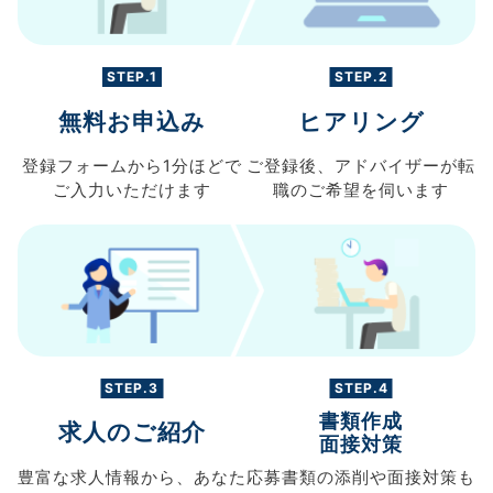
STEP.1
STEP.2
無料お申込み
ヒアリング
登録フォームから
1分ほどで
ご登録後、
アドバイザーが転
ご入力
いただけます
職の
ご希望を伺います
STEP.3
STEP.4
書類作成
求人のご紹介
面接対策
豊富な求人情報から、
あなた
応募書類の
添削や面接対策も