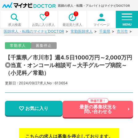
医師の求人・転職・アルバイトはマイナビDOCTOR
0
1
MENU
お気に入り求人
最近見た求人
マイページ
求人検索
医師求人・転職のマイナビDOCTOR
常勤医師求人
千葉県
市川市
【
常勤求人
募集停止
【千葉県／市川市】週4.5日1000万円～2,000万円
◎当直・オンコール相談可～大手グループ病院～
（小児科／常勤）
更新日 : 2024/09/27
求人No : 613654
最新の募集状況を
お気に入り
問い合わせる
こちらの求人は募集を停止しております。