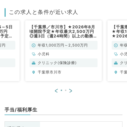
この求人と条件が近い求人
5～5日
【千葉県／市川市】★2026年8月
【千葉
0万円
頃開院予定★年収最大2,500万円
★年収1
ン予定の
◎週3日（週24時間）以上の勤務で
★20
事です！
社保完備◎大手小児特化型クリニッ
クリニ
クでの募集です！（小児科／常勤）
(小児科
万円
年収1,000万円～2,500万円
年収
小児科
小
クリニック(保険診療)
ク
千葉県市川市
千
<
>
手当/福利厚生