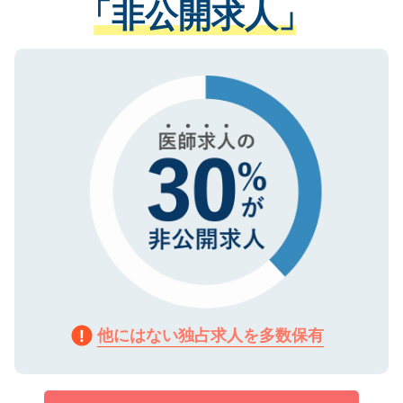
「非公開求人」
させていただきます。すぐにご転職をされ
る、プライバシーマークを取得済みです。
ない方には、長期的なサポートが可能です
ご登録いただいた個人情報は、SSL（デー
ので、まずはご登録ください。
タ暗号化）によって保護されていますの
で、機密保持に関してもご安心ください。
他にはない独占求人を多数保有