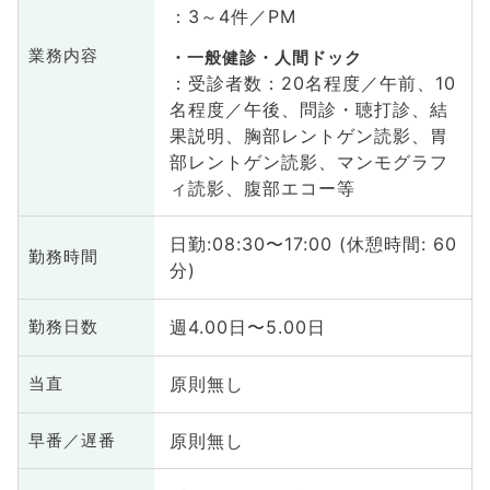
：3～4件／PM
業務内容
一般健診・人間ドック
：受診者数：20名程度／午前、10
名程度／午後、問診・聴打診、結
果説明、胸部レントゲン読影、胃
部レントゲン読影、マンモグラフ
ィ読影、腹部エコー等
日勤:08:30〜17:00 (休憩時間: 60
勤務時間
分)
週4.00日〜5.00日
勤務日数
原則無し
当直
原則無し
早番／遅番