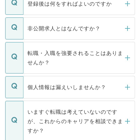
登録後は何をすればよいのですか
ご登録いただきましたら、弊社担当者がご
登録内容を確認し、その後メールもしくは
非公開求人とはなんですか？
お電話にて次のステップのご案内をいたし
ます。通常、5営業日以内にはご連絡をせて
マイナビDOCTORで取り扱っている求人の
いただきますので、しばらくお待ちくださ
うち約3割は、Webサイトからご覧いただ
転職・入職を強要されることはありま
い。
けない「非公開求人」です。非公開求人は
せんか？
下記の理由によって、一般には公開してい
ません。
転職・入職を強要することは一切ありませ
ん。また、仮に応募先から内定をいただい
個人情報は漏えいしませんか？
■応募殺到を避けるため 人気のある医療機
たとしても、ご本人が納得しない限り、内
関を公にしてしまうと、応募が殺到する場
定を承諾する必要はありません。内定先へ
個人情報が漏えいすることはありませんの
合があります。 選考を効率よく行うため
の辞退の連絡はキャリアパートナーが行い
で、ご安心ください。当サイトからの登録
いますぐ転職は考えていないのです
に、医療機関が求める条件に合った人材の
ますので、ご安心ください。
などで収集したご登録者様の個人情報は、
が、これからのキャリアを相談できま
みを人材紹介会社に依頼するケースが増え
ご本人のキャリアアップおよび転職活動の
ています。
すか？
支援を目的に使用いたします。お預かりし