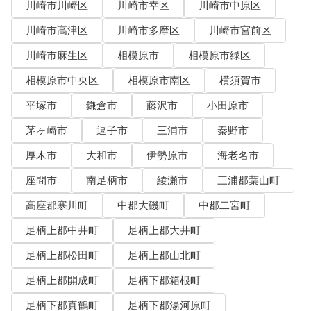
川崎市川崎区
川崎市幸区
川崎市中原区
川崎市高津区
川崎市多摩区
川崎市宮前区
川崎市麻生区
相模原市
相模原市緑区
相模原市中央区
相模原市南区
横須賀市
平塚市
鎌倉市
藤沢市
小田原市
茅ヶ崎市
逗子市
三浦市
秦野市
厚木市
大和市
伊勢原市
海老名市
座間市
南足柄市
綾瀬市
三浦郡葉山町
高座郡寒川町
中郡大磯町
中郡二宮町
足柄上郡中井町
足柄上郡大井町
足柄上郡松田町
足柄上郡山北町
足柄上郡開成町
足柄下郡箱根町
足柄下郡真鶴町
足柄下郡湯河原町