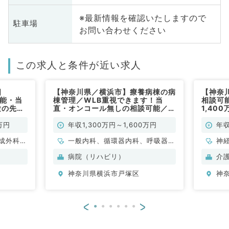
※最新情報を確認いたしますので
駐車場
お問い合わせください
この求人と条件が近い求人
日
【神奈川県／横浜市】療養病棟の病
【神奈
可能・当
棟管理／WLB重視できます！当
相談可能
験の先生
直・オンコール無しの相談可能／週
1,40
系／常
4.5日1,300万円～／病棟管理メイ
介護老
ンのお仕事です／救急指定無し（内
万円
年収1,300万円～1,600万円
年収
科系／常勤）
成外科、
一般内科、循環器内科、呼吸器内
神
、心臓血
科、消化器内科、内分泌・代謝内
科
病院（リハビリ）
介
内科、循
科、腎臓内科、老年内科
分
神奈川県横浜市戸塚区
神
消化器内
内
腎臓内
般、一般
<
>
外科