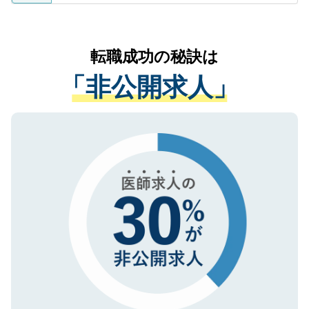
ているすべての個人データはご本人の許可
お気軽にご相談ください。先生専任のキャ
なく、医療機関側に開示したり、第三者に
リアパートナーが将来のご希望などをおう
提供することは一切ありません。また弊社
かがいして、現在の医療機関の状況や紹介
転職成功の秘訣は
は、個人情報の取り扱いについての厳密な
経験をまじえながら、適切なアドバイスを
管理基準を満たした事業者のみに付与され
「非公開求人」
させていただきます。すぐにご転職をされ
る、プライバシーマークを取得済みです。
ない方には、長期的なサポートが可能です
ご登録いただいた個人情報は、SSL（デー
ので、まずはご登録ください。
タ暗号化）によって保護されていますの
で、機密保持に関してもご安心ください。