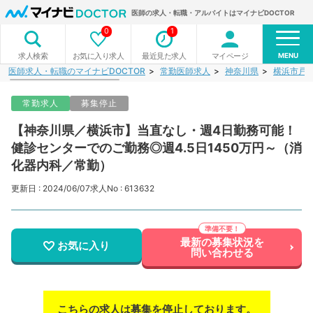
医師の求人・転職・アルバイトはマイナビDOCTOR
0
1
MENU
お気に入り求人
最近見た求人
マイページ
求人検索
医師求人・転職のマイナビDOCTOR
常勤医師求人
神奈川県
横浜市戸
常勤求人
募集停止
【神奈川県／横浜市】当直なし・週4日勤務可能！
健診センターでのご勤務◎週4.5日1450万円～（消
化器内科／常勤）
更新日 : 2024/06/07
求人No : 613632
最新の募集状況を
お気に入り
問い合わせる
こちらの求人は募集を停止しております。