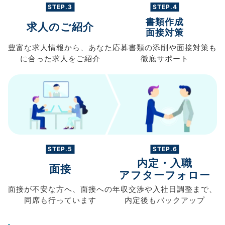
STEP.3
STEP.4
書類作成
求人のご紹介
面接対策
豊富な求人情報から、
あなた
応募書類の
添削や面接対策も
に合った求人を
ご紹介
徹底サポート
STEP.5
STEP.6
内定・入職
面接
アフターフォロー
面接が不安な方へ、
面接への
年収交渉や
入社日調整まで、
同席も
行っています
内定後もバックアップ