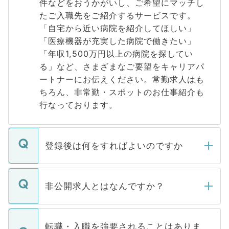
件などをおうかがいし、ご希望にマッチし
たご入職先をご紹介するサービスです。
「自宅から近い病院を紹介してほしい」
「医療機器が充実した病院で働きたい」
「年収1,500万円以上の病院を探してい
る」など、さまざまなご要望をキャリアパ
ートナーにお伝えください。常勤求人はも
ちろん、非常勤・スポットのお仕事紹介も
行なっております。
登録後は何をすればよいのですか
ご登録いただきましたら、弊社担当者がご
登録内容を確認し、その後メールもしくは
非公開求人とはなんですか？
お電話にて次のステップのご案内をいたし
ます。通常、5営業日以内にはご連絡をせて
マイナビDOCTORで取り扱っている求人の
いただきますので、しばらくお待ちくださ
うち約3割は、Webサイトからご覧いただ
転職・入職を強要されることはありま