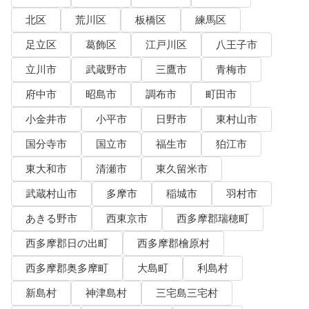
北区
荒川区
板橋区
練馬区
足立区
葛飾区
江戸川区
八王子市
立川市
武蔵野市
三鷹市
青梅市
府中市
昭島市
調布市
町田市
小金井市
小平市
日野市
東村山市
国分寺市
国立市
福生市
狛江市
東大和市
清瀬市
東久留米市
武蔵村山市
多摩市
稲城市
羽村市
あきる野市
西東京市
西多摩郡瑞穂町
西多摩郡日の出町
西多摩郡檜原村
西多摩郡奥多摩町
大島町
利島村
新島村
神津島村
三宅島三宅村