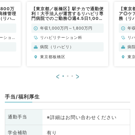
800万
【東京都／板橋区】駅チカで通勤便
【東京
病棟管理
利！大手法人が運営するリハビリ専
ア◎ケ
（リハビ
門病院でのご勤務◎週4.5日1,000
務（リ
科／常
万円～相談可（リハビリテーション
科／常勤）
年収1,000万円～1,800万円
年収
ーション
リハビリテーション科
リ
病院（リハビリ）
病
東京都板橋区
東
<
>
手当/福利厚生
※詳細はお問い合わせください
通勤手当
有り
学会補助