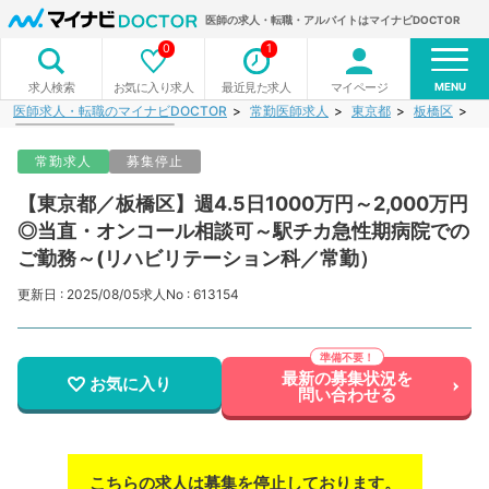
医師の求人・転職・アルバイトはマイナビDOCTOR
0
1
MENU
お気に入り求人
最近見た求人
マイページ
求人検索
医師求人・転職のマイナビDOCTOR
常勤医師求人
東京都
板橋区
【
常勤求人
募集停止
【東京都／板橋区】週4.5日1000万円～2,000万円
◎当直・オンコール相談可～駅チカ急性期病院での
ご勤務～(リハビリテーション科／常勤）
更新日 : 2025/08/05
求人No : 613154
最新の募集状況を
お気に入り
問い合わせる
こちらの求人は募集を停止しております。