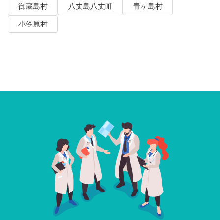
御蔵島村
八丈島八丈町
青ヶ島村
小笠原村