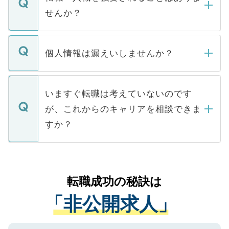
い。
けない「非公開求人」です。非公開求人は
せんか？
下記の理由によって、一般には公開してい
ません。
転職・入職を強要することは一切ありませ
ん。また、仮に応募先から内定をいただい
個人情報は漏えいしませんか？
■応募殺到を避けるため 人気のある医療機
たとしても、ご本人が納得しない限り、内
関を公にしてしまうと、応募が殺到する場
定を承諾する必要はありません。内定先へ
個人情報が漏えいすることはありませんの
合があります。 選考を効率よく行うため
の辞退の連絡はキャリアパートナーが行い
で、ご安心ください。当サイトからの登録
いますぐ転職は考えていないのです
に、医療機関が求める条件に合った人材の
ますので、ご安心ください。
などで収集したご登録者様の個人情報は、
が、これからのキャリアを相談できま
みを人材紹介会社に依頼するケースが増え
ご本人のキャリアアップおよび転職活動の
ています。
すか？
支援を目的に使用いたします。お預かりし
ているすべての個人データはご本人の許可
お気軽にご相談ください。先生専任のキャ
なく、医療機関側に開示したり、第三者に
リアパートナーが将来のご希望などをおう
提供することは一切ありません。また弊社
かがいして、現在の医療機関の状況や紹介
転職成功の秘訣は
は、個人情報の取り扱いについての厳密な
経験をまじえながら、適切なアドバイスを
管理基準を満たした事業者のみに付与され
「非公開求人」
させていただきます。すぐにご転職をされ
る、プライバシーマークを取得済みです。
ない方には、長期的なサポートが可能です
ご登録いただいた個人情報は、SSL（デー
ので、まずはご登録ください。