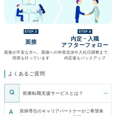
STEP.5
STEP.6
内定・入職
面接
アフターフォロー
面接が不安な方へ、
面接への
年収交渉や
入社日調整まで、
同席も
行っています
内定後もバックアップ
よくあるご質問
医療転職支援サービスとは？
医師専任のキャリアパートナーがご希望条