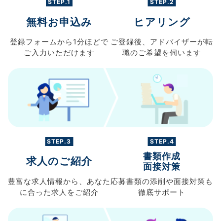
STEP.1
STEP.2
無料お申込み
ヒアリング
登録フォームから
1分ほどで
ご登録後、
アドバイザーが転
ご入力
いただけます
職の
ご希望を伺います
STEP.3
STEP.4
書類作成
求人のご紹介
面接対策
豊富な求人情報から、
あなた
応募書類の
添削や面接対策も
に合った求人を
ご紹介
徹底サポート