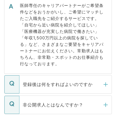
医師専任のキャリアパートナーがご希望条
件などをおうかがいし、ご希望にマッチし
たご入職先をご紹介するサービスです。
「自宅から近い病院を紹介してほしい」
「医療機器が充実した病院で働きたい」
「年収1,500万円以上の病院を探してい
る」など、さまざまなご要望をキャリアパ
ートナーにお伝えください。常勤求人はも
ちろん、非常勤・スポットのお仕事紹介も
行なっております。
登録後は何をすればよいのですか
ご登録いただきましたら、弊社担当者がご
登録内容を確認し、その後メールもしくは
非公開求人とはなんですか？
お電話にて次のステップのご案内をいたし