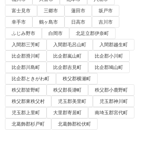
富士見市
三郷市
蓮田市
坂戸市
幸手市
鶴ヶ島市
日高市
吉川市
ふじみ野市
白岡市
北足立郡伊奈町
入間郡三芳町
入間郡毛呂山町
入間郡越生町
比企郡滑川町
比企郡嵐山町
比企郡小川町
比企郡川島町
比企郡吉見町
比企郡鳩山町
比企郡ときがわ町
秩父郡横瀬町
秩父郡皆野町
秩父郡長瀞町
秩父郡小鹿野町
秩父郡東秩父村
児玉郡美里町
児玉郡神川町
児玉郡上里町
大里郡寄居町
南埼玉郡宮代町
北葛飾郡杉戸町
北葛飾郡松伏町