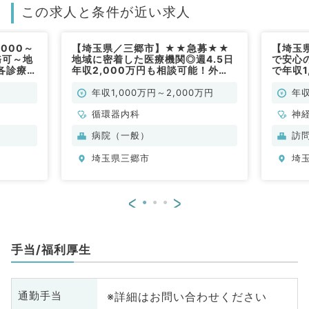
この求人と条件が近い求人
000～
【埼玉県／三郷市】★★急募★★
【埼玉
務可～地
地域に密着した医療機関◎週4.5日
で安心
各診療科
年収2,000万円も相談可能！外
で年収1
科／常
来・病棟・救急・心カテをお任せ！
療未経
当直なしも相談可能です（循環器内
♪（内
年収1,000万円～2,000万円
年収
科／常勤）
循環器内科
神
科
病院（一般）
訪
分
埼玉県三郷市
埼
内
<
>
手当/福利厚生
※詳細はお問い合わせください
通勤手当