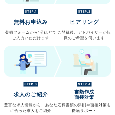
STEP.1
STEP.2
無料お申込み
ヒアリング
登録フォームから
1分ほどで
ご登録後、
アドバイザーが転
ご入力
いただけます
職の
ご希望を伺います
STEP.3
STEP.4
書類作成
求人のご紹介
面接対策
豊富な求人情報から、
あなた
応募書類の
添削や面接対策も
に合った求人を
ご紹介
徹底サポート