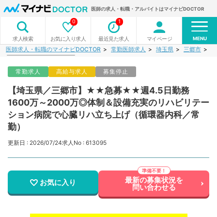
医師の求人・転職・アルバイトはマイナビDOCTOR
0
1
MENU
お気に入り求人
最近見た求人
マイページ
求人検索
医師求人・転職のマイナビDOCTOR
常勤医師求人
埼玉県
三郷市
【
常勤求人
高給与求人
募集停止
【埼玉県／三郷市】★★急募★★週4.5日勤務
1600万～2000万◎体制＆設備充実のリハビリテー
ション病院で心臓リハ立ち上げ（循環器内科／常
勤）
更新日 : 2026/07/24
求人No : 613095
最新の募集状況を
お気に入り
問い合わせる