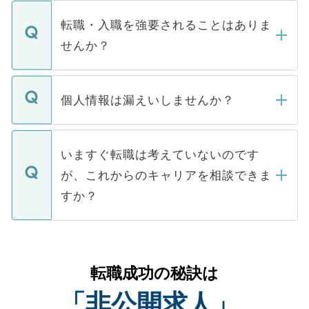
ます。通常、5営業日以内にはご連絡をせて
マイナビDOCTORで取り扱っている求人の
いただきますので、しばらくお待ちくださ
うち約3割は、Webサイトからご覧いただ
転職・入職を強要されることはありま
い。
けない「非公開求人」です。非公開求人は
せんか？
下記の理由によって、一般には公開してい
ません。
転職・入職を強要することは一切ありませ
ん。また、仮に応募先から内定をいただい
個人情報は漏えいしませんか？
■応募殺到を避けるため 人気のある医療機
たとしても、ご本人が納得しない限り、内
関を公にしてしまうと、応募が殺到する場
定を承諾する必要はありません。内定先へ
個人情報が漏えいすることはありませんの
合があります。 選考を効率よく行うため
の辞退の連絡はキャリアパートナーが行い
で、ご安心ください。当サイトからの登録
いますぐ転職は考えていないのです
に、医療機関が求める条件に合った人材の
ますので、ご安心ください。
などで収集したご登録者様の個人情報は、
が、これからのキャリアを相談できま
みを人材紹介会社に依頼するケースが増え
ご本人のキャリアアップおよび転職活動の
ています。
すか？
支援を目的に使用いたします。お預かりし
ているすべての個人データはご本人の許可
お気軽にご相談ください。先生専任のキャ
なく、医療機関側に開示したり、第三者に
リアパートナーが将来のご希望などをおう
提供することは一切ありません。また弊社
かがいして、現在の医療機関の状況や紹介
転職成功の秘訣は
は、個人情報の取り扱いについての厳密な
経験をまじえながら、適切なアドバイスを
管理基準を満たした事業者のみに付与され
「非公開求人」
させていただきます。すぐにご転職をされ
る、プライバシーマークを取得済みです。