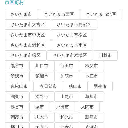
市区町村
さいたま市
さいたま市西区
さいたま市北区
さいたま市大宮区
さいたま市見沼区
さいたま市中央区
さいたま市桜区
さいたま市浦和区
さいたま市南区
さいたま市緑区
さいたま市岩槻区
川越市
熊谷市
川口市
行田市
秩父市
所沢市
飯能市
加須市
本庄市
東松山市
春日部市
狭山市
羽生市
鴻巣市
深谷市
上尾市
草加市
越谷市
蕨市
戸田市
入間市
朝霞市
志木市
和光市
新座市
桶川市
久喜市
北本市
八潮市