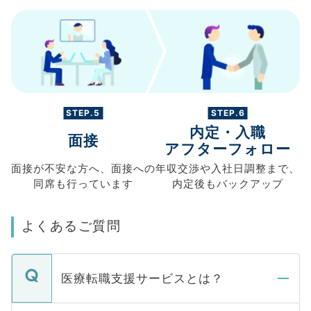
STEP.5
STEP.6
内定・入職
面接
アフターフォロー
面接が不安な方へ、
面接への
年収交渉や
入社日調整まで、
同席も
行っています
内定後もバックアップ
よくあるご質問
医療転職支援サービスとは？