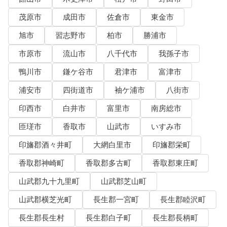
茂原市
成田市
佐倉市
東金市
旭市
習志野市
柏市
勝浦市
市原市
流山市
八千代市
我孫子市
鴨川市
鎌ケ谷市
君津市
富津市
浦安市
四街道市
袖ケ浦市
八街市
印西市
白井市
富里市
南房総市
匝瑳市
香取市
山武市
いすみ市
印旛郡酒々井町
大網白里市
印旛郡栄町
香取郡神崎町
香取郡多古町
香取郡東庄町
山武郡九十九里町
山武郡芝山町
山武郡横芝光町
長生郡一宮町
長生郡睦沢町
長生郡長生村
長生郡白子町
長生郡長柄町