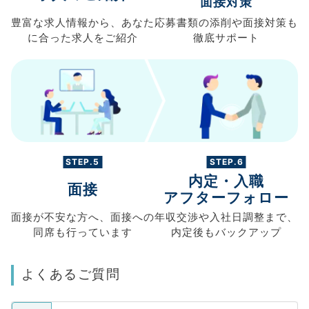
面接対策
豊富な求人情報から、
あなた
応募書類の
添削や面接対策も
に合った求人を
ご紹介
徹底サポート
STEP.5
STEP.6
内定・入職
面接
アフターフォロー
面接が不安な方へ、
面接への
年収交渉や
入社日調整まで、
同席も
行っています
内定後もバックアップ
よくあるご質問