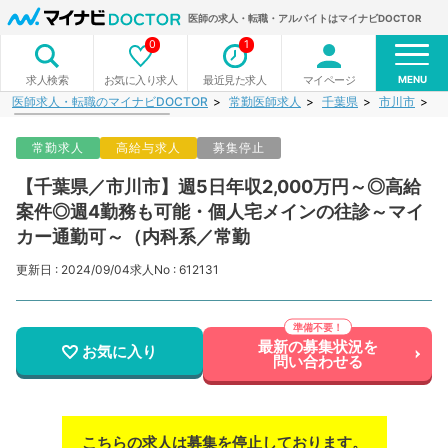
医師の求人・転職・アルバイトはマイナビDOCTOR
0
1
MENU
お気に入り求人
最近見た求人
マイページ
求人検索
医師求人・転職のマイナビDOCTOR
常勤医師求人
千葉県
市川市
【
常勤求人
高給与求人
募集停止
【千葉県／市川市】週5日年収2,000万円～◎高給
案件◎週4勤務も可能・個人宅メインの往診～マイ
カー通勤可～（内科系／常勤
更新日 : 2024/09/04
求人No : 612131
最新の募集状況を
お気に入り
問い合わせる
こちらの求人は募集を停止しております。