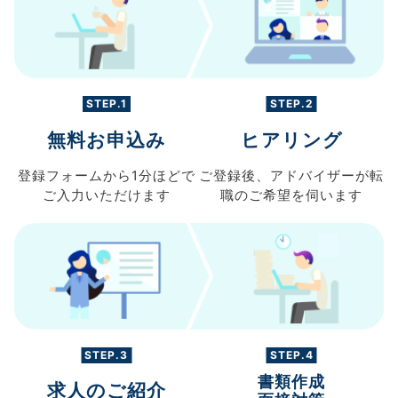
STEP.1
STEP.2
無料お申込み
ヒアリング
登録フォームから
1分ほどで
ご登録後、
アドバイザーが転
ご入力
いただけます
職の
ご希望を伺います
STEP.3
STEP.4
書類作成
求人のご紹介