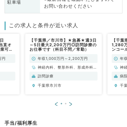
駐車場
お問い合わせください
この求人と条件が近い求人
日
【千葉県／市川市】★急募★週3日
【千葉
☆当直オ
～5日最大2,200万円◎訪問診療の
1,28
終業可◎
お仕事です（科目不問／常勤）
ンコー
事です
病棟管
（神経
万円
年収1,000万円～2,200万円
年収
神経内科、整形外科、形成外科、
神
脳神経外科、呼吸器外科、心臓血
訪問診療
病
管外科、泌尿器科、一般内科、循
千葉県市川市
千
環器内科、呼吸器内科、消化器内
科、内分泌・代謝内科、腎臓内
科、老年内科、血液内科、外科系
<
>
全般、一般外科、消化器外科、乳
腺外科、膠原病科、大腸・肛門外
科
手当/福利厚生