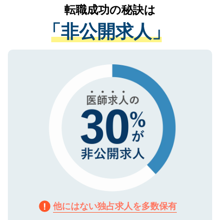
かがいして、現在の医療機関の状況や紹介
転職成功の秘訣は
は、個人情報の取り扱いについての厳密な
経験をまじえながら、適切なアドバイスを
管理基準を満たした事業者のみに付与され
「非公開求人」
させていただきます。すぐにご転職をされ
る、プライバシーマークを取得済みです。
ない方には、長期的なサポートが可能です
ご登録いただいた個人情報は、SSL（デー
ので、まずはご登録ください。
タ暗号化）によって保護されていますの
で、機密保持に関してもご安心ください。
他にはない独占求人を多数保有