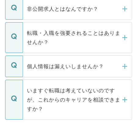
登録内容を確認し、その後メールもしくは
非公開求人とはなんですか？
お電話にて次のステップのご案内をいたし
ます。通常、5営業日以内にはご連絡をせて
マイナビDOCTORで取り扱っている求人の
いただきますので、しばらくお待ちくださ
うち約3割は、Webサイトからご覧いただ
転職・入職を強要されることはありま
い。
けない「非公開求人」です。非公開求人は
せんか？
下記の理由によって、一般には公開してい
ません。
転職・入職を強要することは一切ありませ
ん。また、仮に応募先から内定をいただい
個人情報は漏えいしませんか？
■応募殺到を避けるため 人気のある医療機
たとしても、ご本人が納得しない限り、内
関を公にしてしまうと、応募が殺到する場
定を承諾する必要はありません。内定先へ
個人情報が漏えいすることはありませんの
合があります。 選考を効率よく行うため
の辞退の連絡はキャリアパートナーが行い
で、ご安心ください。当サイトからの登録
いますぐ転職は考えていないのです
に、医療機関が求める条件に合った人材の
ますので、ご安心ください。
などで収集したご登録者様の個人情報は、
が、これからのキャリアを相談できま
みを人材紹介会社に依頼するケースが増え
ご本人のキャリアアップおよび転職活動の
ています。
すか？
支援を目的に使用いたします。お預かりし
ているすべての個人データはご本人の許可
お気軽にご相談ください。先生専任のキャ
なく、医療機関側に開示したり、第三者に
リアパートナーが将来のご希望などをおう
提供することは一切ありません。また弊社