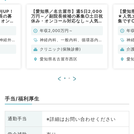
与UP！
【愛知県／名古屋市】週5日2,000
【愛知
長の募
万円～／副院長候補の募集◎土日祝
★人気
～オンコ
休み・オンコール対応なし～人気エ
集です◎
／常勤）
リアでの施設往診のご勤務です～
ール出
（内科系／常勤）
年収2,000万円～
年収
神経外
神経内科、一般内科、循環器内
神
管外科、
科、呼吸器内科、消化器内科、内
科
クリニック(保険診療)
介
環器内
分泌・代謝内科、腎臓内科、老年
泌
愛知県名古屋市西区
愛
内科、内
内科
科
科、老年
分
全般、一
内
<
>
腺外科、
般
膠
手当/福利厚生
※詳細はお問い合わせください
通勤手当