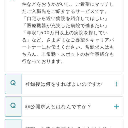
件などをおうかがいし、ご希望にマッチし
たご入職先をご紹介するサービスです。
「自宅から近い病院を紹介してほしい」
「医療機器が充実した病院で働きたい」
「年収1,500万円以上の病院を探してい
る」など、さまざまなご要望をキャリアパ
ートナーにお伝えください。常勤求人はも
ちろん、非常勤・スポットのお仕事紹介も
行なっております。
登録後は何をすればよいのですか
ご登録いただきましたら、弊社担当者がご
登録内容を確認し、その後メールもしくは
非公開求人とはなんですか？
お電話にて次のステップのご案内をいたし
ます。通常、5営業日以内にはご連絡をせて
マイナビDOCTORで取り扱っている求人の
いただきますので、しばらくお待ちくださ
うち約3割は、Webサイトからご覧いただ