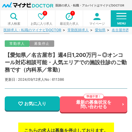
医師の求人・転職・アルバイトはマイナビDOCTOR
0
1
MENU
お気に入り求人
最近見た求人
マイページ
求人検索
医師求人・転職のマイナビDOCTOR
常勤医師求人
愛知県
名古屋市西
常勤求人
募集停止
【愛知県／名古屋市】週4日1,200万円～◎オンコ
ール対応相談可能・人気エリアでの施設往診のご勤
務です（内科系／常勤）
更新日 : 2024/09/12
求人No : 611386
最新の募集状況を
お気に入り
問い合わせる
こちらの求人は募集を停止しております。