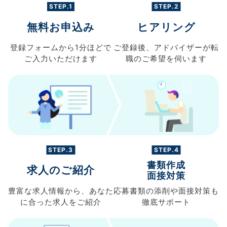
STEP.1
STEP.2
無料お申込み
ヒアリング
登録フォームから
1分ほどで
ご登録後、
アドバイザーが転
ご入力
いただけます
職の
ご希望を伺います
STEP.3
STEP.4
書類作成
求人のご紹介
面接対策
豊富な求人情報から、
あなた
応募書類の
添削や面接対策も
に合った求人を
ご紹介
徹底サポート