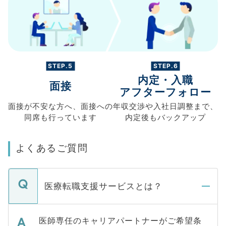
STEP.5
STEP.6
内定・入職
面接
アフターフォロー
面接が不安な方へ、
面接への
年収交渉や
入社日調整まで、
同席も
行っています
内定後もバックアップ
よくあるご質問
医療転職支援サービスとは？
医師専任のキャリアパートナーがご希望条