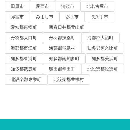
田原市
愛西市
清須市
北名古屋市
弥富市
みよし市
あま市
長久手市
愛知郡東郷町
西春日井郡豊山町
丹羽郡大口町
丹羽郡扶桑町
海部郡大治町
海部郡蟹江町
海部郡飛島村
知多郡阿久比町
知多郡東浦町
知多郡南知多町
知多郡美浜町
知多郡武豊町
額田郡幸田町
北設楽郡設楽町
北設楽郡東栄町
北設楽郡豊根村