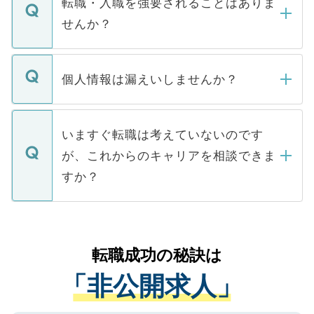
転職・入職を強要されることはありま
い。
けない「非公開求人」です。非公開求人は
せんか？
下記の理由によって、一般には公開してい
ません。
転職・入職を強要することは一切ありませ
ん。また、仮に応募先から内定をいただい
個人情報は漏えいしませんか？
■応募殺到を避けるため 人気のある医療機
たとしても、ご本人が納得しない限り、内
関を公にしてしまうと、応募が殺到する場
定を承諾する必要はありません。内定先へ
個人情報が漏えいすることはありませんの
合があります。 選考を効率よく行うため
の辞退の連絡はキャリアパートナーが行い
で、ご安心ください。当サイトからの登録
いますぐ転職は考えていないのです
に、医療機関が求める条件に合った人材の
ますので、ご安心ください。
などで収集したご登録者様の個人情報は、
が、これからのキャリアを相談できま
みを人材紹介会社に依頼するケースが増え
ご本人のキャリアアップおよび転職活動の
ています。
すか？
支援を目的に使用いたします。お預かりし
ているすべての個人データはご本人の許可
お気軽にご相談ください。先生専任のキャ
なく、医療機関側に開示したり、第三者に
リアパートナーが将来のご希望などをおう
提供することは一切ありません。また弊社
かがいして、現在の医療機関の状況や紹介
転職成功の秘訣は
は、個人情報の取り扱いについての厳密な
経験をまじえながら、適切なアドバイスを
管理基準を満たした事業者のみに付与され
「非公開求人」
させていただきます。すぐにご転職をされ
る、プライバシーマークを取得済みです。
ない方には、長期的なサポートが可能です
ご登録いただいた個人情報は、SSL（デー