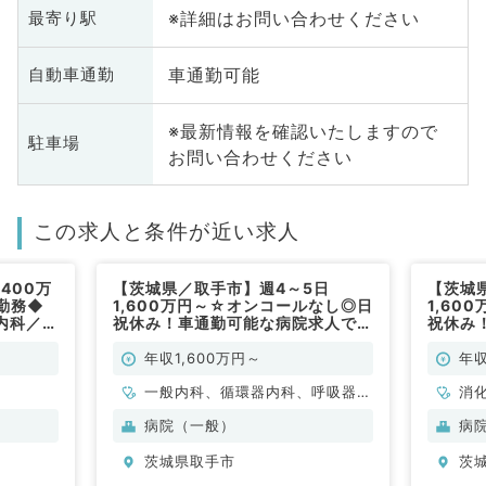
※詳細はお問い合わせください
最寄り駅
車通勤可能
自動車通勤
※最新情報を確認いたしますので
駐車場
お問い合わせください
この求人と条件が近い求人
400万
【茨城県／取手市】週4～5日
【茨城
勤務◆
1,600万円～☆オンコールなし◎日
1,60
内科／常
祝休み！車通勤可能な病院求人です
祝休み
（総合内科／常勤）
（消化
年収1,600万円～
年収
一般内科、循環器内科、呼吸器内
消
科、消化器内科、内分泌・代謝内
病院（一般）
病
科
茨城県取手市
茨