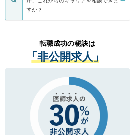
が、これからのキャリアを相談できま
みを人材紹介会社に依頼するケースが増え
ご本人のキャリアアップおよび転職活動の
ています。
すか？
支援を目的に使用いたします。お預かりし
ているすべての個人データはご本人の許可
お気軽にご相談ください。先生専任のキャ
なく、医療機関側に開示したり、第三者に
リアパートナーが将来のご希望などをおう
提供することは一切ありません。また弊社
かがいして、現在の医療機関の状況や紹介
転職成功の秘訣は
は、個人情報の取り扱いについての厳密な
経験をまじえながら、適切なアドバイスを
管理基準を満たした事業者のみに付与され
「非公開求人」
させていただきます。すぐにご転職をされ
る、プライバシーマークを取得済みです。
ない方には、長期的なサポートが可能です
ご登録いただいた個人情報は、SSL（デー
ので、まずはご登録ください。
タ暗号化）によって保護されていますの
で、機密保持に関してもご安心ください。