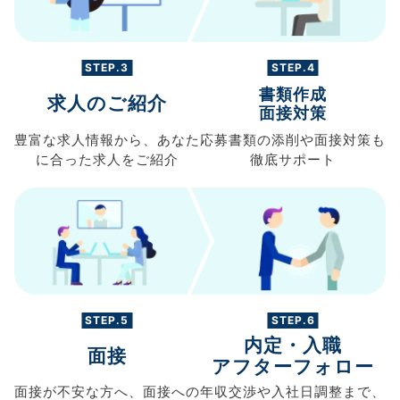
STEP.3
STEP.4
書類作成
求人のご紹介
面接対策
豊富な求人情報から、
あなた
応募書類の
添削や面接対策も
に合った求人を
ご紹介
徹底サポート
STEP.5
STEP.6
内定・入職
面接
アフターフォロー
面接が不安な方へ、
面接への
年収交渉や
入社日調整まで、