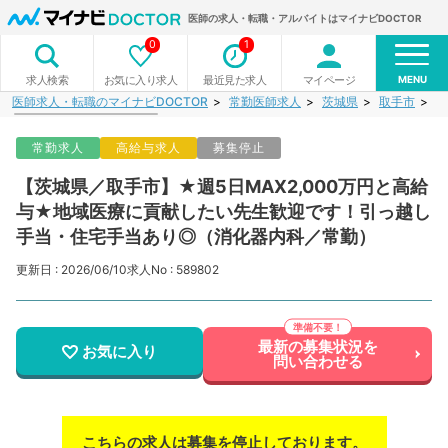
医師の求人・転職・アルバイトはマイナビDOCTOR
0
1
MENU
お気に入り求人
最近見た求人
マイページ
求人検索
医師求人・転職のマイナビDOCTOR
常勤医師求人
茨城県
取手市
【
常勤求人
高給与求人
募集停止
【茨城県／取手市】★週5日MAX2,000万円と高給
与★地域医療に貢献したい先生歓迎です！引っ越し
手当・住宅手当あり◎（消化器内科／常勤）
更新日 : 2026/06/10
求人No : 589802
最新の募集状況を
お気に入り
問い合わせる
こちらの求人は募集を停止しております。