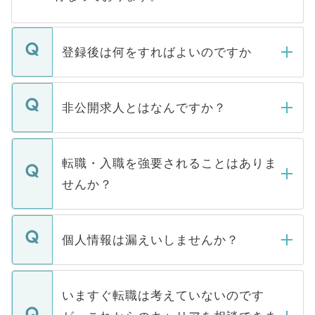
登録後は何をすればよいのですか
ご登録いただきましたら、弊社担当者がご
登録内容を確認し、その後メールもしくは
非公開求人とはなんですか？
お電話にて次のステップのご案内をいたし
ます。通常、5営業日以内にはご連絡をせて
マイナビDOCTORで取り扱っている求人の
いただきますので、しばらくお待ちくださ
うち約3割は、Webサイトからご覧いただ
転職・入職を強要されることはありま
い。
けない「非公開求人」です。非公開求人は
せんか？
下記の理由によって、一般には公開してい
ません。
転職・入職を強要することは一切ありませ
ん。また、仮に応募先から内定をいただい
個人情報は漏えいしませんか？
■応募殺到を避けるため 人気のある医療機
たとしても、ご本人が納得しない限り、内
関を公にしてしまうと、応募が殺到する場
定を承諾する必要はありません。内定先へ
個人情報が漏えいすることはありませんの
合があります。 選考を効率よく行うため
の辞退の連絡はキャリアパートナーが行い
で、ご安心ください。当サイトからの登録
いますぐ転職は考えていないのです
に、医療機関が求める条件に合った人材の
ますので、ご安心ください。
などで収集したご登録者様の個人情報は、