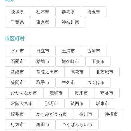
茨城県
栃木県
群馬県
埼玉県
千葉県
東京都
神奈川県
市区町村
水戸市
日立市
土浦市
古河市
石岡市
結城市
龍ケ崎市
下妻市
常総市
常陸太田市
高萩市
北茨城市
笠間市
取手市
牛久市
つくば市
ひたちなか市
鹿嶋市
潮来市
守谷市
常陸大宮市
那珂市
筑西市
坂東市
稲敷市
かすみがうら市
桜川市
神栖市
行方市
鉾田市
つくばみらい市