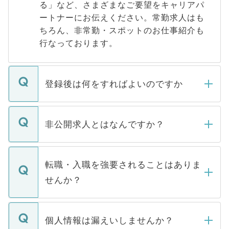
る」など、さまざまなご要望をキャリアパ
ートナーにお伝えください。常勤求人はも
ちろん、非常勤・スポットのお仕事紹介も
行なっております。
登録後は何をすればよいのですか
ご登録いただきましたら、弊社担当者がご
登録内容を確認し、その後メールもしくは
非公開求人とはなんですか？
お電話にて次のステップのご案内をいたし
ます。通常、5営業日以内にはご連絡をせて
マイナビDOCTORで取り扱っている求人の
いただきますので、しばらくお待ちくださ
うち約3割は、Webサイトからご覧いただ
転職・入職を強要されることはありま
い。
けない「非公開求人」です。非公開求人は
せんか？
下記の理由によって、一般には公開してい
ません。
転職・入職を強要することは一切ありませ
ん。また、仮に応募先から内定をいただい
個人情報は漏えいしませんか？
■応募殺到を避けるため 人気のある医療機