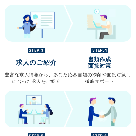
STEP.3
STEP.4
書類作成
求人のご紹介
面接対策
豊富な求人情報から、
あなた
応募書類の
添削や面接対策も
に合った求人を
ご紹介
徹底サポート
STEP.5
STEP.6