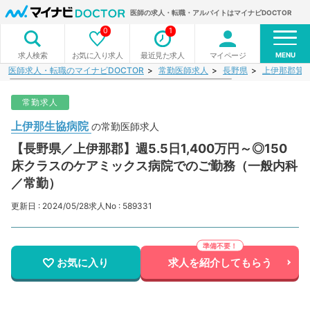
医師の求人・転職・アルバイトはマイナビDOCTOR
0
1
MENU
お気に入り求人
最近見た求人
マイページ
求人検索
医師求人・転職のマイナビDOCTOR
常勤医師求人
長野県
上伊那郡箕
常勤求人
上伊那生協病院
の常勤医師求人
【長野県／上伊那郡】週5.5日1,400万円～◎150
床クラスのケアミックス病院でのご勤務（一般内科
／常勤）
更新日 : 2024/05/28
求人No : 589331
お気に入り
求人を紹介してもらう