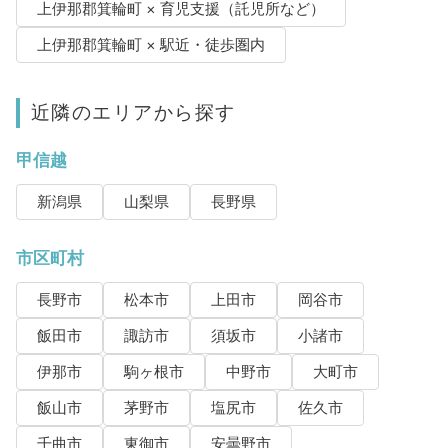
上伊那郡箕輪町 × 育児支援（託児所など）
上伊那郡箕輪町 × 駅近・徒歩圏内
近隣のエリアから探す
甲信越
新潟県
山梨県
長野県
市区町村
長野市
松本市
上田市
岡谷市
飯田市
諏訪市
須坂市
小諸市
伊那市
駒ヶ根市
中野市
大町市
飯山市
茅野市
塩尻市
佐久市
千曲市
東御市
安曇野市