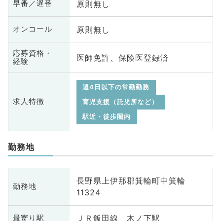
原則無し
早番／遅番
原則無し
オンコール
応募資格・
医師免許、保険医登録済
経験
週4日以下の常勤勤務
求人特徴
育児支援（託児所など）
駅近・徒歩圏内
勤務地
長野県上伊那郡箕輪町中箕輪
勤務地
11324
ＪＲ飯田線 木ノ下駅
最寄り駅