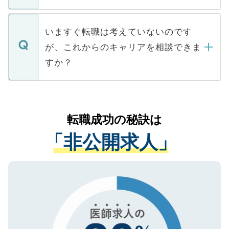
たとしても、ご本人が納得しない限り、内
関を公にしてしまうと、応募が殺到する場
定を承諾する必要はありません。内定先へ
個人情報が漏えいすることはありませんの
合があります。 選考を効率よく行うため
の辞退の連絡はキャリアパートナーが行い
で、ご安心ください。当サイトからの登録
いますぐ転職は考えていないのです
に、医療機関が求める条件に合った人材の
ますので、ご安心ください。
などで収集したご登録者様の個人情報は、
が、これからのキャリアを相談できま
みを人材紹介会社に依頼するケースが増え
ご本人のキャリアアップおよび転職活動の
ています。
すか？
支援を目的に使用いたします。お預かりし
ているすべての個人データはご本人の許可
お気軽にご相談ください。先生専任のキャ
なく、医療機関側に開示したり、第三者に
リアパートナーが将来のご希望などをおう
提供することは一切ありません。また弊社
かがいして、現在の医療機関の状況や紹介
転職成功の秘訣は
は、個人情報の取り扱いについての厳密な
経験をまじえながら、適切なアドバイスを
管理基準を満たした事業者のみに付与され
「非公開求人」
させていただきます。すぐにご転職をされ
る、プライバシーマークを取得済みです。
ない方には、長期的なサポートが可能です
ご登録いただいた個人情報は、SSL（デー
ので、まずはご登録ください。
タ暗号化）によって保護されていますの
で、機密保持に関してもご安心ください。