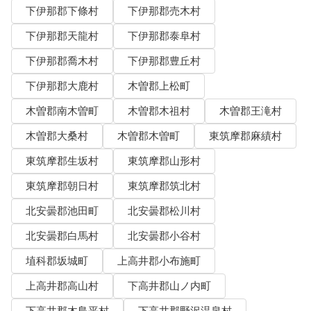
下伊那郡下條村
下伊那郡売木村
下伊那郡天龍村
下伊那郡泰阜村
下伊那郡喬木村
下伊那郡豊丘村
下伊那郡大鹿村
木曽郡上松町
木曽郡南木曽町
木曽郡木祖村
木曽郡王滝村
木曽郡大桑村
木曽郡木曽町
東筑摩郡麻績村
東筑摩郡生坂村
東筑摩郡山形村
東筑摩郡朝日村
東筑摩郡筑北村
北安曇郡池田町
北安曇郡松川村
北安曇郡白馬村
北安曇郡小谷村
埴科郡坂城町
上高井郡小布施町
上高井郡高山村
下高井郡山ノ内町
下高井郡木島平村
下高井郡野沢温泉村