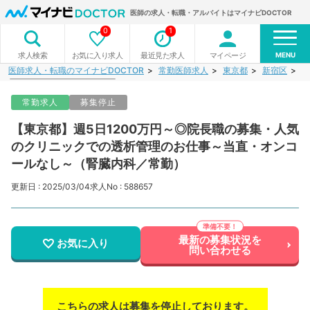
医師の求人・転職・アルバイトはマイナビDOCTOR
0
1
MENU
お気に入り求人
最近見た求人
マイページ
求人検索
医師求人・転職のマイナビDOCTOR
常勤医師求人
東京都
新宿区
【
常勤求人
募集停止
【東京都】週5日1200万円～◎院長職の募集・人気
のクリニックでの透析管理のお仕事～当直・オンコ
ールなし～（腎臓内科／常勤）
更新日 : 2025/03/04
求人No : 588657
最新の募集状況を
お気に入り
問い合わせる
こちらの求人は募集を停止しております。