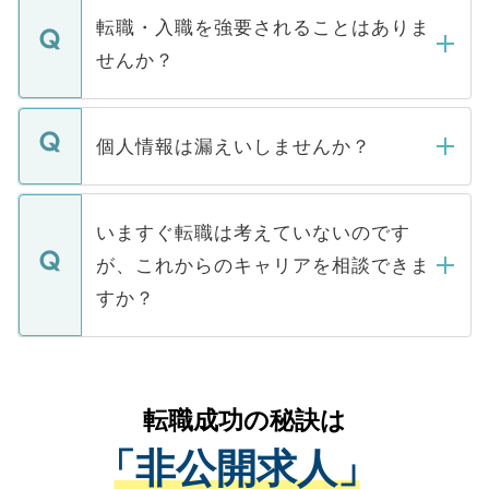
いただきますので、しばらくお待ちくださ
うち約3割は、Webサイトからご覧いただ
転職・入職を強要されることはありま
い。
けない「非公開求人」です。非公開求人は
せんか？
下記の理由によって、一般には公開してい
ません。
転職・入職を強要することは一切ありませ
ん。また、仮に応募先から内定をいただい
個人情報は漏えいしませんか？
■応募殺到を避けるため 人気のある医療機
たとしても、ご本人が納得しない限り、内
関を公にしてしまうと、応募が殺到する場
定を承諾する必要はありません。内定先へ
個人情報が漏えいすることはありませんの
合があります。 選考を効率よく行うため
の辞退の連絡はキャリアパートナーが行い
で、ご安心ください。当サイトからの登録
いますぐ転職は考えていないのです
に、医療機関が求める条件に合った人材の
ますので、ご安心ください。
などで収集したご登録者様の個人情報は、
が、これからのキャリアを相談できま
みを人材紹介会社に依頼するケースが増え
ご本人のキャリアアップおよび転職活動の
ています。
すか？
支援を目的に使用いたします。お預かりし
ているすべての個人データはご本人の許可
お気軽にご相談ください。先生専任のキャ
なく、医療機関側に開示したり、第三者に
リアパートナーが将来のご希望などをおう
提供することは一切ありません。また弊社
かがいして、現在の医療機関の状況や紹介
転職成功の秘訣は
は、個人情報の取り扱いについての厳密な
経験をまじえながら、適切なアドバイスを
管理基準を満たした事業者のみに付与され
「非公開求人」
させていただきます。すぐにご転職をされ
る、プライバシーマークを取得済みです。
ない方には、長期的なサポートが可能です