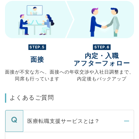
STEP.5
STEP.6
内定・入職
面接
アフターフォロー
面接が不安な方へ、
面接への
年収交渉や
入社日調整まで、
同席も
行っています
内定後もバックアップ
よくあるご質問
医療転職支援サービスとは？