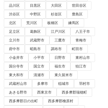
品川区
目黒区
大田区
世田谷区
渋谷区
中野区
杉並区
豊島区
北区
荒川区
板橋区
練馬区
足立区
葛飾区
江戸川区
八王子市
立川市
武蔵野市
三鷹市
青梅市
府中市
昭島市
調布市
町田市
小金井市
小平市
日野市
東村山市
国分寺市
国立市
福生市
狛江市
東大和市
清瀬市
東久留米市
武蔵村山市
多摩市
稲城市
羽村市
あきる野市
西東京市
西多摩郡瑞穂町
西多摩郡日の出町
西多摩郡檜原村