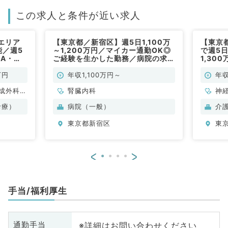
この求人と条件が近い求人
エリア
【東京都／新宿区】週5日1,100万
【東京
能／週5
～1,200万円／マイカー通勤OK◎
で週5日
GA・
ご経験を生かした勤務／病院の求人
1,30
のお仕事
です（腎臓内科／常勤）
般／常勤
群のクリ
万円
年収1,100万円～
年収
常勤）
成外科、
腎臓内科
神
、心臓血
科
診療）
病院（一般）
介
器内科、
分
東京都新宿区
東
、内分
内
、老年内
般、一般
<
>
外科、美
腸・肛門
手当/福利厚生
※詳細はお問い合わせください
通勤手当