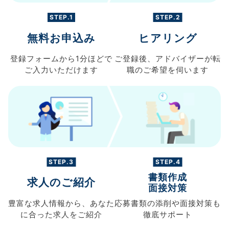
STEP.1
STEP.2
無料お申込み
ヒアリング
登録フォームから
1分ほどで
ご登録後、
アドバイザーが転
ご入力
いただけます
職の
ご希望を伺います
STEP.3
STEP.4
書類作成
求人のご紹介
面接対策
豊富な求人情報から、
あなた
応募書類の
添削や面接対策も
に合った求人を
ご紹介
徹底サポート