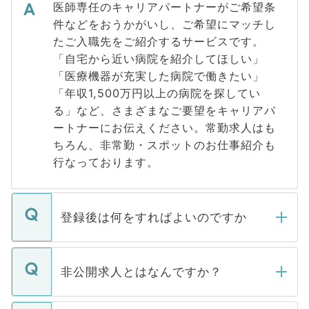
医師専任のキャリアパートナーがご希望条
件などをおうかがいし、ご希望にマッチし
たご入職先をご紹介するサービスです。
「自宅から近い病院を紹介してほしい」
「医療機器が充実した病院で働きたい」
「年収1,500万円以上の病院を探してい
る」など、さまざまなご要望をキャリアパ
ートナーにお伝えください。常勤求人はも
ちろん、非常勤・スポットのお仕事紹介も
行なっております。
登録後は何をすればよいのですか
ご登録いただきましたら、弊社担当者がご
登録内容を確認し、その後メールもしくは
非公開求人とはなんですか？
お電話にて次のステップのご案内をいたし
ます。通常、5営業日以内にはご連絡をせて
マイナビDOCTORで取り扱っている求人の