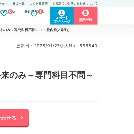
さまへ
拠点一覧
よくある質問
お電話でのお問い合わせについて
に入り求人
0
最近見た求人
1
スポット
無料登録
マイページ
可◎外来のみ～専門科目不問～（一般内科／常勤）
更新日 : 2026/01/27
求人No : 586840
◎外来のみ～専門科目不問～
合わせる