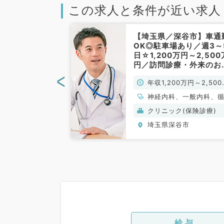
この求人と条件が近い求人
深谷市】週4日
【埼玉県／深谷市】車通
～1,700万円◎
OK◎駐車場あり／週3～
の有床診療所で
日☆1,200万円～2,500
募集◎最寄り駅
円／訪問診療・外来のお
り♪（内科系／
事です（内科系／常勤）
<
0万円～1,700万
年収1,200万円～2,500
円
神経内科、一般内科、
器内科、呼吸器内科、
(保険診療)
クリニック(保険診療)
器内科、内分泌・代謝
谷市
埼玉県深谷市
科、腎臓内科、老年内
血液内科、膠原病科
給与