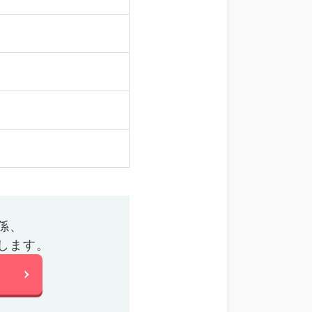
係、
します。