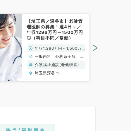
【埼玉県／深谷市】老健管
理医師の募集！週4日～／
年収1296万円～1500万円
◎（科目不問／常勤）
>
年収1,296万円～1,500万
円
一般内科、外科系全般、一
般外科、科目不問
介護福祉施設(老健特養)
埼玉県深谷市
手当/福利厚生