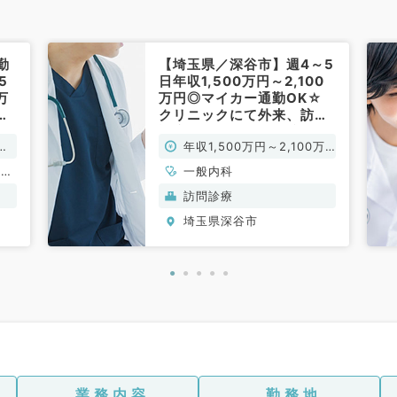
勤
【埼玉県／深谷市】週4～5
5
日年収1,500万円～2,100
万
万円◎マイカー通勤OK☆
仕
クリニックにて外来、訪問
診療のお仕事です！院長の
万
年収1,500万円～2,100万
募集（一般内科／常勤）
円
循環
一般内科
消化
訪問診療
内
埼玉県深谷市
科、
業務内容
勤務地