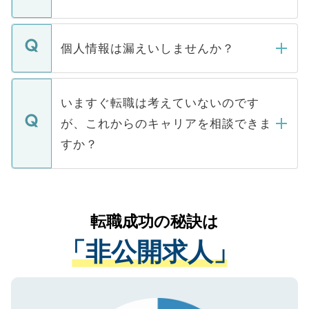
下記の理由によって、一般には公開してい
ません。
転職・入職を強要することは一切ありませ
ん。また、仮に応募先から内定をいただい
個人情報は漏えいしませんか？
■応募殺到を避けるため 人気のある医療機
たとしても、ご本人が納得しない限り、内
関を公にしてしまうと、応募が殺到する場
定を承諾する必要はありません。内定先へ
個人情報が漏えいすることはありませんの
合があります。 選考を効率よく行うため
の辞退の連絡はキャリアパートナーが行い
で、ご安心ください。当サイトからの登録
いますぐ転職は考えていないのです
に、医療機関が求める条件に合った人材の
ますので、ご安心ください。
などで収集したご登録者様の個人情報は、
が、これからのキャリアを相談できま
みを人材紹介会社に依頼するケースが増え
ご本人のキャリアアップおよび転職活動の
ています。
すか？
支援を目的に使用いたします。お預かりし
ているすべての個人データはご本人の許可
お気軽にご相談ください。先生専任のキャ
なく、医療機関側に開示したり、第三者に
リアパートナーが将来のご希望などをおう
提供することは一切ありません。また弊社
かがいして、現在の医療機関の状況や紹介
転職成功の秘訣は
は、個人情報の取り扱いについての厳密な
経験をまじえながら、適切なアドバイスを
管理基準を満たした事業者のみに付与され
「非公開求人」
させていただきます。すぐにご転職をされ
る、プライバシーマークを取得済みです。
ない方には、長期的なサポートが可能です
ご登録いただいた個人情報は、SSL（デー
ので、まずはご登録ください。
タ暗号化）によって保護されていますの
で、機密保持に関してもご安心ください。