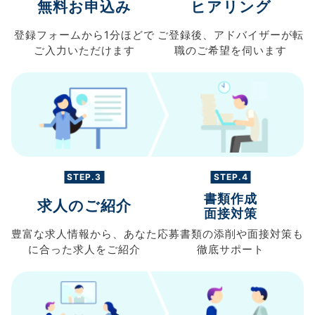
無料お申込み
ヒアリング
登録フォームから
1分ほどで
ご登録後、
アドバイザーが転
ご入力
いただけます
職の
ご希望を伺います
STEP.3
STEP.4
書類作成
求人のご紹介
面接対策
豊富な求人情報から、
あなた
応募書類の
添削や面接対策も
に合った求人を
ご紹介
徹底サポート