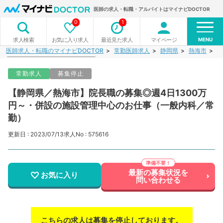
医師の求人・転職・アルバイトはマイナビDOCTOR
0
1
MENU
お気に入り求人
最近見た求人
マイページ
求人検索
医師求人・転職のマイナビDOCTOR
常勤医師求人
静岡県
熱海市
【
常勤求人
募集停止
【静岡県／熱海市】院長職の募集◎週4日1300万
円～・併設の施設管理中心のお仕事（一般内科／常
勤）
更新日 : 2023/07/13
求人No : 575616
最新の募集状況を
お気に入り
問い合わせる
こちらの求人は募集を停止しております。