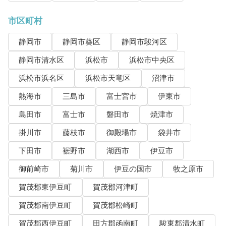
市区町村
静岡市
静岡市葵区
静岡市駿河区
静岡市清水区
浜松市
浜松市中央区
浜松市浜名区
浜松市天竜区
沼津市
熱海市
三島市
富士宮市
伊東市
島田市
富士市
磐田市
焼津市
掛川市
藤枝市
御殿場市
袋井市
下田市
裾野市
湖西市
伊豆市
御前崎市
菊川市
伊豆の国市
牧之原市
賀茂郡東伊豆町
賀茂郡河津町
賀茂郡南伊豆町
賀茂郡松崎町
賀茂郡西伊豆町
田方郡函南町
駿東郡清水町