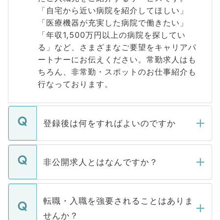
「自宅から近い病院を紹介してほしい」
「医療機器が充実した病院で働きたい」
「年収1,500万円以上の病院を探してい
る」など、さまざまなご要望をキャリアパ
ートナーにお伝えください。常勤求人はも
ちろん、非常勤・スポットのお仕事紹介も
行なっております。
登録後は何をすればよいのですか
ご登録いただきましたら、弊社担当者がご
登録内容を確認し、その後メールもしくは
非公開求人とはなんですか？
お電話にて次のステップのご案内をいたし
ます。通常、5営業日以内にはご連絡をせて
マイナビDOCTORで取り扱っている求人の
いただきますので、しばらくお待ちくださ
うち約3割は、Webサイトからご覧いただ
転職・入職を強要されることはありま
い。
けない「非公開求人」です。非公開求人は
せんか？