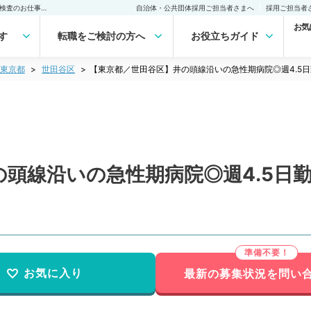
【東京都／世田谷区】井の頭線沿いの急性期病院◎週4.5日勤務・外来＆検査のお仕事（消化器内科／常勤）の転職・求人｜医師の求人・転職・アルバイトは【マイナビDOCTOR】
自治体・公共団体採用ご担当者さまへ
採用ご担当者
お気
す
転職をご検討の方へ
お役立ちガイド
東京都
世田谷区
【東京都／世田谷区】井の頭線沿いの急性期病院◎週4.5
頭線沿いの急性期病院◎週4.5日
お気に入り
最新の募集状況を問い