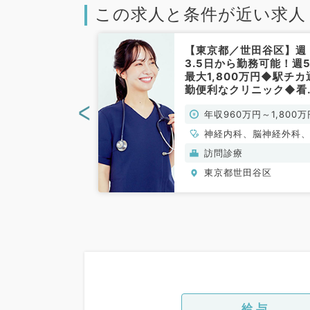
この求人と条件が近い求人
世田谷区】週4
【東京都／世田谷区】週
0万円◎駅から
3.5日から勤務可能！週
クリニックにて
最大1,800万円◆駅チカ
お仕事です（内
勤便利なクリニック◆看
）
師・ドライバー同行の訪
<
0万円～
年収960万円～1,800万
診療のお仕事です（内科
／常勤）
、循環器内科、呼
神経内科、脳神経外科
、消化器内科、内
般内科、循環器内科、
訪問診療
謝内科
器内科、消化器内科、
田谷区
東京都世田谷区
泌・代謝内科、腎臓内
老年内科、血液内科、
病科
給与