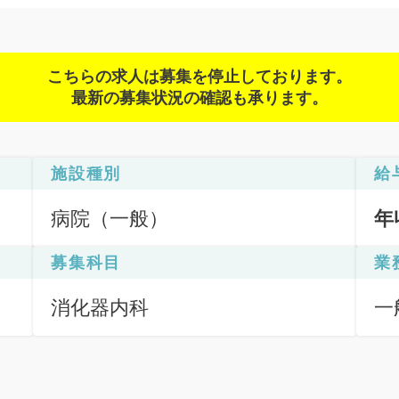
こちらの求人は募集を停止しております。
最新の募集状況の確認も承ります。
施設種別
給
病院（一般）
年
募集科目
業
消化器内科
一
鏡
査