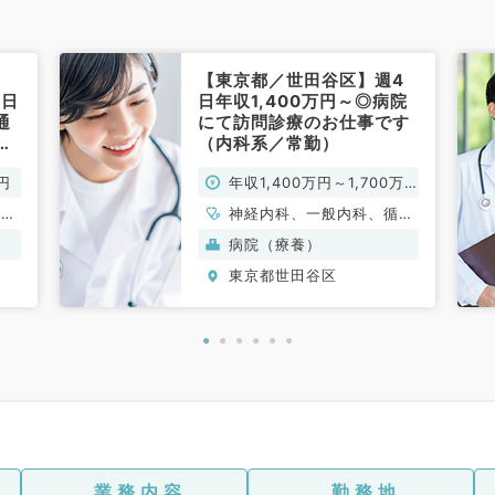
【東京都／世田谷区】週4
5日
日年収1,400万円～◎病院
通
にて訪問診療のお仕事です
護
（内科系／常勤）
問
円
年収1,400万円～1,700万
系
円
、一
神経内科、一般内科、循環
呼吸
器内科、呼吸器内科、消化
病院（療養）
内分
器内科
東京都世田谷区
科、
膠原
業務内容
勤務地