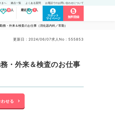
さまへ
拠点一覧
よくある質問
お電話でのお問い合わせについて
に入り求人
0
最近見た求人
1
スポット
無料登録
マイページ
日勤務・外来＆検査のお仕事（消化器内科／常勤）
更新日 : 2024/06/07
求人No : 555853
勤務・外来＆検査のお仕事
合わせる