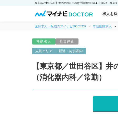
求人を探
医師求人・転職のマイナビDOCTOR
常勤医師求人
常勤求人
募集停止
人気エリア
駅近・徒歩圏内
【東京都／世田谷区】井の
（消化器内科／常勤）