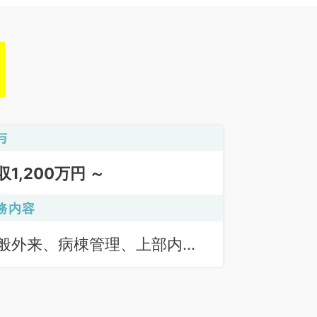
与
収1,200万円 ～
務内容
般外来、病棟管理、上部内視
検査（ＧＦ）、下部内視鏡検
（ＣＦ）