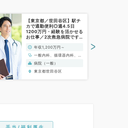
【東京都／世田谷区】駅チ
カで通勤便利◎週4.5日
1200万円・経験を活かせる
お仕事／2次救急病院です
（総合内科／常勤）
>
年収1,200万円～
一般内科、循環器内科、呼
吸器内科、消化器内科
病院（一般）
東京都世田谷区
手当/福利厚生