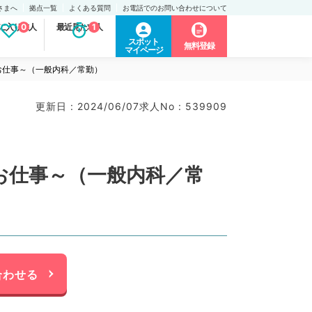
さまへ
拠点一覧
よくある質問
お電話でのお問い合わせについて
に入り求人
0
最近見た求人
1
スポット
無料登録
マイページ
お仕事～（一般内科／常勤）
更新日 : 2024/06/07
求人No : 539909
お仕事～（一般内科／常
合わせる