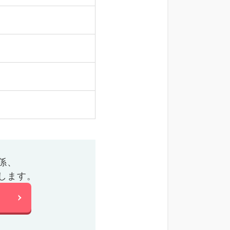
係、
します。