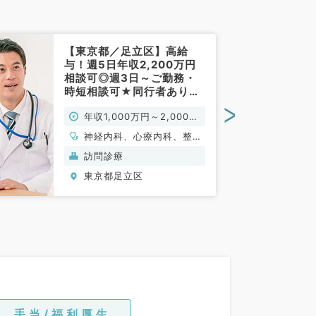
【東京都／足立区】高給
与！週5日年収2,200万円
相談可◎週3日～ご勤務・
時短相談可★同行者ありで
安心の訪問診療のお仕事★
>
年収1,000万円～2,000万
オンコール・出動なしも相
談できます◎（内科系,外科
円
神経内科、心療内科、整形
系／常勤）
外科、形成外科、美容外
訪問診療
科、脳神経外科、呼吸器外
東京都足立区
科、心臓血管外科、小児外
科、泌尿器科、一般内科、
循環器内科、呼吸器内科、
消化器内科、内分泌・代謝
内科、腎臓内科、老年内
科、外科系全般、一般外
科、消化器外科、乳腺外
科、膠原病科、スポーツ整
形外科、大腸・肛門外科、
脊髄・脊椎外科
手当/福利厚生