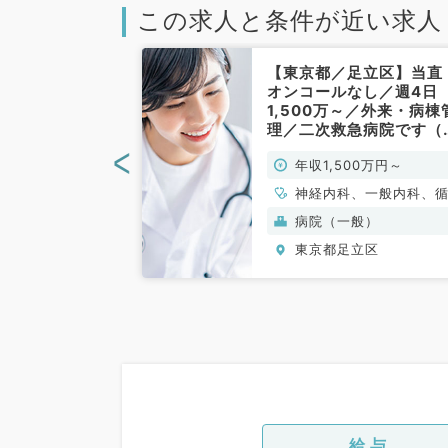
この求人と条件が近い求人
足立区】☆内
【東京都／足立区】当直
療のお仕事☆週
オンコールなし／週4日
~17:00勤務▢年
1,500万～／外来・病棟
円～♪（内科、訪
理／二次救急病院です（
勤）
般内科／常勤）
<
0万円～1,800万円
年収1,500万円～
神経内科、一般内科、
器内科、呼吸器内科、
般）
病院（一般）
器内科、内分泌・代謝
立区
東京都足立区
科、腎臓内科、老年内
血液内科
給与