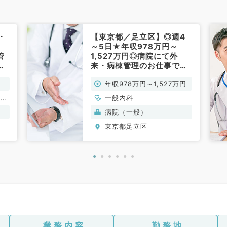
・
【東京都／足立区】◎週4
～5日★年収978万円～
管
1,527万円◎病院にて外
一
来・病棟管理のお仕事で
す！(一般内科／常勤)
年収978万円～1,527万円
循環
一般内科
消化
病院（一般）
内
東京都足立区
科、
業務内容
勤務地