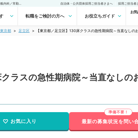
【東京都／足立区】130床クラスの急性期病院～当直なしのお仕事～（一般内科／常勤）の転職・求人｜医師の求人・転職・アルバイトは【マイナビDOCTOR】
自治体・公共団体採用ご担当者さまへ
採用ご担当者
お気
す
転職をご検討の方へ
お役立ちガイド
東京都
足立区
【東京都／足立区】130床クラスの急性期病院～当直なしの
0床クラスの急性期病院～当直なしの
お気に入り
最新の募集状況を問い