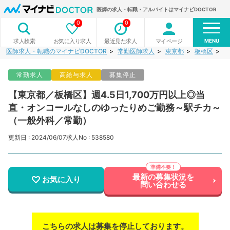
医師の求人・転職・アルバイトはマイナビDOCTOR
0
0
MENU
お気に入り求人
最近見た求人
マイページ
求人検索
医師求人・転職のマイナビDOCTOR
常勤医師求人
東京都
板橋区
【
常勤求人
高給与求人
募集停止
【東京都／板橋区】週4.5日1,700万円以上◎当
直・オンコールなしのゆったりめご勤務～駅チカ～
（一般外科／常勤）
更新日 : 2024/06/07
求人No : 538580
最新の募集状況を
お気に入り
問い合わせる
こちらの求人は募集を停止しております。