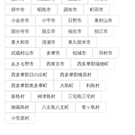
府中市
昭島市
調布市
町田市
小金井市
小平市
日野市
東村山市
国分寺市
国立市
福生市
狛江市
東大和市
清瀬市
東久留米市
武蔵村山市
多摩市
稲城市
羽村市
あきる野市
西東京市
西多摩郡瑞穂町
西多摩郡日の出町
西多摩郡檜原村
西多摩郡奥多摩町
大島町
利島村
新島村
神津島村
三宅島三宅村
御蔵島村
八丈島八丈町
青ヶ島村
小笠原村