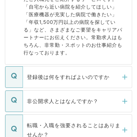
「自宅から近い病院を紹介してほしい」
「医療機器が充実した病院で働きたい」
「年収1,500万円以上の病院を探してい
る」など、さまざまなご要望をキャリアパ
ートナーにお伝えください。常勤求人はも
ちろん、非常勤・スポットのお仕事紹介も
行なっております。
登録後は何をすればよいのですか
ご登録いただきましたら、弊社担当者がご
登録内容を確認し、その後メールもしくは
非公開求人とはなんですか？
お電話にて次のステップのご案内をいたし
ます。通常、5営業日以内にはご連絡をせて
マイナビDOCTORで取り扱っている求人の
いただきますので、しばらくお待ちくださ
うち約3割は、Webサイトからご覧いただ
転職・入職を強要されることはありま
い。
けない「非公開求人」です。非公開求人は
せんか？