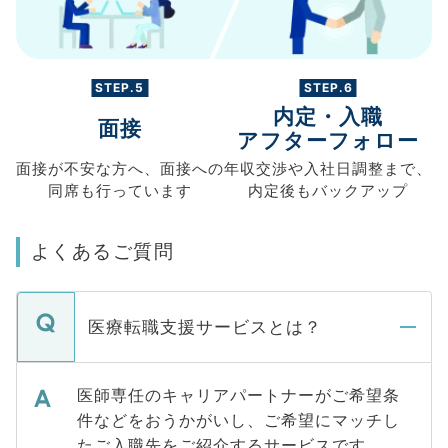
STEP.5
STEP.6
内定・入職
面接
アフターフォロー
面接が不安な方へ、
面接への
年収交渉や
入社日調整まで、
同席も
行っています
内定後もバックアップ
よくあるご質問
医療転職支援サービスとは？
医師専任のキャリアパートナーがご希望条
件などをおうかがいし、ご希望にマッチし
たご入職先をご紹介するサービスです。