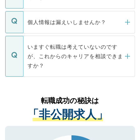
下記の理由によって、一般には公開してい
ません。
転職・入職を強要することは一切ありませ
ん。また、仮に応募先から内定をいただい
個人情報は漏えいしませんか？
■応募殺到を避けるため 人気のある医療機
たとしても、ご本人が納得しない限り、内
関を公にしてしまうと、応募が殺到する場
定を承諾する必要はありません。内定先へ
個人情報が漏えいすることはありませんの
合があります。 選考を効率よく行うため
の辞退の連絡はキャリアパートナーが行い
で、ご安心ください。当サイトからの登録
いますぐ転職は考えていないのです
に、医療機関が求める条件に合った人材の
ますので、ご安心ください。
などで収集したご登録者様の個人情報は、
が、これからのキャリアを相談できま
みを人材紹介会社に依頼するケースが増え
ご本人のキャリアアップおよび転職活動の
ています。
すか？
支援を目的に使用いたします。お預かりし
ているすべての個人データはご本人の許可
お気軽にご相談ください。先生専任のキャ
なく、医療機関側に開示したり、第三者に
リアパートナーが将来のご希望などをおう
提供することは一切ありません。また弊社
かがいして、現在の医療機関の状況や紹介
転職成功の秘訣は
は、個人情報の取り扱いについての厳密な
経験をまじえながら、適切なアドバイスを
管理基準を満たした事業者のみに付与され
「非公開求人」
させていただきます。すぐにご転職をされ
る、プライバシーマークを取得済みです。
ない方には、長期的なサポートが可能です
ご登録いただいた個人情報は、SSL（デー
ので、まずはご登録ください。
タ暗号化）によって保護されていますの
で、機密保持に関してもご安心ください。