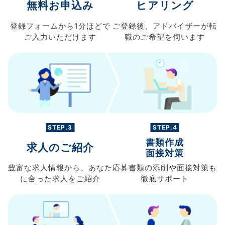
無料お申込み
ヒアリング
登録フォームから
1分ほどで
ご登録後、
アドバイザーが転
ご入力
いただけます
職の
ご希望を伺います
STEP.3
STEP.4
書類作成
求人のご紹介
面接対策
豊富な求人情報から、
あなた
応募書類の
添削や面接対策も
に合った求人を
ご紹介
徹底サポート