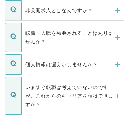
ご登録いただきましたら、弊社担当者がご
登録内容を確認し、その後メールもしくは
非公開求人とはなんですか？
お電話にて次のステップのご案内をいたし
ます。通常、5営業日以内にはご連絡をせて
マイナビDOCTORで取り扱っている求人の
いただきますので、しばらくお待ちくださ
うち約3割は、Webサイトからご覧いただ
転職・入職を強要されることはありま
い。
けない「非公開求人」です。非公開求人は
せんか？
下記の理由によって、一般には公開してい
ません。
転職・入職を強要することは一切ありませ
ん。また、仮に応募先から内定をいただい
個人情報は漏えいしませんか？
■応募殺到を避けるため 人気のある医療機
たとしても、ご本人が納得しない限り、内
関を公にしてしまうと、応募が殺到する場
定を承諾する必要はありません。内定先へ
個人情報が漏えいすることはありませんの
合があります。 選考を効率よく行うため
の辞退の連絡はキャリアパートナーが行い
で、ご安心ください。当サイトからの登録
いますぐ転職は考えていないのです
に、医療機関が求める条件に合った人材の
ますので、ご安心ください。
などで収集したご登録者様の個人情報は、
が、これからのキャリアを相談できま
みを人材紹介会社に依頼するケースが増え
ご本人のキャリアアップおよび転職活動の
ています。
すか？
支援を目的に使用いたします。お預かりし
ているすべての個人データはご本人の許可
お気軽にご相談ください。先生専任のキャ
なく、医療機関側に開示したり、第三者に
リアパートナーが将来のご希望などをおう