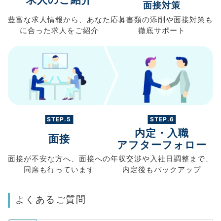
面接対策
豊富な求人情報から、
あなた
応募書類の
添削や面接対策も
に合った求人を
ご紹介
徹底サポート
STEP.5
STEP.6
内定・入職
面接
アフターフォロー
面接が不安な方へ、
面接への
年収交渉や
入社日調整まで、
同席も
行っています
内定後もバックアップ
よくあるご質問