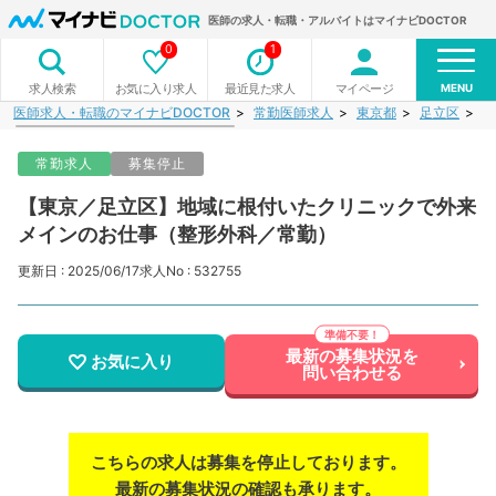
医師の求人・転職・アルバイトはマイナビDOCTOR
0
1
MENU
お気に入り求人
最近見た求人
マイページ
求人検索
医師求人・転職のマイナビDOCTOR
常勤医師求人
東京都
足立区
【
常勤求人
募集停止
【東京／足立区】地域に根付いたクリニックで外来
メインのお仕事（整形外科／常勤）
更新日 : 2025/06/17
求人No : 532755
最新の募集状況を
お気に入り
問い合わせる
こちらの求人は募集を停止しております。
最新の募集状況の確認も承ります。