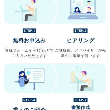
STEP.1
STEP.2
無料お申込み
ヒアリング
登録フォームから
1分ほどで
ご登録後、
アドバイザーが転
ご入力
いただけます
職の
ご希望を伺います
STEP.3
STEP.4
書類作成
求人のご紹介