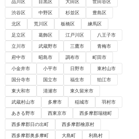
品川区
目黒区
大田区
世田谷区
渋谷区
中野区
杉並区
豊島区
北区
荒川区
板橋区
練馬区
足立区
葛飾区
江戸川区
八王子市
立川市
武蔵野市
三鷹市
青梅市
府中市
昭島市
調布市
町田市
小金井市
小平市
日野市
東村山市
国分寺市
国立市
福生市
狛江市
東大和市
清瀬市
東久留米市
武蔵村山市
多摩市
稲城市
羽村市
あきる野市
西東京市
西多摩郡瑞穂町
西多摩郡日の出町
西多摩郡檜原村
西多摩郡奥多摩町
大島町
利島村