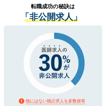
提供することは一切ありません。また弊社
かがいして、現在の医療機関の状況や紹介
転職成功の秘訣は
は、個人情報の取り扱いについての厳密な
経験をまじえながら、適切なアドバイスを
管理基準を満たした事業者のみに付与され
「非公開求人」
させていただきます。すぐにご転職をされ
る、プライバシーマークを取得済みです。
ない方には、長期的なサポートが可能です
ご登録いただいた個人情報は、SSL（デー
ので、まずはご登録ください。
タ暗号化）によって保護されていますの
で、機密保持に関してもご安心ください。
他にはない独占求人を多数保有