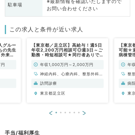
※最新情報を確認いたしますので
駐車場
お問い合わせください
この求人と条件が近い求人
人グルー
【東京都／足立区】高給与！週5日
【東京
ちの先生
年収2,200万円相談可◎週3日～ご
可能☆週
／外来・
勤務・時短相談可★同行者ありで
病棟管
ツ外傷も
安心の訪問診療のお仕事★オンコ
形外科
整形外科
ール・出動なしも相談できます
万円
年収1,000万円～2,000万円
年収
◎（内科系,外科系／常勤）
神経内科、心療内科、整形外科、
整
形成外科、美容外科、脳神経外
訪問診療
病
科、呼吸器外科、心臓血管外科、
東京都足立区
東
小児外科、泌尿器科、一般内科、
循環器内科、呼吸器内科、消化器
内科、内分泌・代謝内科、腎臓内
<
>
科、老年内科、外科系全般、一般
外科、消化器外科、乳腺外科、膠
原病科、スポーツ整形外科、大
手当/福利厚生