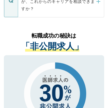
が、これからのキャリアを相談できま
みを人材紹介会社に依頼するケースが増え
ご本人のキャリアアップおよび転職活動の
ています。
すか？
支援を目的に使用いたします。お預かりし
ているすべての個人データはご本人の許可
お気軽にご相談ください。先生専任のキャ
なく、医療機関側に開示したり、第三者に
リアパートナーが将来のご希望などをおう
提供することは一切ありません。また弊社
かがいして、現在の医療機関の状況や紹介
転職成功の秘訣は
は、個人情報の取り扱いについての厳密な
経験をまじえながら、適切なアドバイスを
管理基準を満たした事業者のみに付与され
「非公開求人」
させていただきます。すぐにご転職をされ
る、プライバシーマークを取得済みです。
ない方には、長期的なサポートが可能です
ご登録いただいた個人情報は、SSL（デー
ので、まずはご登録ください。
タ暗号化）によって保護されていますの
で、機密保持に関してもご安心ください。