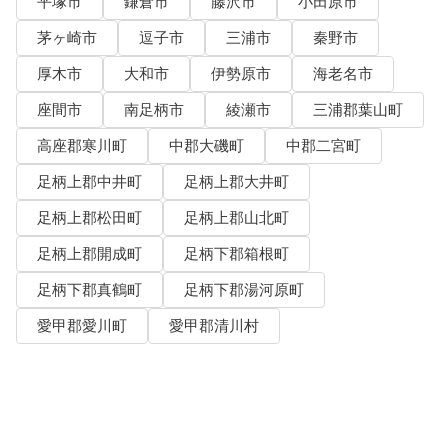
平塚市
鎌倉市
藤沢市
小田原市
茅ヶ崎市
逗子市
三浦市
秦野市
厚木市
大和市
伊勢原市
海老名市
座間市
南足柄市
綾瀬市
三浦郡葉山町
高座郡寒川町
中郡大磯町
中郡二宮町
足柄上郡中井町
足柄上郡大井町
足柄上郡松田町
足柄上郡山北町
足柄上郡開成町
足柄下郡箱根町
足柄下郡真鶴町
足柄下郡湯河原町
愛甲郡愛川町
愛甲郡清川村