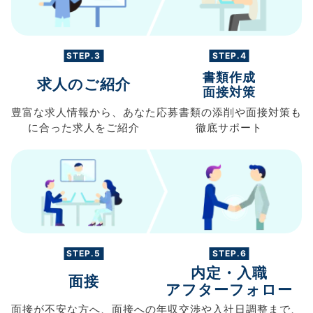
STEP.3
STEP.4
書類作成
求人のご紹介
面接対策
豊富な求人情報から、
あなた
応募書類の
添削や面接対策も
に合った求人を
ご紹介
徹底サポート
STEP.5
STEP.6
内定・入職
面接
アフターフォロー
面接が不安な方へ、
面接への
年収交渉や
入社日調整まで、