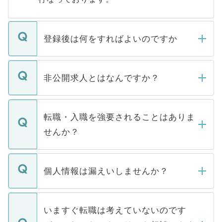
登録後は何をすればよいのですか
ご登録いただきましたら、弊社担当者がご
登録内容を確認し、その後メールもしくは
非公開求人とはなんですか？
お電話にて次のステップのご案内をいたし
ます。通常、5営業日以内にはご連絡をせて
マイナビDOCTORで取り扱っている求人の
いただきますので、しばらくお待ちくださ
うち約3割は、Webサイトからご覧いただ
転職・入職を強要されることはありま
い。
けない「非公開求人」です。非公開求人は
せんか？
下記の理由によって、一般には公開してい
ません。
転職・入職を強要することは一切ありませ
ん。また、仮に応募先から内定をいただい
個人情報は漏えいしませんか？
■応募殺到を避けるため 人気のある医療機
たとしても、ご本人が納得しない限り、内
関を公にしてしまうと、応募が殺到する場
定を承諾する必要はありません。内定先へ
個人情報が漏えいすることはありませんの
合があります。 選考を効率よく行うため
の辞退の連絡はキャリアパートナーが行い
で、ご安心ください。当サイトからの登録
いますぐ転職は考えていないのです
に、医療機関が求める条件に合った人材の
ますので、ご安心ください。
などで収集したご登録者様の個人情報は、