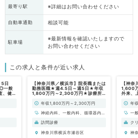
※詳細はお問い合わせください
最寄り駅
相談可能
自動車通勤
※最新情報を確認いたしますので
駐車場
お問い合わせください
この求人と条件が近い求人
～5日
【神奈川県／横浜市】院長職または
【神奈
可◎一般
勤務医職★週4.5日～週5日★年収
1,60
査、健
1,800万円～2,300万円★診療所
外来、
（消化器
にて訪問診療のお仕事です！（内科
診・予
系／常勤）
内科・
年収1,800万円～2,300万円
年収
神経内科、一般内科、循環器内
一
科、呼吸器内科、消化器内科、内
訪問診療
ク
分泌・代謝内科、腎臓内科、老年
神奈川県横浜市瀬谷区
神
内科、血液内科、膠原病科