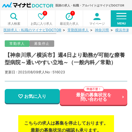
医師の求人・転職・アルバイトはマイナビDOCTOR
0
1
MENU
お気に入り求人
最近見た求人
マイページ
求人検索
医師求人・転職のマイナビDOCTOR
常勤医師求人
神奈川県
横浜市瀬
常勤求人
募集停止
【神奈川県／横浜市】週4日より勤務が可能な療養
型病院～通いやすい立地～（一般内科／常勤）
更新日 : 2023/08/09
求人No : 516023
最新の募集状況を
お気に入り
問い合わせる
こちらの求人は募集を停止しております。
最新の募集状況の確認も承ります。