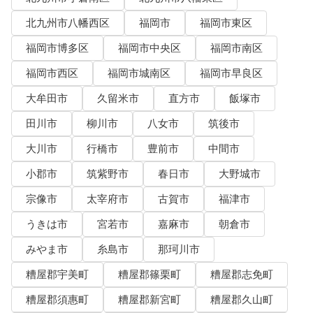
北九州市八幡西区
福岡市
福岡市東区
福岡市博多区
福岡市中央区
福岡市南区
福岡市西区
福岡市城南区
福岡市早良区
大牟田市
久留米市
直方市
飯塚市
田川市
柳川市
八女市
筑後市
大川市
行橋市
豊前市
中間市
小郡市
筑紫野市
春日市
大野城市
宗像市
太宰府市
古賀市
福津市
うきは市
宮若市
嘉麻市
朝倉市
みやま市
糸島市
那珂川市
糟屋郡宇美町
糟屋郡篠栗町
糟屋郡志免町
糟屋郡須惠町
糟屋郡新宮町
糟屋郡久山町