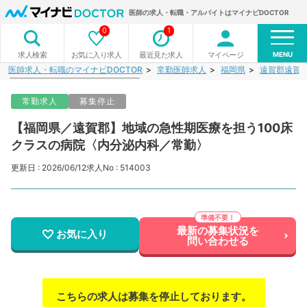
医師の求人・転職・アルバイトはマイナビDOCTOR
0
1
MENU
お気に入り求人
最近見た求人
マイページ
求人検索
医師求人・転職のマイナビDOCTOR
常勤医師求人
福岡県
遠賀郡遠賀
常勤求人
募集停止
【福岡県／遠賀郡】地域の急性期医療を担う100床
クラスの病院〈内分泌内科／常勤〉
更新日 : 2026/06/12
求人No : 514003
最新の募集状況を
お気に入り
問い合わせる
こちらの求人は募集を停止しております。