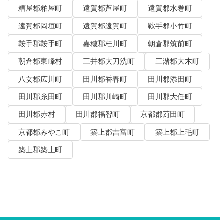
糟屋郡粕屋町
遠賀郡芦屋町
遠賀郡水巻町
遠賀郡岡垣町
遠賀郡遠賀町
鞍手郡小竹町
鞍手郡鞍手町
嘉穂郡桂川町
朝倉郡筑前町
朝倉郡東峰村
三井郡大刀洗町
三潴郡大木町
八女郡広川町
田川郡香春町
田川郡添田町
田川郡糸田町
田川郡川崎町
田川郡大任町
田川郡赤村
田川郡福智町
京都郡苅田町
京都郡みやこ町
築上郡吉富町
築上郡上毛町
築上郡築上町