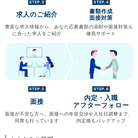
STEP.3
STEP.4
書類作成
求人のご紹介
面接対策
豊富な求人情報から、
あなた
応募書類の
添削や面接対策も
に合った求人を
ご紹介
徹底サポート
STEP.5
STEP.6
内定・入職
面接
アフターフォロー
面接が不安な方へ、
面接への
年収交渉や
入社日調整まで、
同席も
行っています
内定後もバックアップ