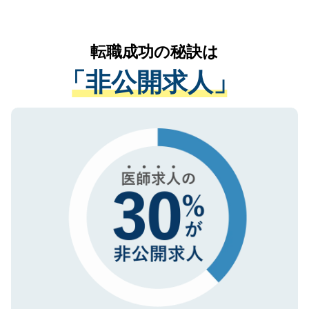
お気軽にご相談ください。先生専任のキャ
なく、医療機関側に開示したり、第三者に
リアパートナーが将来のご希望などをおう
提供することは一切ありません。また弊社
かがいして、現在の医療機関の状況や紹介
転職成功の秘訣は
は、個人情報の取り扱いについての厳密な
経験をまじえながら、適切なアドバイスを
管理基準を満たした事業者のみに付与され
「非公開求人」
させていただきます。すぐにご転職をされ
る、プライバシーマークを取得済みです。
ない方には、長期的なサポートが可能です
ご登録いただいた個人情報は、SSL（デー
ので、まずはご登録ください。
タ暗号化）によって保護されていますの
で、機密保持に関してもご安心ください。