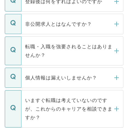
登録後は何をすればよいのですか
ご登録いただきましたら、弊社担当者がご
登録内容を確認し、その後メールもしくは
非公開求人とはなんですか？
お電話にて次のステップのご案内をいたし
ます。通常、5営業日以内にはご連絡をせて
マイナビDOCTORで取り扱っている求人の
いただきますので、しばらくお待ちくださ
うち約3割は、Webサイトからご覧いただ
転職・入職を強要されることはありま
い。
けない「非公開求人」です。非公開求人は
せんか？
下記の理由によって、一般には公開してい
ません。
転職・入職を強要することは一切ありませ
ん。また、仮に応募先から内定をいただい
個人情報は漏えいしませんか？
■応募殺到を避けるため 人気のある医療機
たとしても、ご本人が納得しない限り、内
関を公にしてしまうと、応募が殺到する場
定を承諾する必要はありません。内定先へ
個人情報が漏えいすることはありませんの
合があります。 選考を効率よく行うため
の辞退の連絡はキャリアパートナーが行い
で、ご安心ください。当サイトからの登録
いますぐ転職は考えていないのです
に、医療機関が求める条件に合った人材の
ますので、ご安心ください。
などで収集したご登録者様の個人情報は、
が、これからのキャリアを相談できま
みを人材紹介会社に依頼するケースが増え
ご本人のキャリアアップおよび転職活動の
ています。
すか？
支援を目的に使用いたします。お預かりし
ているすべての個人データはご本人の許可