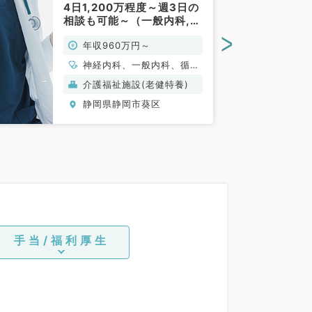
4日1,200万程度～週3日の
相談も可能～（一般内科,
老年内科／常勤）
>
年収960万円～
神経内科、一般内科、循環
器内科、呼吸器内科、消化
介護福祉施設(老健特養)
器内科、腎臓内科、老年内
静岡県静岡市葵区
科、外科系全般、一般外科
手当/福利厚生