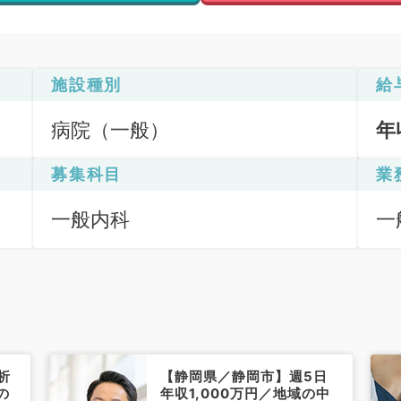
施設種別
給
病院（一般）
年
募集科目
業
一般内科
一
析
【静岡県／静岡市】週5日
の
年収1,000万円／地域の中