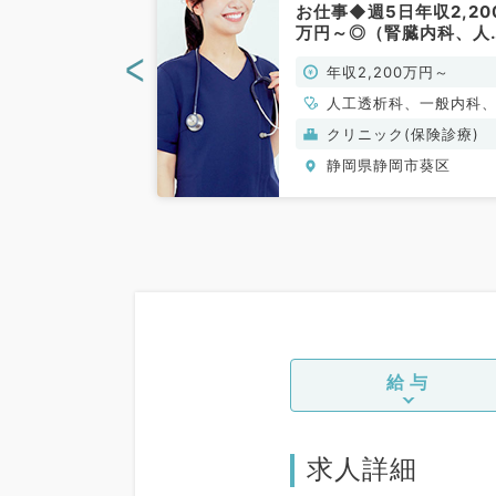
◎週4日
お仕事◆週5日年収2,20
円◎自由診療のお
万円～◎（腎臓内科、人
科目不問／常
透析科、循環器内科／常
<
0万円～
年収2,200万円～
勤）
、一般内科、外科
人工透析科、一般内科
一般外科、美容皮
臓内科、その他
ク(美容・自由診
クリニック(保険診療)
目不問
岡市葵区
静岡県静岡市葵区
給与
求人詳細