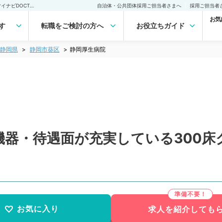
静岡厚生病院(常勤)の転職・求人｜医師の求人・転職・アルバイトは【マイナビDOCTOR】
自治体・公共団体採用ご担当者さまへ
採用ご担当者
お気
す
転職をご検討の方へ
お役立ちガイド
静岡県
静岡市葵区
静岡厚生病院
機器・待遇面が充実している300
お気に入り
求人を紹介しても