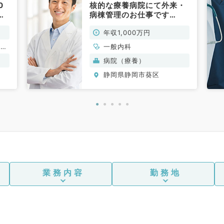
0
核的な療養病院にて外来・
工
病棟管理のお仕事です
◎（一般内科／常勤）
年収1,000万円
、腎
一般内科
病院（療養）
静岡県静岡市葵区
業務内容
勤務地