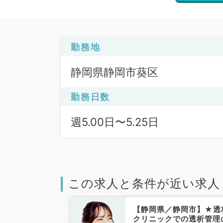
勤務地
静岡県静岡市葵区
勤務日数
週5.00日〜5.25日
この求人と条件が近い求人
静岡市】駅から
【静岡県／静岡市】★透
院長職にご興味
クリニックでの透析管理