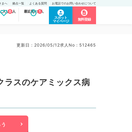
さまへ
拠点一覧
よくある質問
お電話でのお問い合わせについて
に入り求人
0
最近見た求人
1
スポット
無料登録
マイページ
更新日 : 2026/05/12
求人No : 512465
床クラスのケアミックス病
らう