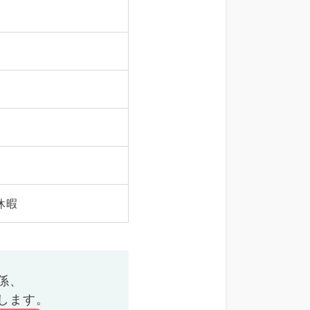
休暇
係、
します。