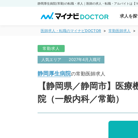
求人を探
医師求人・転職のマイナビDOCTOR
常勤医師求人
常勤求人
人気エリア
2027年4月入職可
静岡厚生病院
の常勤医師求人
【静岡県／静岡市】医療
院（一般内科／常勤）