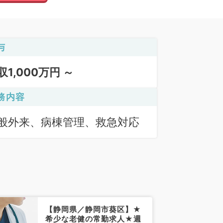
与
収1,000万円 ～
務内容
般外来、病棟管理、救急対応
【静岡県／静岡市葵区】★
希少な老健の常勤求人★週