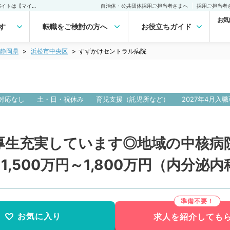
すずかけセントラル病院(常勤)の転職・求人｜医師の求人・転職・アルバイトは【マイナビDOCTOR】
自治体・公共団体採用ご担当者さまへ
採用ご担当者
お気
す
転職をご検討の方へ
お役立ちガイド
静岡県
浜松市中央区
すずかけセントラル病院
対応なし
土・日・祝休み
育児支援（託児所など）
2027年4月入職
厚生充実しています◎地域の中核病
,500万円～1,800万円（内分泌
お気に入り
求人を紹介しても