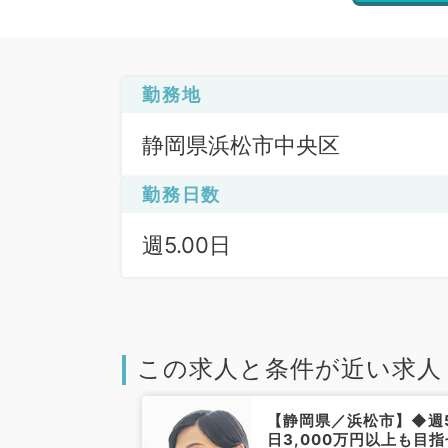
勤務地
静岡県浜松市中央区
勤務日数
週5.00日
この求人と条件が近い求人
浜松市】公的病
【静岡県／浜松市】◆週
◎週5日
日3,000万円以上も目指