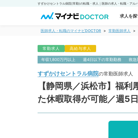
求人を探
医師求人・転職のマイナビDOCTOR
常勤医師求人
常勤求人
高給与求人
年収1,800万円以上
週4日以下の常勤勤務
救急
すずかけセントラル病院
の常勤医師求人
【静岡県／浜松市】福利
た休暇取得が可能／週5日1