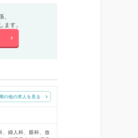
係、
します。
関の他の求人を見る
科、婦人科、眼科、放