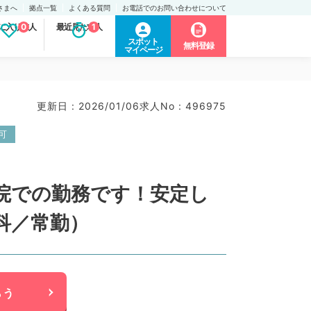
さまへ
拠点一覧
よくある質問
お電話でのお問い合わせについて
に入り求人
0
最近見た求人
1
スポット
無料登録
マイページ
更新日 : 2026/01/06
求人No : 496975
可
院での勤務です！安定し
内科／常勤）
らう