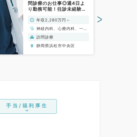
問診療のお仕事◎週4日よ
り勤務可能！往診未経験の
先生もご相談OKです（一般
>
年収2,280万円～
内科／常勤）
神経内科、心療内科、一般
内科、循環器内科、呼吸器
訪問診療
内科、消化器内科、内分
静岡県浜松市中央区
泌・代謝内科、腎臓内科、
老年内科、膠原病科
手当/福利厚生