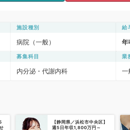
施設種別
給
病院（一般）
年
募集科目
業
内分泌・代謝内科
一
5
【静岡県／浜松市中央区】
せ
週5日年収1,800万円～