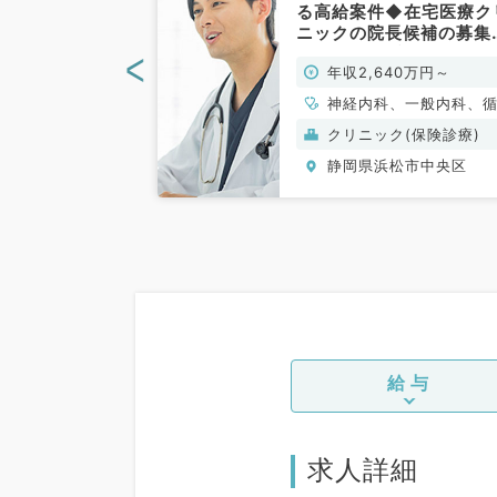
円～◎外来・病棟
る高給案件◆在宅医療ク
事です（総合内
ニックの院長候補の募集
す！（内科系／常勤）
<
0万円～
年収2,640万円～
、循環器内科、呼
神経内科、一般内科、
、消化器内科、内
器内科、呼吸器内科、
般）
クリニック(保険診療)
謝内科
器内科、内分泌・代謝
松市中央区
静岡県浜松市中央区
科、腎臓内科、老年内
血液内科、膠原病科
給与
求人詳細