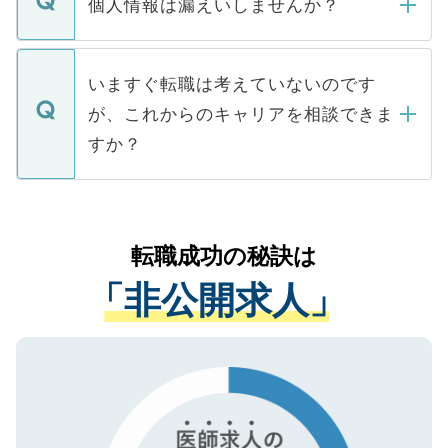
ん。また、仮に応募先から内定をいただい
個人情報は漏えいしませんか？
■応募殺到を避けるため 人気のある医療機
たとしても、ご本人が納得しない限り、内
関を公にしてしまうと、応募が殺到する場
定を承諾する必要はありません。内定先へ
個人情報が漏えいすることはありませんの
合があります。 選考を効率よく行うため
の辞退の連絡はキャリアパートナーが行い
で、ご安心ください。当サイトからの登録
いますぐ転職は考えていないのです
に、医療機関が求める条件に合った人材の
ますので、ご安心ください。
などで収集したご登録者様の個人情報は、
が、これからのキャリアを相談できま
みを人材紹介会社に依頼するケースが増え
ご本人のキャリアアップおよび転職活動の
ています。
すか？
支援を目的に使用いたします。お預かりし
ているすべての個人データはご本人の許可
お気軽にご相談ください。先生専任のキャ
なく、医療機関側に開示したり、第三者に
リアパートナーが将来のご希望などをおう
提供することは一切ありません。また弊社
かがいして、現在の医療機関の状況や紹介
転職成功の秘訣は
は、個人情報の取り扱いについての厳密な
経験をまじえながら、適切なアドバイスを
管理基準を満たした事業者のみに付与され
「非公開求人」
させていただきます。すぐにご転職をされ
る、プライバシーマークを取得済みです。
ない方には、長期的なサポートが可能です
ご登録いただいた個人情報は、SSL（デー
ので、まずはご登録ください。
タ暗号化）によって保護されていますの
で、機密保持に関してもご安心ください。