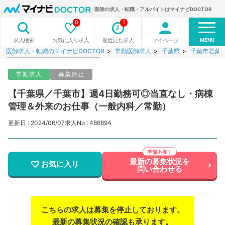
医師の求人・転職・アルバイトはマイナビDOCTOR
0
1
MENU
お気に入り求人
最近見た求人
マイページ
求人検索
医師求人・転職のマイナビDOCTOR
常勤医師求人
千葉県
千葉市若葉
常勤求人
募集停止
【千葉県／千葉市】週4日勤務可◎当直なし・病棟
管理＆外来のお仕事（一般内科／常勤）
更新日 : 2024/06/07
求人No : 486894
最新の募集状況を
お気に入り
問い合わせる
こちらの求人は募集を停止しております。
最新の募集状況の確認も承ります。