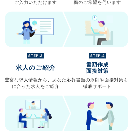
ご入力
いただけます
職の
ご希望を伺います
STEP.3
STEP.4
書類作成
求人のご紹介
面接対策
豊富な求人情報から、
あなた
応募書類の
添削や面接対策も
に合った求人を
ご紹介
徹底サポート