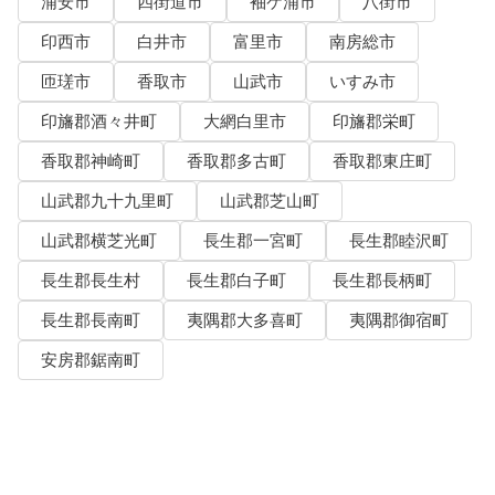
浦安市
四街道市
袖ケ浦市
八街市
印西市
白井市
富里市
南房総市
匝瑳市
香取市
山武市
いすみ市
印旛郡酒々井町
大網白里市
印旛郡栄町
香取郡神崎町
香取郡多古町
香取郡東庄町
山武郡九十九里町
山武郡芝山町
山武郡横芝光町
長生郡一宮町
長生郡睦沢町
長生郡長生村
長生郡白子町
長生郡長柄町
長生郡長南町
夷隅郡大多喜町
夷隅郡御宿町
安房郡鋸南町