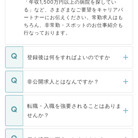
「年収1,500万円以上の病院を探してい
る」など、さまざまなご要望をキャリアパ
ートナーにお伝えください。常勤求人はも
ちろん、非常勤・スポットのお仕事紹介も
行なっております。
登録後は何をすればよいのですか
ご登録いただきましたら、弊社担当者がご
登録内容を確認し、その後メールもしくは
非公開求人とはなんですか？
お電話にて次のステップのご案内をいたし
ます。通常、5営業日以内にはご連絡をせて
マイナビDOCTORで取り扱っている求人の
いただきますので、しばらくお待ちくださ
うち約3割は、Webサイトからご覧いただ
転職・入職を強要されることはありま
い。
けない「非公開求人」です。非公開求人は
せんか？
下記の理由によって、一般には公開してい
ません。
転職・入職を強要することは一切ありませ