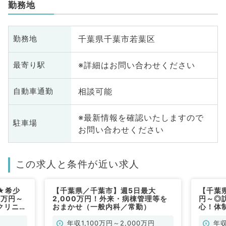
勤務地
千葉県千葉市若葉区
勤務地
※詳細はお問い合わせください
最寄り駅
相談可能
自動車通勤
※最新情報を確認いたしますので
駐車場
お問い合わせください
この求人と条件が近い求人
★希少
【千葉県／千葉市】週5日最大
【千葉県
0万円～
2,000万円！外来・病棟管理等を
円～◎
クリニッ
おまかせ（一般内科／常勤）
心！体
）
高収入
系・外
年収1,100万円～2,000万円
年収