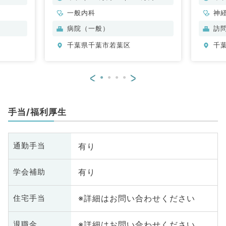
一般内科
神
科
病院（一般）
訪
分
千葉県千葉市若葉区
千
内
<
>
手当/福利厚生
有り
通勤手当
有り
学会補助
※詳細はお問い合わせください
住宅手当
※詳細はお問い合わせください
退職金