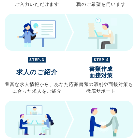
ご入力
いただけます
職の
ご希望を伺います
STEP.3
STEP.4
書類作成
求人のご紹介
面接対策
豊富な求人情報から、
あなた
応募書類の
添削や面接対策も
に合った求人を
ご紹介
徹底サポート