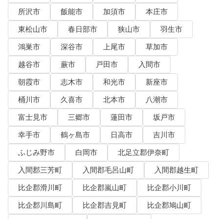
所沢市
飯能市
加須市
本庄市
東松山市
春日部市
狭山市
羽生市
鴻巣市
深谷市
上尾市
草加市
越谷市
蕨市
戸田市
入間市
朝霞市
志木市
和光市
新座市
桶川市
久喜市
北本市
八潮市
富士見市
三郷市
蓮田市
坂戸市
幸手市
鶴ヶ島市
日高市
吉川市
ふじみ野市
白岡市
北足立郡伊奈町
入間郡三芳町
入間郡毛呂山町
入間郡越生町
比企郡滑川町
比企郡嵐山町
比企郡小川町
比企郡川島町
比企郡吉見町
比企郡鳩山町