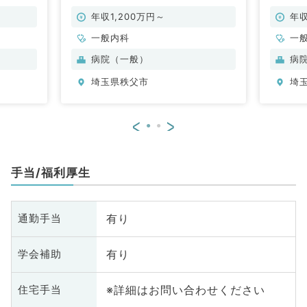
年収1,200万円～
年収
一般内科
一
病院（一般）
病
埼玉県秩父市
埼
<
>
手当/福利厚生
有り
通勤手当
有り
学会補助
※詳細はお問い合わせください
住宅手当