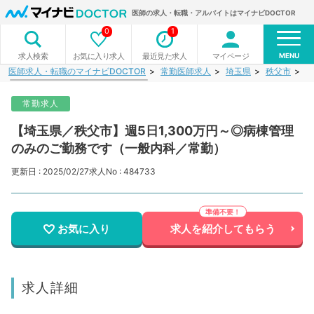
医師の求人・転職・アルバイトはマイナビDOCTOR
0
1
MENU
お気に入り求人
最近見た求人
マイページ
求人検索
医師求人・転職のマイナビDOCTOR
常勤医師求人
埼玉県
秩父市
【
常勤求人
【埼玉県／秩父市】週5日1,300万円～◎病棟管理
のみのご勤務です（一般内科／常勤）
更新日 : 2025/02/27
求人No : 484733
お気に入り
求人を紹介してもらう
求人詳細