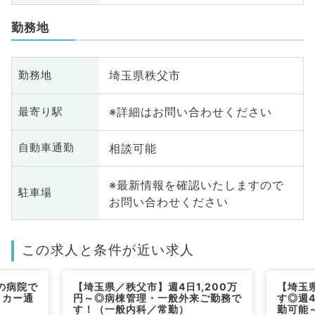
勤務地
埼玉県秩父市
勤務地
※詳細はお問い合わせください
最寄り駅
相談可能
自動車通勤
※最新情報を確認いたしますので
駐車場
お問い合わせください
この求人と条件が近い求人
の病院で
【埼玉県／秩父市】週4日1,200万
【埼玉
イカー通
円～◎病棟管理・一般外来ご勤務で
す◎週4
）
す！（一般内科／常勤）
勤可能