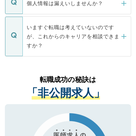
ん。また、仮に応募先から内定をいただい
個人情報は漏えいしませんか？
■応募殺到を避けるため 人気のある医療機
たとしても、ご本人が納得しない限り、内
関を公にしてしまうと、応募が殺到する場
定を承諾する必要はありません。内定先へ
個人情報が漏えいすることはありませんの
合があります。 選考を効率よく行うため
の辞退の連絡はキャリアパートナーが行い
で、ご安心ください。当サイトからの登録
いますぐ転職は考えていないのです
に、医療機関が求める条件に合った人材の
ますので、ご安心ください。
などで収集したご登録者様の個人情報は、
が、これからのキャリアを相談できま
みを人材紹介会社に依頼するケースが増え
ご本人のキャリアアップおよび転職活動の
ています。
すか？
支援を目的に使用いたします。お預かりし
ているすべての個人データはご本人の許可
お気軽にご相談ください。先生専任のキャ
なく、医療機関側に開示したり、第三者に
リアパートナーが将来のご希望などをおう
提供することは一切ありません。また弊社
かがいして、現在の医療機関の状況や紹介
転職成功の秘訣は
は、個人情報の取り扱いについての厳密な
経験をまじえながら、適切なアドバイスを
管理基準を満たした事業者のみに付与され
「非公開求人」
させていただきます。すぐにご転職をされ
る、プライバシーマークを取得済みです。
ない方には、長期的なサポートが可能です
ご登録いただいた個人情報は、SSL（デー
ので、まずはご登録ください。
タ暗号化）によって保護されていますの
で、機密保持に関してもご安心ください。