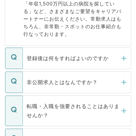
「年収1,500万円以上の病院を探してい
る」など、さまざまなご要望をキャリアパ
ートナーにお伝えください。常勤求人はも
ちろん、非常勤・スポットのお仕事紹介も
行なっております。
登録後は何をすればよいのですか
ご登録いただきましたら、弊社担当者がご
登録内容を確認し、その後メールもしくは
非公開求人とはなんですか？
お電話にて次のステップのご案内をいたし
ます。通常、5営業日以内にはご連絡をせて
マイナビDOCTORで取り扱っている求人の
いただきますので、しばらくお待ちくださ
うち約3割は、Webサイトからご覧いただ
転職・入職を強要されることはありま
い。
けない「非公開求人」です。非公開求人は
せんか？
下記の理由によって、一般には公開してい
ません。
転職・入職を強要することは一切ありませ