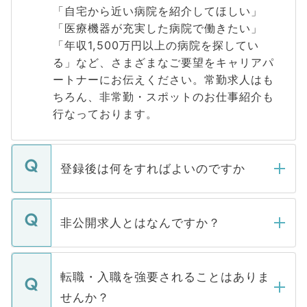
「自宅から近い病院を紹介してほしい」
「医療機器が充実した病院で働きたい」
「年収1,500万円以上の病院を探してい
る」など、さまざまなご要望をキャリアパ
ートナーにお伝えください。常勤求人はも
ちろん、非常勤・スポットのお仕事紹介も
行なっております。
登録後は何をすればよいのですか
ご登録いただきましたら、弊社担当者がご
登録内容を確認し、その後メールもしくは
非公開求人とはなんですか？
お電話にて次のステップのご案内をいたし
ます。通常、5営業日以内にはご連絡をせて
マイナビDOCTORで取り扱っている求人の
いただきますので、しばらくお待ちくださ
うち約3割は、Webサイトからご覧いただ
転職・入職を強要されることはありま
い。
けない「非公開求人」です。非公開求人は
せんか？