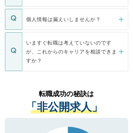
下記の理由によって、一般には公開してい
ません。
転職・入職を強要することは一切ありませ
ん。また、仮に応募先から内定をいただい
個人情報は漏えいしませんか？
■応募殺到を避けるため 人気のある医療機
たとしても、ご本人が納得しない限り、内
関を公にしてしまうと、応募が殺到する場
定を承諾する必要はありません。内定先へ
個人情報が漏えいすることはありませんの
合があります。 選考を効率よく行うため
の辞退の連絡はキャリアパートナーが行い
で、ご安心ください。当サイトからの登録
いますぐ転職は考えていないのです
に、医療機関が求める条件に合った人材の
ますので、ご安心ください。
などで収集したご登録者様の個人情報は、
が、これからのキャリアを相談できま
みを人材紹介会社に依頼するケースが増え
ご本人のキャリアアップおよび転職活動の
ています。
すか？
支援を目的に使用いたします。お預かりし
ているすべての個人データはご本人の許可
お気軽にご相談ください。先生専任のキャ
なく、医療機関側に開示したり、第三者に
リアパートナーが将来のご希望などをおう
提供することは一切ありません。また弊社
かがいして、現在の医療機関の状況や紹介
転職成功の秘訣は
は、個人情報の取り扱いについての厳密な
経験をまじえながら、適切なアドバイスを
管理基準を満たした事業者のみに付与され
「非公開求人」
させていただきます。すぐにご転職をされ
る、プライバシーマークを取得済みです。
ない方には、長期的なサポートが可能です
ご登録いただいた個人情報は、SSL（デー
ので、まずはご登録ください。
タ暗号化）によって保護されていますの
で、機密保持に関してもご安心ください。