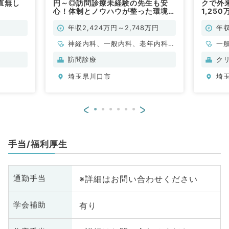
直無し
円～◎訪問診療未経験の先生も安
クで外
心！体制とノウハウが整った環境＆
1,25
高収入の訪問診療クリニック（内科
し！診
系・外科系／常勤）
です♪
年収2,424万円～2,748万円
年収
神経内科、一般内科、老年内科、
一
血液内科、膠原病科
訪問診療
ク
埼玉県川口市
埼
<
>
手当/福利厚生
※詳細はお問い合わせください
通勤手当
有り
学会補助