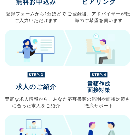
無料お申込み
ヒアリング
登録フォームから
1分ほどで
ご登録後、
アドバイザーが転
ご入力
いただけます
職の
ご希望を伺います
STEP.3
STEP.4
書類作成
求人のご紹介
面接対策
豊富な求人情報から、
あなた
応募書類の
添削や面接対策も
に合った求人を
ご紹介
徹底サポート