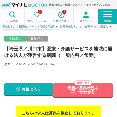
医師の求人・転職・アルバイトはマイナビDOCTOR
0
1
MENU
お気に入り求人
最近見た求人
マイページ
求人検索
医師求人・転職のマイナビDOCTOR
常勤医師求人
埼玉県
川口市
【
常勤求人
募集停止
【埼玉県／川口市】医療・介護サービスを地域に届
ける法人が運営する病院（一般内科／常勤）
更新日 : 2023/12/18
求人No : 481670
最新の募集状況を
お気に入り
問い合わせる
こちらの求人は募集を停止しております。