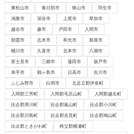
東松山市
春日部市
狭山市
羽生市
鴻巣市
深谷市
上尾市
草加市
越谷市
蕨市
戸田市
入間市
朝霞市
志木市
和光市
新座市
桶川市
久喜市
北本市
八潮市
富士見市
三郷市
蓮田市
坂戸市
幸手市
鶴ヶ島市
日高市
吉川市
ふじみ野市
白岡市
北足立郡伊奈町
入間郡三芳町
入間郡毛呂山町
入間郡越生町
比企郡滑川町
比企郡嵐山町
比企郡小川町
比企郡川島町
比企郡吉見町
比企郡鳩山町
比企郡ときがわ町
秩父郡横瀬町