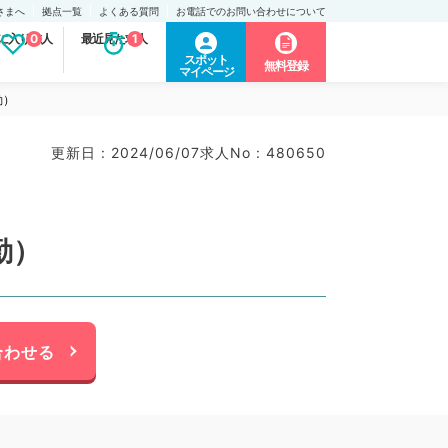
さまへ
拠点一覧
よくある質問
お電話でのお問い合わせについて
に入り求人
0
最近見た求人
1
スポット
無料登録
マイページ
勤）
更新日 : 2024/06/07
求人No : 480650
勤）
合わせる