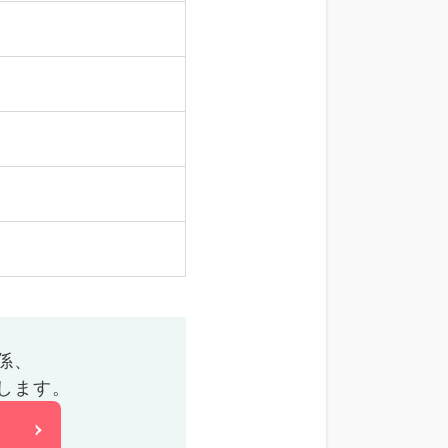
係、
します。