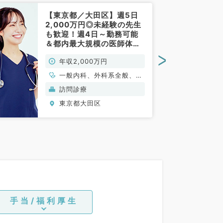
【東京都／大田区】週5日
2,000万円◎未経験の先生
も歓迎！週4日～勤務可能
＆都内最大規模の医師体制
～個人宅往診メインの訪問
>
年収2,000万円
診療クリニック（内科・外
科／常勤）
一般内科、外科系全般、一
般外科
訪問診療
東京都大田区
手当/福利厚生