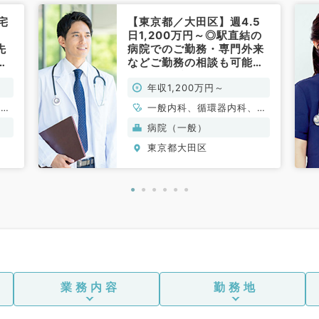
宅
【東京都／大田区】週4.5
日1,200万円～◎駅直結の
先
病院でのご勤務・専門外来
、
などご勤務の相談も可能で
す（内科系／常勤）
年収1,200万円～
、一
一般内科、循環器内科、呼
科系
吸器内科、消化器内科、腎
病院（一般）
臓内科
東京都大田区
業務内容
勤務地