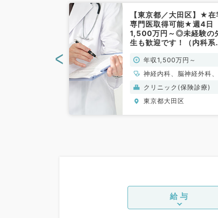
田区】2027
【東京都／大田区】★在
ご勤務★土日祝
専門医取得可能★週4日
日勤務も可能／
1,500万円～◎未経験の
,000万円程度
生も歓迎です！（内科系
のお仕事◆（内
外科系／常勤）
<
0万円～2,000万
年収1,500万円～
）
、心療内科、一般
神経内科、脳神経外科
環器内科、呼吸器
般内科、老年内科、外
クリニック(保険診療)
化器内科、内分
全般、一般外科
田区
東京都大田区
内科、腎臓内科、
、膠原病科
給与