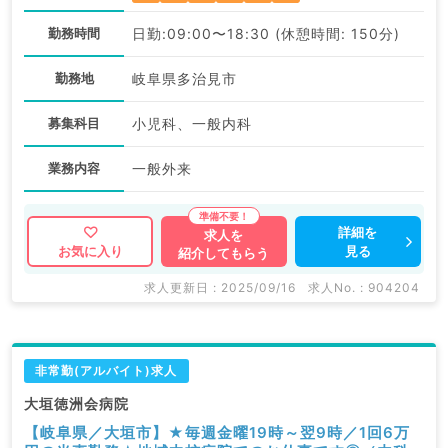
勤務時間
日勤:09:00〜18:30 (休憩時間: 150分)
勤務地
岐阜県多治見市
募集科目
小児科、一般内科
業務内容
一般外来
詳細を
求人を
見る
お気に入り
紹介してもらう
求人更新日 : 2025/09/16
求人No. : 904204
非常勤(アルバイト)求人
大垣徳洲会病院
【岐阜県／大垣市】★毎週金曜19時～翌9時／1回6万