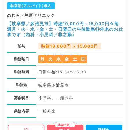
非常勤(アルバイト)求人
のむら・笠原クリニック
【岐阜県／多治見市】時給10,000円～15,000円☆毎
週月・火・水・金・土・日曜日の午後勤務◎外来のお仕
事です（内科・小児科／非常勤）
給与
時給10,000円 ～ 15,000円
月
火
水
金
土
日
勤務曜日
勤務時間
日勤午後:15:30〜18:30
勤務地
岐阜県多治見市
募集科目
小児科、一般内科
業務内容
一般外来
詳細を