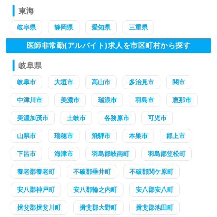
東海
岐阜県
静岡県
愛知県
三重県
医師非常勤(アルバイト)求人を市区町村から探す
岐阜県
岐阜市
大垣市
高山市
多治見市
関市
中津川市
美濃市
瑞浪市
羽島市
恵那市
美濃加茂市
土岐市
各務原市
可児市
山県市
瑞穂市
飛騨市
本巣市
郡上市
下呂市
海津市
羽島郡岐南町
羽島郡笠松町
養老郡養老町
不破郡垂井町
不破郡関ケ原町
安八郡神戸町
安八郡輪之内町
安八郡安八町
揖斐郡揖斐川町
揖斐郡大野町
揖斐郡池田町