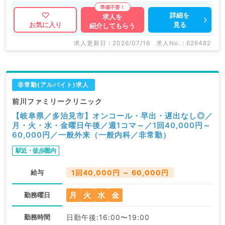
詳細を
求人を
見る
お気に入り
紹介してもらう
求人更新日 : 2026/07/16
求人No. : 626482
非常勤(アルバイト)求人
前川ファミリークリニック
【岐阜県／多治見市】オンコール・早出・遅出なし◎／
月・火・水・金曜日午後／週1コマ～／1回40,000円～
60,000円／一般外来（一般内科／非常勤）
駅近・徒歩圏内
給与
1回40,000円 ～ 60,000円
月
火
水
金
勤務曜日
勤務時間
日勤午後:16:00〜19:00