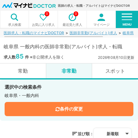
医師の求人・転職・アルバイトはマイナビDOCTOR
0
0
MENU
お気に入り求人
最近見た求人
マイページ
求人検索
医師求人・転職のマイナビDOCTOR
医師非常勤(アルバイト)求人
岐阜県
岐阜県 一般内科の医師非常勤(アルバイト)求人・転職
85
求人数
件
※非公開求人を除く
2026年08月10日更新
常勤
非常勤
スポット
選択中の検索条件
岐阜県・一般内科
条件の変更
並び順：
新着順