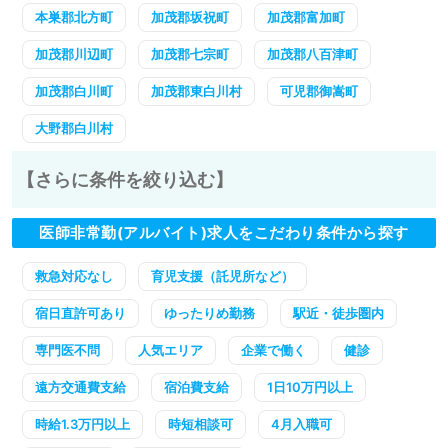
本巣郡北方町
加茂郡坂祝町
加茂郡富加町
加茂郡川辺町
加茂郡七宗町
加茂郡八百津町
加茂郡白川町
加茂郡東白川村
可児郡御嵩町
大野郡白川村
【さらに条件を絞り込む】
医師非常勤(アルバイト)求人をこだわり条件から探す
救急対応なし
育児支援（託児所など）
宿日直許可あり
ゆったりめ勤務
駅近・徒歩圏内
専門医不問
人気エリア
企業で働く
健診
遠方交通費支給
宿泊費支給
1日10万円以上
時給1.3万円以上
時短相談可
4月入職可