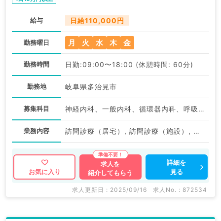
給与
日給110,000円
月
火
水
木
金
勤務曜日
勤務時間
日勤:09:00〜18:00 (休憩時間: 60分)
勤務地
岐阜県多治見市
募集科目
神経内科、一般内科、循環器内科、呼吸器内科、消化器内科、内分泌・代謝内科、腎臓内科、老年内科、血液内科、膠原病科
業務内容
訪問診療（居宅）, 訪問診療（施設）, 訪問診療（居宅）
詳細を
求人を
見る
お気に入り
紹介してもらう
求人更新日 : 2025/09/16
求人No. : 872534