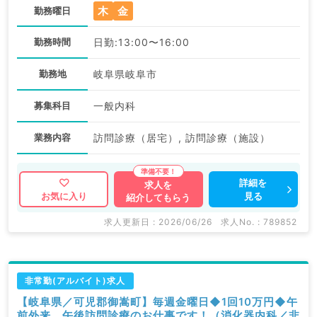
木
金
勤務曜日
勤務時間
日勤:13:00〜16:00
勤務地
岐阜県岐阜市
募集科目
一般内科
業務内容
訪問診療（居宅）, 訪問診療（施設）
詳細を
求人を
見る
お気に入り
紹介してもらう
求人更新日 : 2026/06/26
求人No. : 789852
非常勤(アルバイト)求人
【岐阜県／可児郡御嵩町】毎週金曜日◆1回10万円◆午
前外来、午後訪問診療のお仕事です！（消化器内科／非