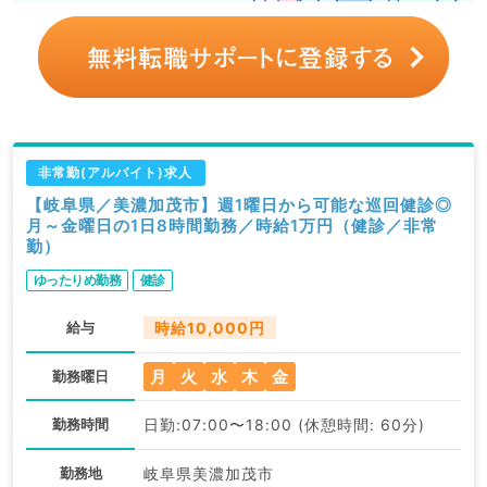
非常勤(アルバイト)求人
【岐阜県／美濃加茂市】週1曜日から可能な巡回健診◎
月～金曜日の1日8時間勤務／時給1万円（健診／非常
勤）
ゆったりめ勤務
健診
給与
時給10,000円
月
火
水
木
金
勤務曜日
勤務時間
日勤:07:00〜18:00 (休憩時間: 60分)
勤務地
岐阜県美濃加茂市