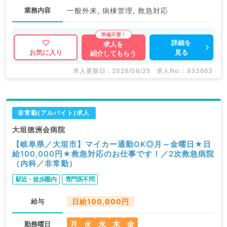
業務内容
一般外来, 病棟管理, 救急対応
詳細を
求人を
見る
お気に入り
紹介してもらう
求人更新日 : 2026/06/25
求人No. : 933663
非常勤(アルバイト)求人
大垣徳洲会病院
【岐阜県／大垣市】マイカー通勤OK◎月～金曜日★日
給100,000円★救急対応のお仕事です！／2次救急病院
（内科／非常勤）
駅近・徒歩圏内
専門医不問
給与
日給100,000円
月
火
水
木
金
勤務曜日