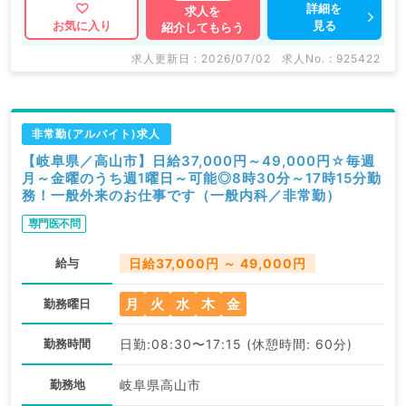
詳細を
求人を
見る
お気に入り
紹介してもらう
求人更新日 : 2026/07/02
求人No. : 925422
非常勤(アルバイト)求人
【岐阜県／高山市】日給37,000円～49,000円☆毎週
月～金曜のうち週1曜日～可能◎8時30分～17時15分勤
務！一般外来のお仕事です（一般内科／非常勤）
専門医不問
給与
日給37,000円 ～ 49,000円
月
火
水
木
金
勤務曜日
勤務時間
日勤:08:30〜17:15 (休憩時間: 60分)
勤務地
岐阜県高山市