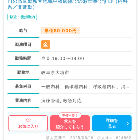
円の当直勤務★地域中核病院でのお仕事です◎（内科
系／非常勤）
駅近・徒歩圏内
給与
単価60,000円
金
勤務曜日
勤務時間
当直:19:00〜09:00
勤務地
岐阜県大垣市
募集科目
一般内科、循環器内科、呼吸器内科、消化器内科、腎臓内科
業務内容
病棟管理, 救急対応
詳細を
求人を
見る
お気に入り
紹介してもらう
求人更新日 : 2025/06/19
求人No. : 624862