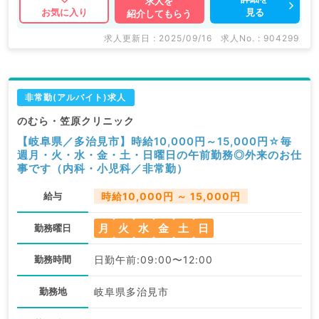
求人を
見る
お気に入り
紹介してもらう
求人更新日 : 2025/09/16
求人No. : 904299
非常勤(アルバイト)求人
のむら・笠原クリニック
【岐阜県／多治見市】時給10,000円～15,000円☆毎
週月・火・水・金・土・日曜日の午前勤務◎外来のお仕
事です（内科・小児科／非常勤）
給与
時給10,000円 ～ 15,000円
月
火
水
金
土
日
勤務曜日
勤務時間
日勤午前:09:00〜12:00
勤務地
岐阜県多治見市