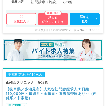
業務内容
訪問診療（施設）, その他
詳細を
求人を
見る
お気に入り
紹介してもらう
求人更新日 : 2026/02/12
求人No. : 945655
非常勤(アルバイト)求人
正翔会クリニック 多治見
【岐阜県／多治見市】人気な訪問診療求人★日給
110,000円・毎週月～金曜日～看護師帯同あり～（内
科系／非常勤）
1日10万円以上