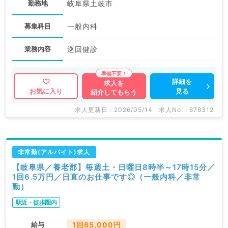
勤務地
岐阜県土岐市
募集科目
一般内科
業務内容
巡回健診
詳細を
求人を
見る
お気に入り
紹介してもらう
求人更新日 : 2026/05/14
求人No. : 676312
非常勤(アルバイト)求人
【岐阜県／養老郡】毎週土・日曜日8時半～17時15分／
1回6.5万円／日直のお仕事です◎（一般内科／非常
勤）
駅近・徒歩圏内
給与
1回65,000円