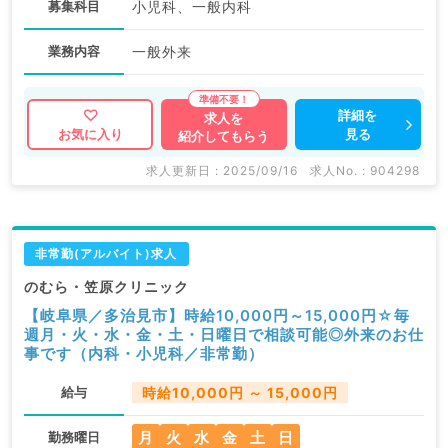
募集科目
小児科、一般内科
業務内容
一般外来
詳細を
求人を
見る
お気に入り
紹介してもらう
求人更新日 : 2025/09/16
求人No. : 904298
非常勤(アルバイト)求人
のむら・笠原クリニック
【岐阜県／多治見市】時給10,000円～15,000円☆毎
週月・火・水・金・土・日曜日で相談可能◎外来のお仕
事です（内科・小児科／非常勤）
給与
時給10,000円 ～ 15,000円
月
火
水
金
土
日
勤務曜日