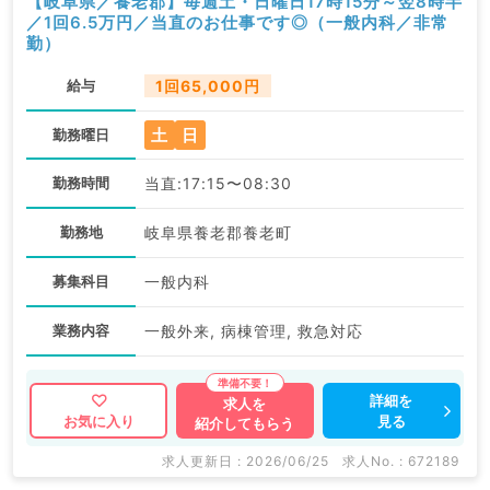
【岐阜県／養老郡】毎週土・日曜日17時15分～翌8時半
／1回6.5万円／当直のお仕事です◎（一般内科／非常
勤）
給与
1回65,000円
土
日
勤務曜日
勤務時間
当直:17:15〜08:30
勤務地
岐阜県養老郡養老町
募集科目
一般内科
業務内容
一般外来, 病棟管理, 救急対応
詳細を
求人を
見る
お気に入り
紹介してもらう
求人更新日 : 2026/06/25
求人No. : 672189