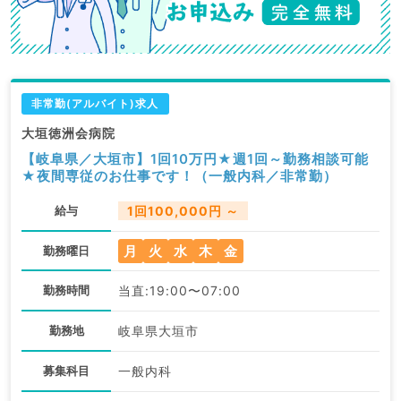
非常勤(アルバイト)求人
大垣徳洲会病院
【岐阜県／大垣市】1回10万円★週1回～勤務相談可能
★夜間専従のお仕事です！（一般内科／非常勤）
給与
1回100,000円 ～
月
火
水
木
金
勤務曜日
勤務時間
当直:19:00〜07:00
勤務地
岐阜県大垣市
募集科目
一般内科