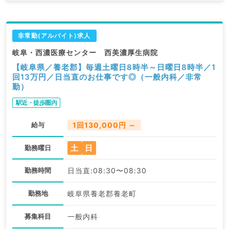
非常勤(アルバイト)求人
岐阜・西濃医療センター 西美濃厚生病院
【岐阜県／養老郡】毎週土曜日8時半～日曜日8時半／1
回13万円／日当直のお仕事です◎（一般内科／非常
勤）
駅近・徒歩圏内
給与
1回130,000円 ～
土
日
勤務曜日
勤務時間
日当直:08:30〜08:30
勤務地
岐阜県養老郡養老町
募集科目
一般内科