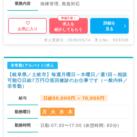
業務内容
病棟管理, 救急対応
詳細を
求人を
見る
お気に入り
紹介してもらう
求人更新日 : 2026/05/14
求人No. : 933026
非常勤(アルバイト)求人
【岐阜県／土岐市】毎週月曜日～木曜日／週1回～相談
可能◎日給7万円◎巡回健診のお仕事です（一般内科／
非常勤）
給与
日給50,000円 ～ 70,000円
月
火
水
木
勤務曜日
勤務時間
日勤:07:30〜17:00 (休憩時間: 60分)