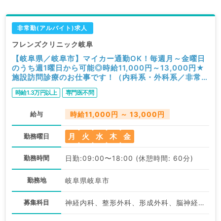
非常勤(アルバイト)求人
フレンズクリニック岐阜
【岐阜県／岐阜市】マイカー通勤OK！毎週月～金曜日
のうち週1曜日から可能◎時給11,000円～13,000円★
施設訪問診療のお仕事です！（内科系・外科系／非常
勤）
時給1.3万円以上
専門医不問
給与
時給11,000円 ～ 13,000円
月
火
水
木
金
勤務曜日
勤務時間
日勤:09:00〜18:00 (休憩時間: 60分)
勤務地
岐阜県岐阜市
募集科目
神経内科、整形外科、形成外科、脳神経外科、呼吸器外科、心臓血管外科、泌尿器科、一般内科、循環器内科、呼吸器内科、消化器内科、内分泌・代謝内科、腎臓内科、老年内科、血液内科、外科系全般、一般外科、消化器外科、乳腺外科、膠原病科、大腸・肛門外科