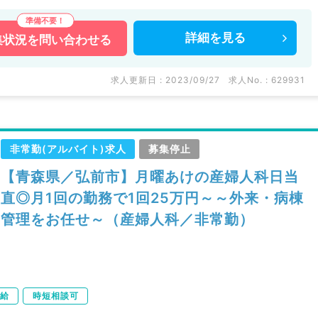
詳細を
見る
集状況を
問い合わせる
求人更新日 : 2023/09/27
求人No. : 629931
非常勤(アルバイト)求人
募集停止
【青森県／弘前市】月曜あけの産婦人科日当
直◎月1回の勤務で1回25万円～～外来・病棟
管理をお任せ～（産婦人科／非常勤）
給
時短相談可