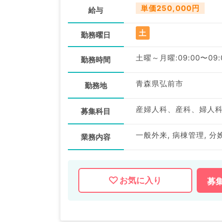
単価250,000円
給与
土
勤務曜日
土曜～月曜:09:00〜09:
勤務時間
青森県弘前市
勤務地
産婦人科、産科、婦人
募集科目
一般外来, 病棟管理, 分
業務内容
お気に入り
募