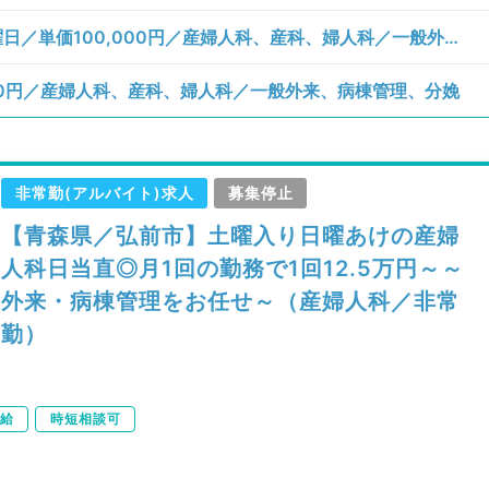
【青森県／弘前市】月、火、水、木、金曜日／単価100,000円／産婦人科、産科、婦人科／一般外来、病棟管理、分娩
00円／産婦人科、産科、婦人科／一般外来、病棟管理、分娩
非常勤(アルバイト)求人
募集停止
【青森県／弘前市】土曜入り日曜あけの産婦
人科日当直◎月1回の勤務で1回12.5万円～～
外来・病棟管理をお任せ～（産婦人科／非常
勤）
給
時短相談可