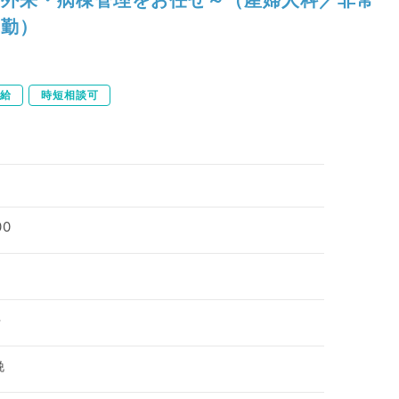
勤）
給
時短相談可
00
科
娩