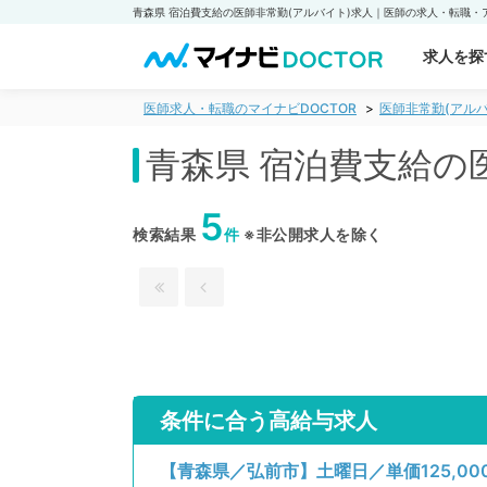
求人を探
医師求人・転職のマイナビDOCTOR
医師非常勤(アルバ
青森県 宿泊費支給の
5
検索結果
件
※非公開求人を除く
条件に合う高給与求人
【青森県／弘前市】土曜日／単価125,0