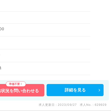
00
科
娩
詳細を
見る
集状況を
問い合わせる
求人更新日 : 2023/09/27
求人No. : 629929