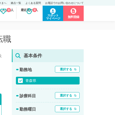
さまへ
拠点一覧
よくある質問
お電話でのお問い合わせについて
に入り求人
0
最近見た求人
0
スポット
無料登録
マイページ
転職
基本条件
示
勤務地
選択する
青森県
診療科目
選択する
勤務曜日
選択する