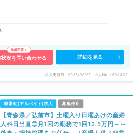
科
娩
詳細を
見る
集状況を
問い合わせる
求人更新日 : 2023/09/27
求人No. : 634332
非常勤(アルバイト)求人
募集停止
【青森県／弘前市】土曜入り日曜あけの産婦
人科日当直◎月1回の勤務で1回12.5万円～～
外来・病棟管理をお任せ～（産婦人科／非常