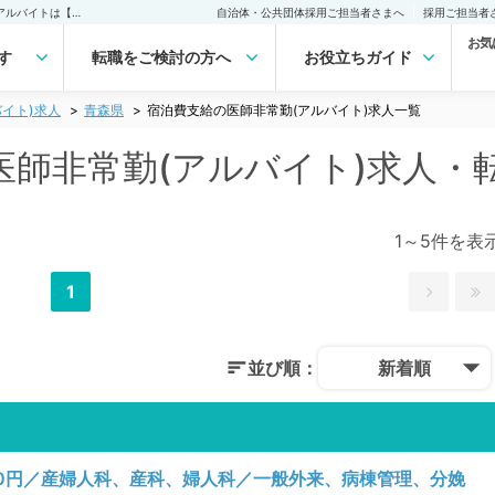
青森県 宿泊費支給の医師非常勤(アルバイト)求人｜医師の求人・転職・アルバイトは【マイナビDOCTOR】
自治体・公共団体採用ご担当者さまへ
採用ご担当者
お気
す
転職をご検討の方へ
お役立ちガイド
イト)求人
青森県
宿泊費支給の医師非常勤(アルバイト)求人一覧
医師非常勤(アルバイト)求人・
1～5件を表
1
並び順：
新着順
00円／産婦人科、産科、婦人科／一般外来、病棟管理、分娩